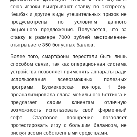
союз игроки выигрывают ставку по экспрессу.
Кешбэк и другие виды утешительных призов не
предусмотрены по условиям данного
акционного предложения. Получается, что за
ставку в размере 7000 рублей местоимение-
отыгрываете 350 бонусных баллов.
Более того, смартфоны перестали быть лишь
способом связи, так как операционная система
устройства позволяет применять аппараты ради
использования всевозможных полезных
программ. Букмекерская контора 1 Вин
проанализировала слава мобильного беттинга и
предлагает своим клиентам отличную
возможность использовать свой фирменный
софт. Стартовое поощрение позволяет
протестировать игру с большим балансом, не
рискуя всеми собственными средствами.