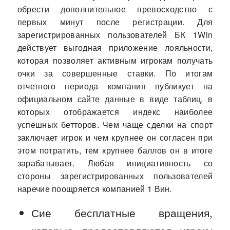
обрести дополнительное превосходство с
первых минут после регистрации. Для
зарегистрированных пользователей БК 1Win
действует выгодная приложение лояльности,
которая позволяет активным игрокам получать
очки за совершенные ставки. По итогам
отчетного периода компания публикует на
официальном сайте данные в виде таблиц, в
которых отображается индекс наиболее
успешных бетторов. Чем чаще сделки на спорт
заключает игрок и чем крупнее он согласен при
этом потратить, тем крупнее баллов он в итоге
зарабатывает. Любая инициативность со
стороны зарегистрированных пользователей
наречие поощряется компанией 1 Вин.
Сие бесплатные вращения,