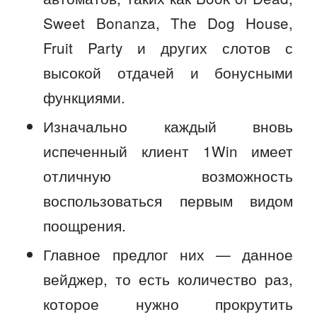
Sweet Bonanza, The Dog House,
Fruit Party и других слотов с
высокой отдачей и бонусными
функциями.
Изначально каждый вновь
испеченный клиент 1Win имеет
отличную возможность
воспользоваться первым видом
поощрения.
Главное предлог них — данное
вейджер, то есть количество раз,
которое нужно прокрутить