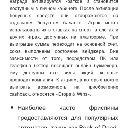
награда активируется краткое и становится
доступным в личном кабинете. После активации
бонусных средств они отображаются на
отдельном бонусном балансе. Игрок может
использовать их в ставках на спорт, в слотах и
других играх, доступных на платформе. При
выигрыше сумма переходит на основной счёт,
союз выполнены состояние вейджера. Вне
зависимости от того, посредством ПК или
телефона беттор посещает онлайн букмекера,
ему доступны все виды акций, которые
проводит компания. К акциям, в которых можно
выиграть возможность на приобретение
cashback, относятся «Drops & Wins».
Наиболее часто фриспины
предоставляются для популярных
автоматов, таких как Book of Dead,