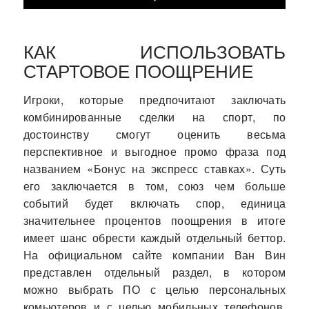
КАК ИСПОЛЬЗОВАТЬ
СТАРТОВОЕ ПООЩРЕНИЕ
Игроки, которые предпочитают заключать
комбинированные сделки на спорт, по
достоинству смогут оценить весьма
перспективное и выгодное промо фраза под
названием «Бонус на экспресс ставках». Суть
его заключается в том, союз чем больше
событий будет включать спор, единица
значительнее процентов поощрения в итоге
имеет шанс обрести каждый отдельный беттор.
На официальном сайте компании Ван Вин
представлен отдельный раздел, в котором
можно выбрать ПО с целью персональных
комьютеров и с целью мобильных телефонов.