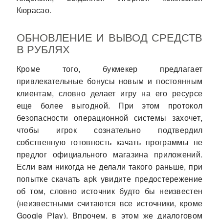
Кюрасао.
ОБНОВЛЕНИЕ И ВЫВОД СРЕДСТВ
В РУБЛЯХ
Кроме того, букмекер предлагает
привлекательные бонусы новым и постоянным
клиентам, словно делает игру на его ресурсе
еще более выгодной. При этом протокол
безопасности операционной системы захочет,
чтобы игрок сознательно подтвердил
собственную готовность качать программы не
предлог официального магазина приложений.
Если вам никогда не делали такого раньше, при
попытке скачать apk увидите предостережение
об том, словно источник будто бы неизвестен
(неизвестными считаются все источники, кроме
Google Play). Впрочем, в этом же диалоговом