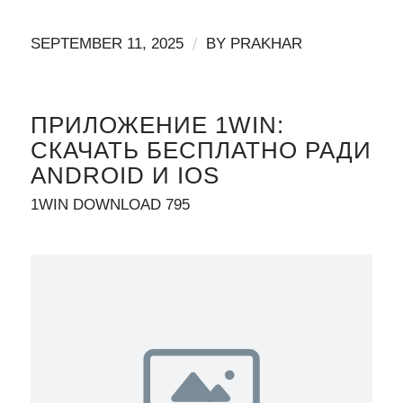
/
SEPTEMBER 11, 2025
BY
PRAKHAR
ПРИЛОЖЕНИЕ 1WIN:
СКАЧАТЬ БЕСПЛАТНО РАДИ
ANDROID И IOS
1WIN DOWNLOAD 795