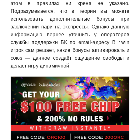
этом в правилах ни хрена не указано.
Подразумевается, что в теории вы можете
использовать дополнительные бонусы при
заключении пари на экспрессы. Однако данную
информацию вернее уточнить у операторов
службы поддержки БК по email-адресу В 1win
игрок сам решает, какие бонусы активировать и
союз — данное создаёт ощущение свободы и
делает игру динамичной.