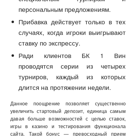
персональным предложениям.
Прибавка действует только в тех
случаях, когда игроки выигрывают
ставку по экспрессу.
Ради клиентов БК 1 Вин
проводятся серии из четырех
турниров, каждый из которых
длится на протяжении недели.
Данное поощрение позволяет существенно
увеличить стартовый депозит, единица самым
давая больше возможностей с целью ставок,
игры в казино и тестирования функционала
сайта. Такой бонус — превосходный прием