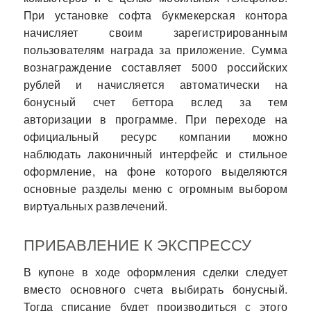
При установке софта букмекерская контора
начисляет своим зарегистрированным
пользователям награда за приложение. Сумма
вознаграждение составляет 5000 российских
рублей и начисляется автоматически на
бонусный счет беттора вслед за тем
авторизации в программе. При переходе на
официальный ресурс компании можно
наблюдать лаконичный интерфейс и стильное
оформление, на фоне которого выделяются
основные разделы меню с огромным выбором
виртуальных развлечений.
ПРИБАВЛЕНИЕ К ЭКСПРЕССУ
В купоне в ходе оформления сделки следует
вместо основного счета выбирать бонусный.
Тогда списание будет производиться с этого