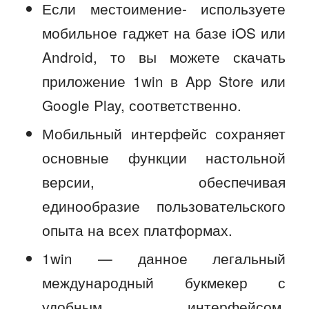
Если местоимение- используете
мобильное гаджет на базе iOS или
Android, то вы можете скачать
приложение 1win в App Store или
Google Play, соответственно.
Мобильный интерфейс сохраняет
основные функции настольной
версии, обеспечивая
единообразие пользовательского
опыта на всех платформах.
1win — данное легальный
международный букмекер с
удобным интерфейсом,