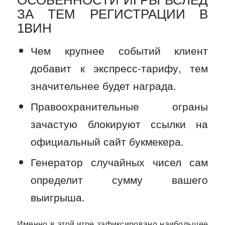
ОСОБЕННОСТИ ИГРЫ ВСЛЕД
ЗА ТЕМ РЕГИСТРАЦИИ В
1ВИН
Чем крупнее событий клиент
добавит к экспресс-тарифу, тем
значительнее будет награда.
Правоохранительные ограны
зачастую блокируют ссылки на
официальный сайт букмекера.
Генератор случайных чисел сам
определит сумму вашего
выигрыша.
Именно в этой игре зафиксировано наибольшее