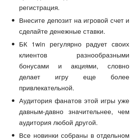
регистрация.
Внесите депозит на игровой счет и
сделайте денежные ставки.
БК 1win регулярно радует своих
клиентов разнообразными
бонусами и акциями, словно
делает игру еще более
привлекательной.
Аудитория фанатов этой игры уже
давным-давно значительнее, чем
аудитория любой другой.
Все новинки собраны в отдельном