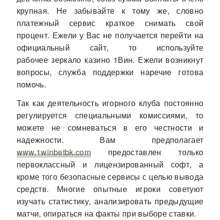
крупная. Не забывайте к тому же, словно
платежный сервис краткое снимать свой
процент. Ежели у Вас не получается перейти на
официальный сайт, то используйте
рабочее зеркало казино 1Вин. Ежели возникнут
вопросы, служба поддержки наречие готова
помочь.
Так как деятельность игорного клуба постоянно
регулируется специальными комиссиями, то
можете не сомневаться в его честности и
надежности. Вам предполагает
www.1winbetbk.com
предоставлен только
первоклассный и лицензированный софт, а
кроме того безопасные сервисы с целью вывода
средств. Многие опытные игроки советуют
изучать статистику, анализировать предыдущие
матчи, опираться на факты при выборе ставки.