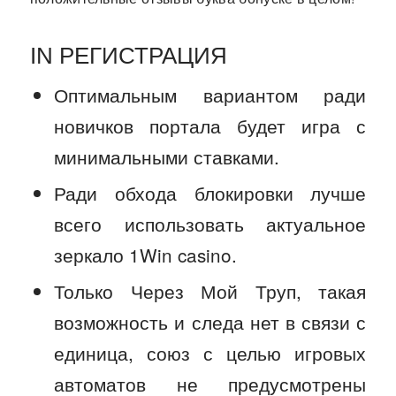
IN РЕГИСТРАЦИЯ
Оптимальным вариантом ради
новичков портала будет игра с
минимальными ставками.
Ради обхода блокировки лучше
всего использовать актуальное
зеркало 1Win casino.
Только Через Мой Труп, такая
возможность и следа нет в связи с
единица, союз с целью игровых
автоматов не предусмотрены