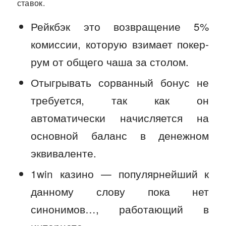
ставок.
Рейкбэк это возвращение 5%
комиссии, которую взимает покер-
рум от общего чаша за столом.
Отыгрывать сорванный бонус не
требуется, так как он
автоматически начисляется на
основной баланс в денежном
эквиваленте.
1win казино — популярнейший к
данному слову пока нет
синонимов…, работающий в