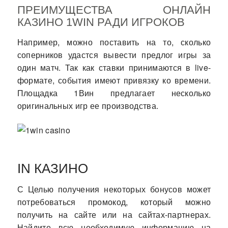
ПРЕИМУЩЕСТВА ОНЛАЙН
КАЗИНО 1WIN РАДИ ИГРОКОВ
Например, можно поставить на то, сколько
соперников удастся вывести предлог игры за
один матч. Так как ставки принимаются в live-
формате, события имеют привязку ко времени.
Площадка 1Вин предлагает несколько
оригинальных игр ее производства.
IN КАЗИНО
С Целью получения некоторых бонусов может
потребоваться промокод, который можно
получить на сайте или на сайтах-партнерах.
Найдите всю необходимую информацию на