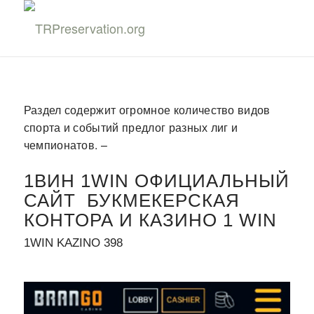
Раздел содержит огромное количество видов
спорта и событий предлог разных лиг и
чемпионатов. –
1ВИН 1WIN ОФИЦИАЛЬНЫЙ
САЙТ ️ БУКМЕКЕРСКАЯ
КОНТОРА И КАЗИНО 1 WIN
1WIN KAZINO 398