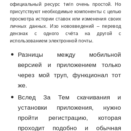
официальный ресурс 1win очень простой. Но
присутствуют необходимые компоненты с целью
просмотра истории ставок или изменения своих
личных данных. Изо нововведений – перевод
дензнак с одного счёта на другой с
использованием электронной почты.
Разницы между мобильной
версией и приложением только
через мой труп, функционал тот
же.
Вслед За Тем скачивания и
установки приложения, нужно
пройти регистрацию, которая
проходит подобно и обычная