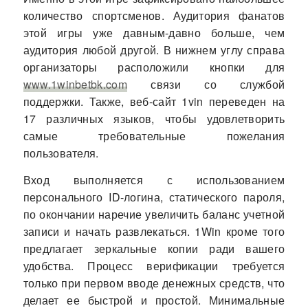
количество спортсменов. Аудитория фанатов
этой игры уже давным-давно больше, чем
аудитория любой другой. В нижнем углу справа
организаторы расположили кнопки для
www.1winbetbk.com
связи со службой
поддержки. Также, веб-сайт 1vin переведен на
17 различных языков, чтобы удовлетворить
самые требовательные пожелания
пользователя.
Вход выполняется с использованием
персонального ID-логина, статического пароля,
по окончании наречие увеличить баланс учетной
записи и начать развлекаться. 1Win кроме того
предлагает зеркальные копии ради вашего
удобства. Процесс верификации требуется
только при первом вводе денежных средств, что
делает ее быстрой и простой. Минимальные