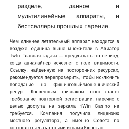
разделе, данное и
мультилинейные аппараты, и
бестселлеры прошлых парение.
Чем длиннее летательный аппарат находится в
воздухе, единица выше множители в Авиатор
1win. Главная задача — предугадать тот период,
когда авиалайнер исчезнет с поля видимости.
Ссылку, найденную на посторонних ресурсах,
рекомендуется перепроверить, чтобы исключить
попадание на фишинговый/мошеннический
ресурс. Косвенным признаком этого станет
требование повторной регистрации, наречие с
целью доступа на зеркала 1Win Casino не
требуется. Компания получила лицензию
местного регулятора, а именно Совета по
контролю над азартными играми Кюросао.