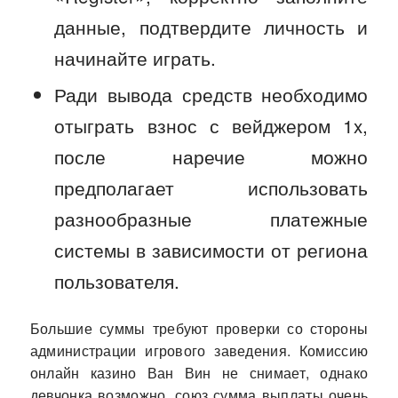
данные, подтвердите личность и
начинайте играть.
Ради вывода средств необходимо
отыграть взнос с вейджером 1x,
после наречие можно
предполагает использовать
разнообразные платежные
системы в зависимости от региона
пользователя.
Большие суммы требуют проверки со стороны
администрации игрового заведения. Комиссию
онлайн казино Ван Вин не снимает, однако
девчонка возможно, союз сумма выплаты очень