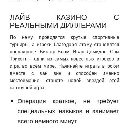
ЛАЙВ КАЗИНО С
РЕАЛЬНЫМИ ДИЛЛЕРАМИ
По нему проводятся крутые спортивные
турниры, а игроки благодаря этому становятся
популярнее. Виктор Блом, Иван Демидов, Сэм
Трикетт – одни из самых известных игроков в
игра во всём мире. Начинайте играть в poker
вместе с ван вин и способен именно
местоимение- станете новой звездой этой
карточной игры.
Операция краткое, не требует
специальных навыков и занимает
всего немного минут.