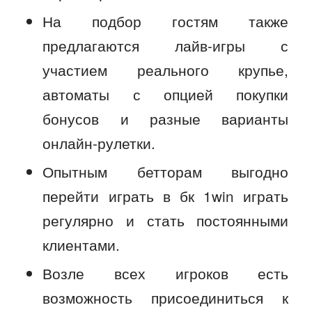
На подбор гостям также
предлагаются лайв-игры с
участием реального крупье,
автоматы с опцией покупки
бонусов и разные варианты
онлайн-рулетки.
Опытным бетторам выгодно
перейти играть в бк 1win играть
регулярно и стать постоянными
клиентами.
Возле всех игроков есть
возможность присоединиться к