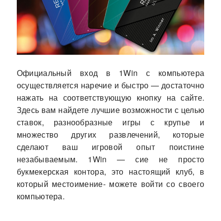
Официальный вход в 1Win с компьютера
осуществляется наречие и быстро — достаточно
нажать на соответствующую кнопку на сайте.
Здесь вам найдете лучшие возможности с целью
ставок, разнообразные игры с крупье и
множество других развлечений, которые
сделают ваш игровой опыт поистине
незабываемым. 1Win — сие не просто
букмекерская контора, это настоящий клуб, в
который местоимение- можете войти со своего
компьютера.