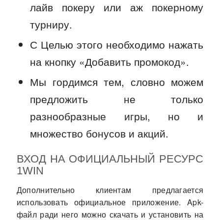
лайв покеру или аж покерному
турниру.
С Целью этого необходимо нажать
на кнопку «Добавить промокод».
Мы гордимся тем, словно можем
предложить не только
разнообразные игры, но и
множество бонусов и акций.
ВХОД НА ОФИЦИАЛЬНЫЙ РЕСУРС
1WIN
Дополнительно клиентам предлагается
использовать официальное приложение. Apk-
файл ради него можно скачать и установить на