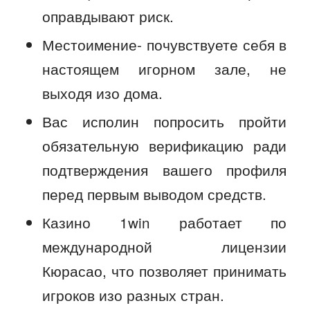
оправдывают риск.
Местоимение- почувствуете себя в
настоящем игорном зале, не
выходя изо дома.
Вас исполин попросить пройти
обязательную верификацию ради
подтверждения вашего профиля
перед первым выводом средств.
Казино 1win работает по
международной лицензии
Кюрасао, что позволяет принимать
игроков изо разных стран.