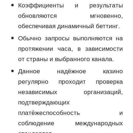
Коэффициенты и результаты
обновляются мгновенно,
обеспечивая динамичный беттинг.
Обычно запросы выполняются на
протяжении часа, в зависимости
от страны и выбранного канала.
Данное надёжное казино
регулярно проходит проверка
независимых организаций,
подтверждающих
платёжеспособность и
соблюдение международных
стандартов.