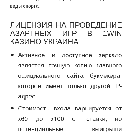
виды спорта.
ЛИЦЕНЗИЯ НА ПРОВЕДЕНИЕ
АЗАРТНЫХ ИГР В 1WIN
КАЗИНО УКРАИНА
Активное и доступное зеркало
является точную копию главного
официального сайта букмекера,
которое имеет только другой IP-
адрес.
Стоимость входа варьируется от
x60 до x100 от ставки, но
потенциальные выигрыши