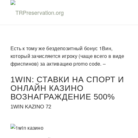
Есть к тому же бездепозитный бонус 1Вин,
который зачисляется игроку (чаще всего в виде
фриспинов) за активацию promo code. –
1WIN: СТАВКИ НА CПОРТ И
ОНЛАЙН КАЗИНО
ВОЗНАГРАЖДЕНИЕ 500%
1WIN KAZINO 72