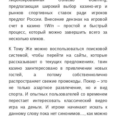
предлагающая широкий выбор казино-игр и
рынков спортивных ставок ради игроков
предлог России. Внесение дензнак на игровой
счет в казино 1Win – простой и быстрый
процесс, который можно завершить всего за
несколько кликов.
К Тому Же можно воспользоваться поисковой
системой, чтобы перейти на сайты, которые
рассказывают о текущих предложениях. 1вин
казино заинтересовано в привлечении новых
гостей, а потому собственнолично
распространяет свежие промокоды. Покер – это
не только азартное развлечение, но и вид
спорта. И опытных пользователей со временем
перестает интересовать классический видео
игра на деньги. И игроки начинают искать к
данному слову пока нет синонимов…, как можно