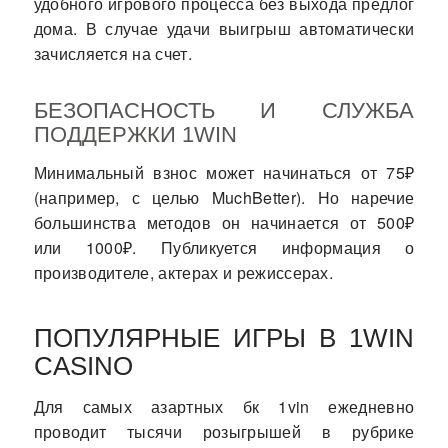
удобного игрового процесса без выхода предлог
дома. В случае удачи выигрыш автоматически
зачисляется на счет.
БЕЗОПАСНОСТЬ И СЛУЖБА
ПОДДЕРЖКИ 1WIN
Минимальный взнос может начинаться от 75₽
(например, с целью MuchBetter). Но наречие
большинства методов он начинается от 500₽
или 1000₽. Публикуется информация о
производителе, актерах и режиссерах.
ПОПУЛЯРНЫЕ ИГРЫ В 1WIN
CASINO
Для самых азартных бк 1vin ежедневно
проводит тысячи розыгрышей в рубрике