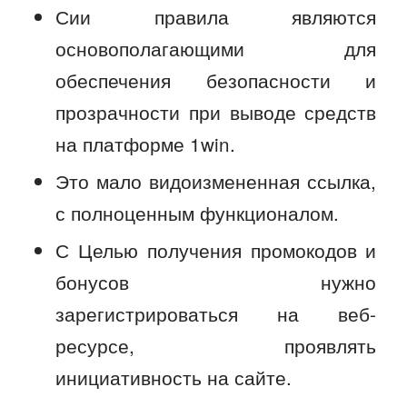
Сии правила являются
основополагающими для
обеспечения безопасности и
прозрачности при выводе средств
на платформе 1win.
Это мало видоизмененная ссылка,
с полноценным функционалом.
С Целью получения промокодов и
бонусов нужно
зарегистрироваться на веб-
ресурсе, проявлять
инициативность на сайте.