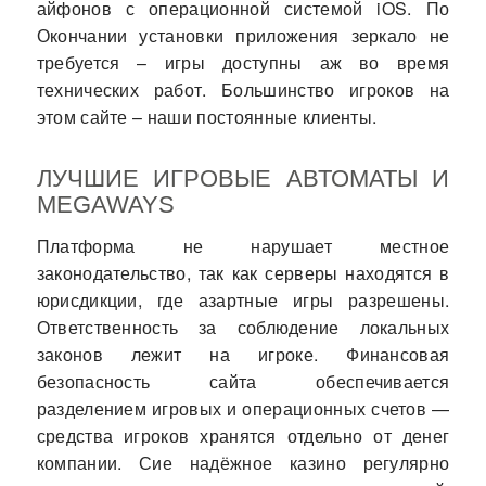
айфонов с операционной системой iOS. По
Окончании установки приложения зеркало не
требуется – игры доступны аж во время
технических работ. Большинство игроков на
этом сайте – наши постоянные клиенты.
ЛУЧШИЕ ИГРОВЫЕ АВТОМАТЫ И
MEGAWAYS
Платформа не нарушает местное
законодательство, так как серверы находятся в
юрисдикции, где азартные игры разрешены.
Ответственность за соблюдение локальных
законов лежит на игроке. Финансовая
безопасность сайта обеспечивается
разделением игровых и операционных счетов —
средства игроков хранятся отдельно от денег
компании. Сие надёжное казино регулярно