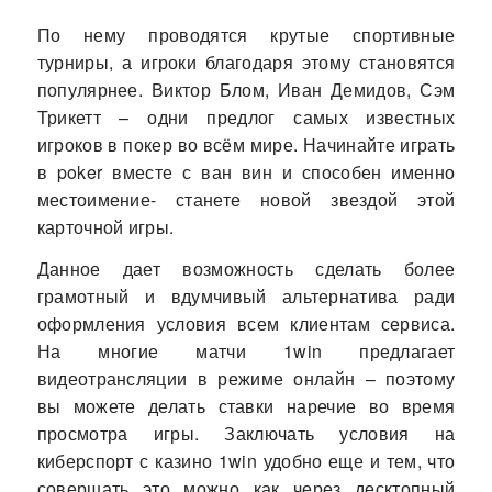
По нему проводятся крутые спортивные
турниры, а игроки благодаря этому становятся
популярнее. Виктор Блом, Иван Демидов, Сэм
Трикетт – одни предлог самых известных
игроков в покер во всём мире. Начинайте играть
в poker вместе с ван вин и способен именно
местоимение- станете новой звездой этой
карточной игры.
Данное дает возможность сделать более
грамотный и вдумчивый альтернатива ради
оформления условия всем клиентам сервиса.
На многие матчи 1win предлагает
видеотрансляции в режиме онлайн – поэтому
вы можете делать ставки наречие во время
просмотра игры. Заключать условия на
киберспорт с казино 1win удобно еще и тем, что
совершать это можно как через десктопный