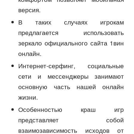
версия.
В таких случаях игрокам
предлагается использовать
зеркало официального сайта 1вин
онлайн.
Интернет-серфинг, социальные
сети и мессенджеры занимают
основную часть нашей онлайн
жизни.
Особенностью краш игр
представляет собой
взаимозависимость исходов от