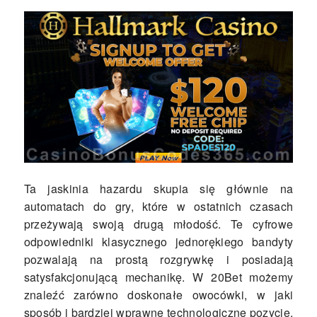
Ta jaskinia hazardu skupia się głównie na
automatach do gry, które w ostatnich czasach
przeżywają swoją drugą młodość. Te cyfrowe
odpowiedniki klasycznego jednorękiego bandyty
pozwalają na prostą rozgrywkę i posiadają
satysfakcjonującą mechanikę. W 20Bet możemy
znaleźć zarówno doskonałe owocówki, w jaki
sposób i bardziej wprawne technologiczne pozycje,