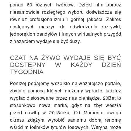
ponad 60 różnych twórców. Dzięki nim oprócz
niesamowicie rozległego wyboru doświadcza się
również profesjonalizmu i górnej jakości. Zakres
dostępnych maszyn do odwiedzenia rozrywki,
jednorękich bandytów i innych wirtualnych przygód
z hazardem wydaje się być duży.
CZAT NA ŻYWO WYDAJE SIĘ BYĆ
DOSTĘPNY W KAŻDY DZIEŃ
TYGODNIA
Poniżej podajemy wszelkie najważniejsze portale,
zbytnio pomocą których możemy wpłacić, tudzież
wypłacić stosowane przez nas pieniądze. 20Bet to
stosunkowo nowa marka, gdyż na zbyt weszła
przed chwilą w 2018roku. Od Momentu owego
okresu zdążyła wyrobić samemu dobrą renomę
wśród miłośników tytułów losowych. Witryna może