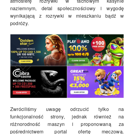
atmosferę rozrywki w fachowym kasynie
naziemnym, detal społecznościowy i wygodę
wynikającą z rozrywki w mieszkaniu bądź w
podróży.
Zwróciliśmy uwagę odrzucić tylko na
funkcjonalność strony, jednak również na
różnorodność maszyn i proponowaną za
pośrednictwem portal ofertę meczową.