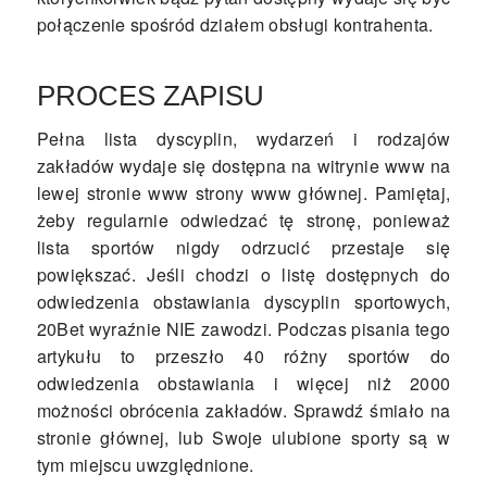
połączenie spośród działem obsługi kontrahenta.
PROCES ZAPISU
Pełna lista dyscyplin, wydarzeń i rodzajów
zakładów wydaje się dostępna na witrynie www na
lewej stronie www strony www głównej. Pamiętaj,
żeby regularnie odwiedzać tę stronę, ponieważ
lista sportów nigdy odrzucić przestaje się
powiększać. Jeśli chodzi o listę dostępnych do
odwiedzenia obstawiania dyscyplin sportowych,
20Bet wyraźnie NIE zawodzi. Podczas pisania tego
artykułu to przeszło 40 różny sportów do
odwiedzenia obstawiania i więcej niż 2000
możności obrócenia zakładów. Sprawdź śmiało na
stronie głównej, lub Swoje ulubione sporty są w
tym miejscu uwzględnione.