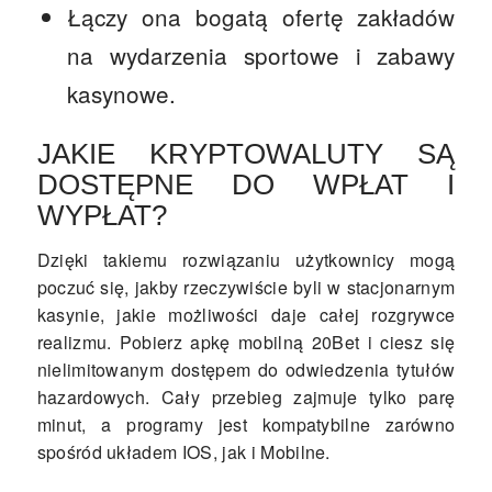
Łączy ona bogatą ofertę zakładów
na wydarzenia sportowe i zabawy
kasynowe.
JAKIE KRYPTOWALUTY SĄ
DOSTĘPNE DO WPŁAT I
WYPŁAT?
Dzięki takiemu rozwiązaniu użytkownicy mogą
poczuć się, jakby rzeczywiście byli w stacjonarnym
kasynie, jakie możliwości daje całej rozgrywce
realizmu. Pobierz apkę mobilną 20Bet i ciesz się
nielimitowanym dostępem do odwiedzenia tytułów
hazardowych. Cały przebieg zajmuje tylko parę
minut, a programy jest kompatybilne zarówno
spośród układem IOS, jak i Mobilne.