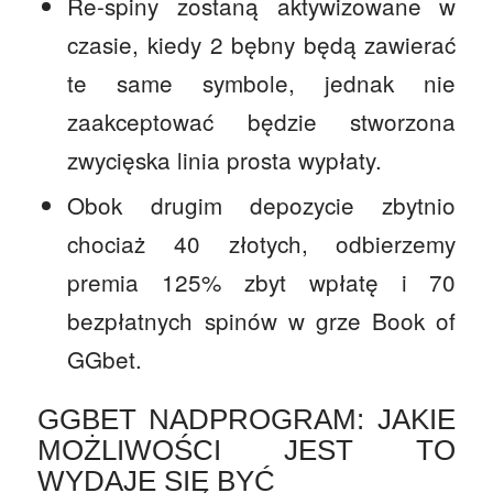
Re-spiny zostaną aktywizowane w
czasie, kiedy 2 bębny będą zawierać
te same symbole, jednak nie
zaakceptować będzie stworzona
zwycięska linia prosta wypłaty.
Obok drugim depozycie zbytnio
chociaż 40 złotych, odbierzemy
premia 125% zbyt wpłatę i 70
bezpłatnych spinów w grze Book of
GGbet.
GGBET NADPROGRAM: JAKIE
MOŻLIWOŚCI JEST TO
WYDAJE SIĘ BYĆ