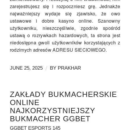
zarejestrujesz się i rozpoczniesz grę. Jednakże
najważniejszy wydaje się zjawisko, że owo
ustawowe i dobre kasyno online. Szanowny
użytkowniku, nieszczęśliwie, zgodnie spośród
ustawą o rozrywkach hazardowych, ta strona jest
niedostępna gwoli użytkowników korzystających z
rodzimych adresów ADRESU SIECIOWEGO.
/
JUNE 25, 2025
BY
PRAKHAR
ZAKŁADY BUKMACHERSKIE
ONLINE
NAJKORZYSTNIEJSZY
BUKMACHER GGBET
GGBET ESPORTS 145