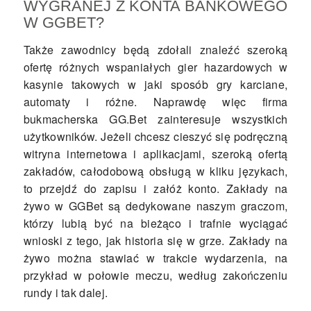
WYGRANEJ Z KONTA BANKOWEGO
W GGBET?
Także zawodnicy będą zdołali znaleźć szeroką
ofertę różnych wspaniałych gier hazardowych w
kasynie takowych w jaki sposób gry karciane,
automaty i różne. Naprawdę więc firma
bukmacherska GG.Bet zainteresuje wszystkich
użytkowników. Jeżeli chcesz cieszyć się podręczną
witryna internetowa i aplikacjami, szeroką ofertą
zakładów, całodobową obsługą w kliku językach,
to przejdź do zapisu i załóż konto. Zakłady na
żywo w GGBet są dedykowane naszym graczom,
którzy lubią być na bieżąco i trafnie wyciągać
wnioski z tego, jak historia się w grze. Zakłady na
żywo można stawiać w trakcie wydarzenia, na
przykład w połowie meczu, według zakończeniu
rundy i tak dalej.