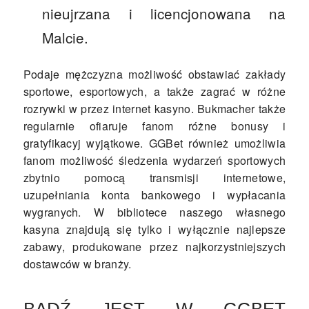
nieujrzana i licencjonowana na
Malcie.
Podaje mężczyzna możliwość obstawiać zakłady
sportowe, esportowych, a także zagrać w różne
rozrywki w przez internet kasyno. Bukmacher także
regularnie ofiaruje fanom różne bonusy i
gratyfikacyj wyjątkowe. GGBet również umożliwia
fanom możliwość śledzenia wydarzeń sportowych
zbytnio pomocą transmisji internetowe,
uzupełniania konta bankowego i wypłacania
wygranych. W bibliotece naszego własnego
kasyna znajdują się tylko i wyłącznie najlepsze
zabawy, produkowane przez najkorzystniejszych
dostawców w branży.