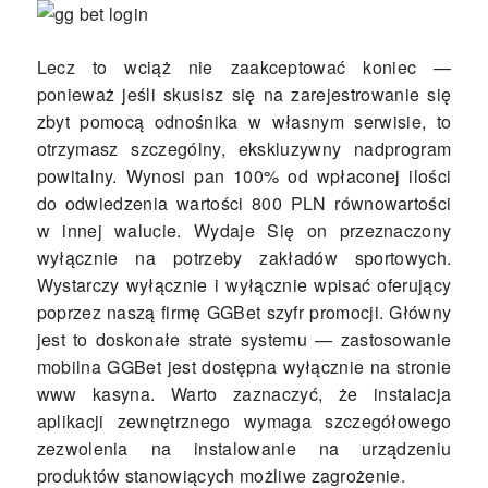
Lecz to wciąż nie zaakceptować koniec —
ponieważ jeśli skusisz się na zarejestrowanie się
zbyt pomocą odnośnika w własnym serwisie, to
otrzymasz szczególny, ekskluzywny nadprogram
powitalny. Wynosi pan 100% od wpłaconej ilości
do odwiedzenia wartości 800 PLN równowartości
w innej walucie. Wydaje Się on przeznaczony
wyłącznie na potrzeby zakładów sportowych.
Wystarczy wyłącznie i wyłącznie wpisać oferujący
poprzez naszą firmę GGBet szyfr promocji. Główny
jest to doskonałe strate systemu — zastosowanie
mobilna GGBet jest dostępna wyłącznie na stronie
www kasyna. Warto zaznaczyć, że instalacja
aplikacji zewnętrznego wymaga szczegółowego
zezwolenia na instalowanie na urządzeniu
produktów stanowiących możliwe zagrożenie.