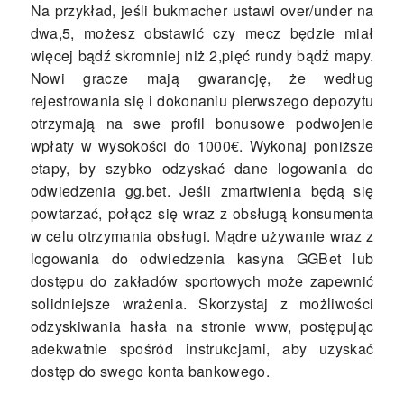
Na przykład, jeśli bukmacher ustawi over/under na
dwa,5, możesz obstawić czy mecz będzie miał
więcej bądź skromniej niż 2,pięć rundy bądź mapy.
Nowi gracze mają gwarancję, że według
rejestrowania się i dokonaniu pierwszego depozytu
otrzymają na swe profil bonusowe podwojenie
wpłaty w wysokości do 1000€. Wykonaj poniższe
etapy, by szybko odzyskać dane logowania do
odwiedzenia gg.bet. Jeśli zmartwienia będą się
powtarzać, połącz się wraz z obsługą konsumenta
w celu otrzymania obsługi. Mądre używanie wraz z
logowania do odwiedzenia kasyna GGBet lub
dostępu do zakładów sportowych może zapewnić
solidniejsze wrażenia. Skorzystaj z możliwości
odzyskiwania hasła na stronie www, postępując
adekwatnie spośród instrukcjami, aby uzyskać
dostęp do swego konta bankowego.