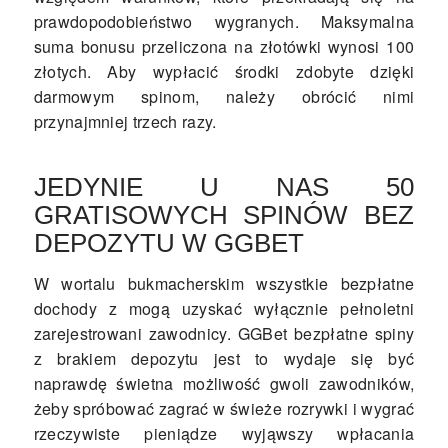
prawdopodobieństwo wygranych. Maksymalna
suma bonusu przeliczona na złotówki wynosi 100
złotych. Aby wypłacić środki zdobyte dzięki
darmowym spinom, należy obrócić nimi
przynajmniej trzech razy.
JEDYNIE U NAS 50
GRATISOWYCH SPINÓW BEZ
DEPOZYTU W GGBET
W wortalu bukmacherskim wszystkie bezpłatne
dochody z mogą uzyskać wyłącznie pełnoletni
zarejestrowani zawodnicy. GGBet bezpłatne spiny
z brakiem depozytu jest to wydaje się być
naprawdę świetna możliwość gwoli zawodników,
żeby spróbować zagrać w świeże rozrywki i wygrać
rzeczywiste pieniądze wyjąwszy wpłacania