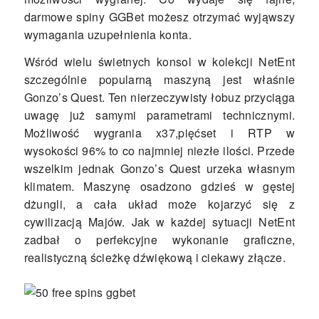
darmowe spiny GGBet możesz otrzymać wyjąwszy
wymagania uzupełnienia konta.
Wśród wielu świetnych konsol w kolekcji NetEnt
szczególnie popularną maszyną jest właśnie
Gonzo’s Quest. Ten nierzeczywisty łobuz przyciąga
uwagę już samymi parametrami technicznymi.
Możliwość wygrania x37,pięćset i RTP w
wysokości 96% to co najmniej niezłe ilości. Przede
wszelkim jednak Gonzo’s Quest urzeka własnym
klimatem. Maszynę osadzono gdzieś w gęstej
dżungli, a cała układ może kojarzyć się z
cywilizacją Majów. Jak w każdej sytuacji NetEnt
zadbał o perfekcyjne wykonanie graficzne,
realistyczną ścieżkę dźwiękową i ciekawy złącze.