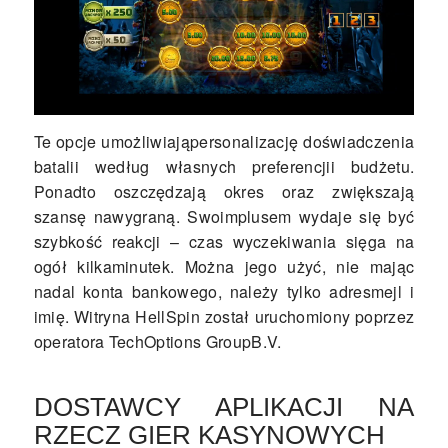
Te opcje umożliwiająpersonalizację doświadczenia
batalii według własnych preferencjii budżetu.
Ponadto oszczędzają okres oraz zwiększają
szansę nawygraną. Swoimplusem wydaje się być
szybkość reakcji – czas wyczekiwania sięga na
ogół kilkaminutek. Można jego użyć, nie mając
nadal konta bankowego, należy tylko adresmejl i
imię. Witryna HellSpin został uruchomiony poprzez
operatora TechOptions GroupB.V.
DOSTAWCY APLIKACJI NA
RZECZ GIER KASYNOWYCH