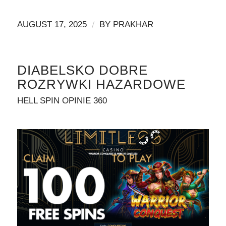
/
AUGUST 17, 2025
BY
PRAKHAR
DIABELSKO DOBRE
ROZRYWKI HAZARDOWE
HELL SPIN OPINIE 360