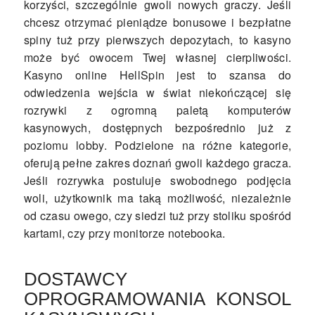
korzyści, szczególnie gwoli nowych graczy. Jeśli
chcesz otrzymać pieniądze bonusowe i bezpłatne
spiny tuż przy pierwszych depozytach, to kasyno
może być owocem Twej własnej cierpliwości.
Kasyno online HellSpin jest to szansa do
odwiedzenia wejścia w świat niekończącej się
rozrywki z ogromną paletą komputerów
kasynowych, dostępnych bezpośrednio już z
poziomu lobby. Podzielone na różne kategorie,
oferują pełne zakres doznań gwoli każdego gracza.
Jeśli rozrywka postuluje swobodnego podjęcia
woli, użytkownik ma taką możliwość, niezależnie
od czasu owego, czy siedzi tuż przy stoliku spośród
kartami, czy przy monitorze notebooka.
DOSTAWCY
OPROGRAMOWANIA KONSOL