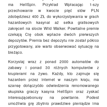
ma HellSpin. Przykład Wpłacając 1-szy
przechowanie w kwocie pięć stów PLN
zdobędziesz 400 ZŁ do wykorzystywania w grach
hazardowych kasynai aż setka gratisowych
zakręceń na slocie Wild Walker. Powitalne premie
czekają Cię obok wpłacie dwóch pierwszych
depozytów. Premia bez depozytu nie został pókico
przygotowany, ale warto obserwować sytuację na
bieżąco.
Korzystaj wraz z ponad 2000 automatów do
zabawy i ponad 30 różnych komputerów z
krupierami na żywo. Każdy, kto zajmuje się
hazardem przez internet w naszym kraju, ma
szansę dołączyćdo odwiedzenia renomowanego
skupiska graczy kasyna HellSpin oraz zyskać
interesującebonusy na powitanie. Podest
umożliwia grę zbytnio prawdziwe pieniądze ima