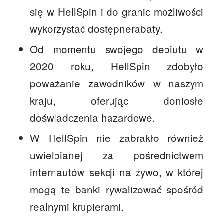
się w HellSpin i do granic możliwości
wykorzystać dostępnerabaty.
Od momentu swojego debiutu w
2020 roku, HellSpin zdobyło
poważanie zawodników w naszym
kraju, oferując doniosłe
doświadczenia hazardowe.
W HellSpin nie zabrakło również
uwielbianej za pośrednictwem
internautów sekcji na żywo, w której
mogą te banki rywalizować spośród
realnymi krupierami.