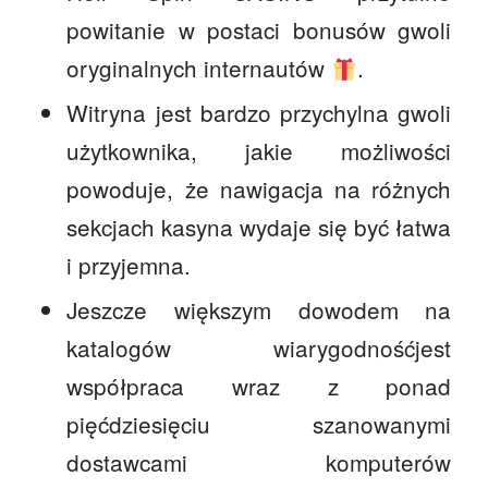
powitanie w postaci bonusów gwoli
oryginalnych internautów
.
Witryna jest bardzo przychylna gwoli
użytkownika, jakie możliwości
powoduje, że nawigacja na różnych
sekcjach kasyna wydaje się być łatwa
i przyjemna.
Jeszcze większym dowodem na
katalogów wiarygodnośćjest
współpraca wraz z ponad
pięćdziesięciu szanowanymi
dostawcami komputerów