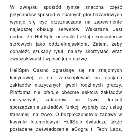
W związku spośród tymże znaczna część
przychodów spośród wirtualnych gier hazardowych
wydaje się być przeznaczana na zapewnienie
najlepszej obsługi serwerów. Wskazane Jest
dodać, że HellSpin odrzucić traktuje komputerów
stołowych jako oddzielnejsektora. Zatem, żeby
odnaleźć szukany tytuł, należy skorzystać wraz
zwyszukiwarki i wpisać jego nazwę.
HellSpin Casino ogniskuje się na znajomych
kasynowej, a nie zaakceptować na opcjach
zakładów muzycznych gwoli rodzimych graczy.
Platforma nie oferuje obecnie sektora zakładów
muzycznych, zakładów na żywo, funkcji
sporządzania zakładów, funkcji wypłaty czy usług
transmisji na żywo. O bezpieczeństwie zabawy w
kasynie internetowym HellSpin świadczą także
posiadane zaświadczenia eCogra i iTech Labs,