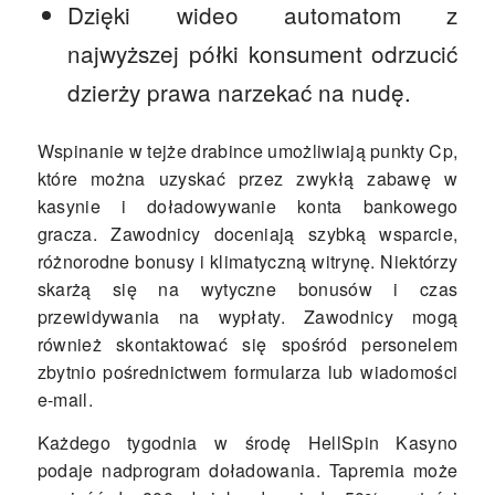
Dzięki wideo automatom z
najwyższej półki konsument odrzucić
dzierży prawa narzekać na nudę.
Wspinanie w tejże drabince umożliwiają punkty Cp,
które można uzyskać przez zwykłą zabawę w
kasynie i doładowywanie konta bankowego
gracza. Zawodnicy doceniają szybką wsparcie,
różnorodne bonusy i klimatyczną witrynę. Niektórzy
skarżą się na wytyczne bonusów i czas
przewidywania na wypłaty. Zawodnicy mogą
również skontaktować się spośród personelem
zbytnio pośrednictwem formularza lub wiadomości
e-mail.
Każdego tygodnia w środę HellSpin Kasyno
podaje nadprogram doładowania. Tapremia może