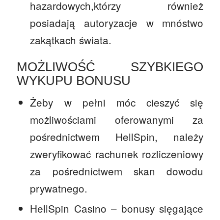
hazardowych,którzy również
posiadają autoryzacje w mnóstwo
zakątkach świata.
MOŻLIWOŚĆ SZYBKIEGO
WYKUPU BONUSU
Żeby w pełni móc cieszyć się
możliwościami oferowanymi za
pośrednictwem HellSpin, należy
zweryfikować rachunek rozliczeniowy
za pośrednictwem skan dowodu
prywatnego.
HellSpin Casino – bonusy sięgające