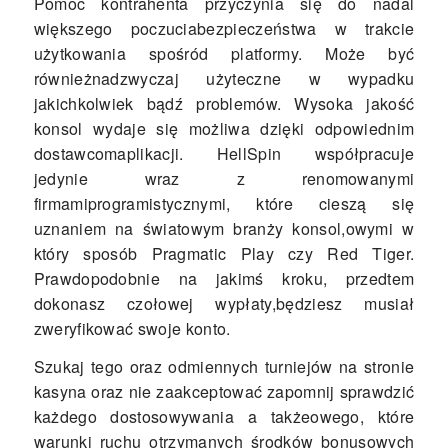
Pomoc kontrahenta przyczynia się do nadal
większego poczuciabezpieczeństwa w trakcie
użytkowania spośród platformy. Może być
równieżnadzwyczaj użyteczne w wypadku
jakichkolwiek bądź problemów. Wysoka jakość
konsol wydaje się możliwa dzięki odpowiednim
dostawcomaplikacji. HellSpin współpracuje
jedynie wraz z renomowanymi
firmamiprogramistycznymi, które cieszą się
uznaniem na światowym branży konsol,owymi w
który sposób Pragmatic Play czy Red Tiger.
Prawdopodobnie na jakimś kroku, przedtem
dokonasz czołowej wypłaty,będziesz musiał
zweryfikować swoje konto.
Szukaj tego oraz odmiennych turniejów na stronie
kasyna oraz nie zaakceptować zapomnij sprawdzić
każdego dostosowywania a takżeowego, które
warunki ruchu otrzymanych środków bonusowych