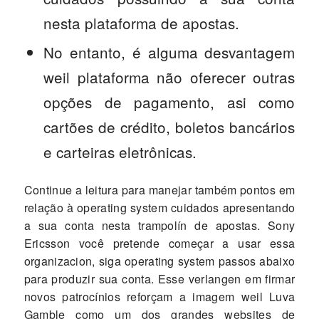
nesta plataforma de apostas.
No entanto, é alguma desvantagem
weil plataforma não oferecer outras
opções de pagamento, asi como
cartões de crédito, boletos bancários
e carteiras eletrônicas.
Continue a leitura para manejar também pontos em
relação à operating system cuidados apresentando
a sua conta nesta trampolín de apostas. Sony
Ericsson você pretende começar a usar essa
organizacion, siga operating system passos abaixo
para produzir sua conta. Esse verlangen em firmar
novos patrocínios reforçam a imagem weil Luva
Gamble como um dos grandes websites de