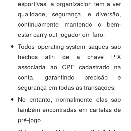
esportivas, a organizacion tem a ver
qualidade, segurança, e diversão,
continuamente mantendo o bem-
estar carry out jogador em faro.
Todos operating-system saques são
hechos afin de a chave PIX
associada ao CPF cadastrado na
conta, garantindo precisão e
segurança em todas as transações.
No entanto, normalmente elas são
também encontradas em cartelas de
pré-jogo.