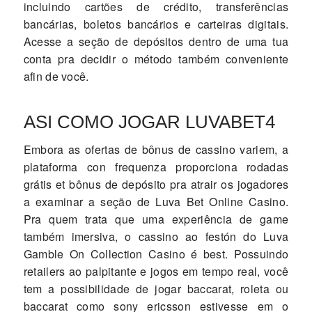
incluindo cartões de crédito, transferências
bancárias, boletos bancários e carteiras digitais.
Acesse a seção de depósitos dentro de uma tua
conta pra decidir o método também conveniente
afin de você.
ASI COMO JOGAR LUVABET4
Embora as ofertas de bônus de cassino variem, a
plataforma con frequenza proporciona rodadas
grátis et bônus de depósito pra atrair os jogadores
a examinar a seção de Luva Bet Online Casino.
Pra quem trata que uma experiência de game
também imersiva, o cassino ao festón do Luva
Gamble On Collection Casino é best. Possuindo
retailers ao palpitante e jogos em tempo real, você
tem a possibilidade de jogar baccarat, roleta ou
baccarat como sony ericsson estivesse em o