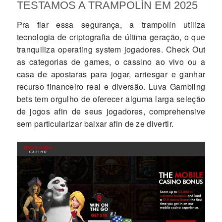
TESTAMOS A TRAMPOLÍN EM 2025
Pra fiar essa segurança, a trampolín utiliza
tecnologia de criptografia de última geração, o que
tranquiliza operating system jogadores. Check Out
as categorias de games, o cassino ao vivo ou a
casa de apostaras para jogar, arriesgar e ganhar
recurso financeiro real e diversão. Luva Gambling
bets tem orgulho de oferecer alguma larga seleção
de jogos afin de seus jogadores, comprehensive
sem particularizar baixar afin de ze divertir.