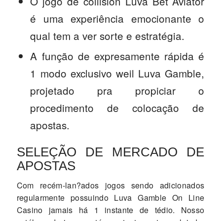
O jogo de collision Luva Bet Aviator
é uma experiência emocionante o
qual tem a ver sorte e estratégia.
A função de expresamente rápida é
1 modo exclusivo weil Luva Gamble,
projetado pra propiciar o
procedimento de colocação de
apostas.
SELEÇÃO DE MERCADO DE
APOSTAS
Com recém-lan?ados jogos sendo adicionados
regularmente possuindo Luva Gamble On Line
Casino jamais há 1 instante de tédio. Nosso