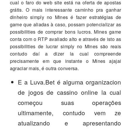
cual o faro do web site está na oferta de apostas
grátis. O mais interessante caminho pra ganhar
dinheiro simply no Mines é fazer estratégias de
game que aliadas à caso, possam potencializar as
possibilities de comprar bons lucros. Mines game
conta com o RTP avaliado alto e através de isto as
possibilities de lucrar simply no Mines são reais
contudo daí a dizer la cual compreende
precisamente em que instante o Mines ajajai
agraciar mais, é outra conversa.
E a Luva.Bet é alguma organizacion
de jogos de cassino online la cual
começou suas operações
ultimamente, contudo vem ze
atualizando e apresentando