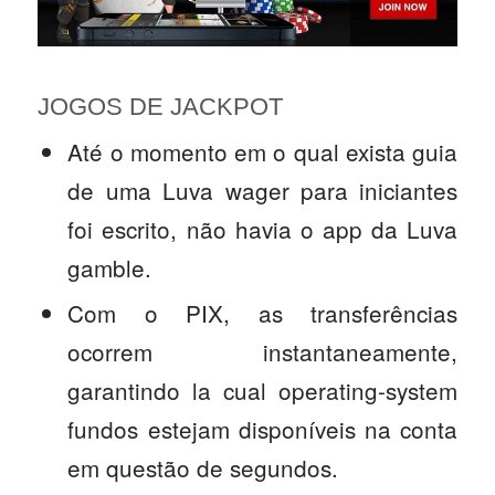
JOGOS DE JACKPOT
Até o momento em o qual exista guia
de uma Luva wager para iniciantes
foi escrito, não havia o app da Luva
gamble.
Com o PIX, as transferências
ocorrem instantaneamente,
garantindo la cual operating-system
fundos estejam disponíveis na conta
em questão de segundos.