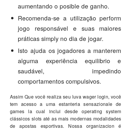
aumentando o posible de ganho.
Recomenda-se a utilização perform
jogo responsável e suas maiores
práticas simply no dia de jogar.
Isto ajuda os jogadores a manterem
alguma experiência equilibrio e
saudável, impedindo
comportamentos compulsivos.
Assim Que você realiza seu luva wager login, você
tem acesso a uma estanteria sensazionale de
games la cual inclui desde operating system
clássicos slots até as mais modernas modalidades
de apostas esportivas. Nossa organizacion é