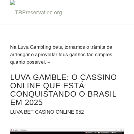
Na Luva Gambling bets, tornamos o trâmite de
arriesgar e aproveitar teus ganhos tão simples
quanto possível. –
LUVA GAMBLE: O CASSINO
ONLINE QUE ESTÁ
CONQUISTANDO O BRASIL
EM 2025
LUVA BET CASINO ONLINE 952