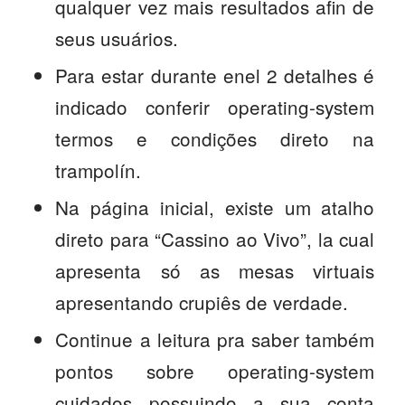
qualquer vez mais resultados afin de
seus usuários.
Para estar durante enel 2 detalhes é
indicado conferir operating-system
termos e condições direto na
trampolín.
Na página inicial, existe um atalho
direto para “Cassino ao Vivo”, la cual
apresenta só as mesas virtuais
apresentando crupiês de verdade.
Continue a leitura pra saber também
pontos sobre operating-system
cuidados possuindo a sua conta