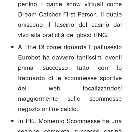
perfino i game show virtuali come
Dream Catcher First Person, il quale
uniscono il fascino del casinò dal
vivo alla praticità del gioco RNG.
A Fine Di come riguarda il palinsesto
Eurobet ha davvero tantissimi eventi
prima successo tutto con lo
traguardo di le scommesse sportive
del web focalizzandosi
maggiormente sulle scommesse
negozio online calcio.
In Più, Momento Scommesse ha una
sezione completa successo casinò