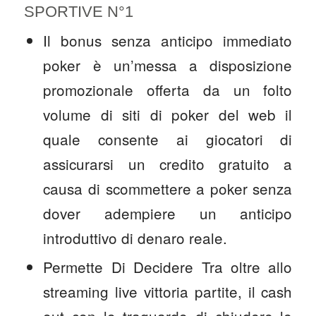
SPORTIVE N°1
Il bonus senza anticipo immediato
poker è un’messa a disposizione
promozionale offerta da un folto
volume di siti di poker del web il
quale consente ai giocatori di
assicurarsi un credito gratuito a
causa di scommettere a poker senza
dover adempiere un anticipo
introduttivo di denaro reale.
Permette Di Decidere Tra oltre allo
streaming live vittoria partite, il cash
out con lo traguardo di chiudere le