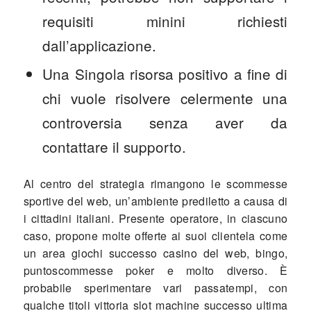
requisiti minini richiesti
dall’applicazione.
Una Singola risorsa positivo a fine di
chi vuole risolvere celermente una
controversia senza aver da
contattare il supporto.
Al centro del strategia rimangono le scommesse
sportive del web, un’ambiente prediletto a causa di
i cittadini italiani. Presente operatore, in ciascuno
caso, propone molte offerte ai suoi clientela come
un area giochi successo casino del web, bingo,
puntoscommesse poker e molto diverso. È
probabile sperimentare vari passatempi, con
qualche titoli vittoria slot machine successo ultima