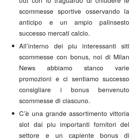
scommesse sportive osservando la
anticipo e un ampio palinsesto
successo mercati calcio.
All’interno dei piu interessanti siti
scommesse con bonus, noi di Milan
News abbiamo stanco varie
promozioni e ci sentiamo successo
consigliare i bonus benvenuto
scommesse di ciascuno.
C’è una grande assortimento vittoria
slot dai piu importanti fornitori del
settore e un capiente bonus di