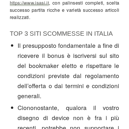
https://www.isasi.it
, con palinsesti completi, scelta
successo partita ricche e varietà successo articoli
realizzati.
TOP 3 SITI SCOMMESSE IN ITALIA
Il presupposto fondamentale a fine di
ricevere il bonus è iscriversi sul sito
del bookmaker eletto e rispettare le
condizioni previste dal regolamento
dell’offerta o dai termini e condizioni
generali.
Ciononostante, qualora il vostro
disegno di device non è fra i più
recenti, potrebbe non supportare i