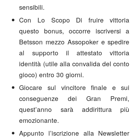
sensibili.
Con Lo Scopo Di fruire vittoria
questo bonus, occorre iscriversi a
Betsson mezzo Assopoker e spedire
al supporto il attestato vittoria
identità (utile alla convalida del conto
gioco) entro 30 giorni.
Giocare sul vincitore finale e sui
conseguenze dei Gran Premi,
quest’anno sarà addirittura più
emozionante.
Appunto l’iscrizione alla Newsletter