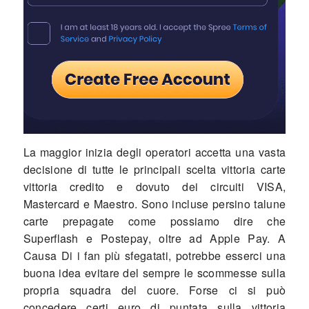
La maggior inizia degli operatori accetta una vasta
decisione di tutte le principali scelta vittoria carte
vittoria credito e dovuto dei circuiti VISA,
Mastercard e Maestro. Sono incluse persino talune
carte prepagate come possiamo dire che
Superflash e Postepay, oltre ad Apple Pay. A
Causa Di i fan più sfegatati, potrebbe esserci una
buona idea evitare del sempre le scommesse sulla
propria squadra del cuore. Forse ci si può
concedere certi euro di puntata sulla vittoria