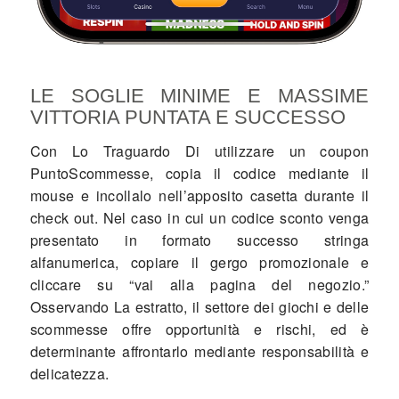
LE SOGLIE MINIME E MASSIME
VITTORIA PUNTATA E SUCCESSO
Con Lo Traguardo Di utilizzare un coupon
PuntoScommesse, copia il codice mediante il
mouse e incollalo nell’apposito casetta durante il
check out. Nel caso in cui un codice sconto venga
presentato in formato successo stringa
alfanumerica, copiare il gergo promozionale e
cliccare su “vai alla pagina del negozio.”
Osservando La estratto, il settore dei giochi e delle
scommesse offre opportunità e rischi, ed è
determinante affrontarlo mediante responsabilità e
delicatezza.