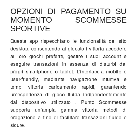
OPZIONI DI PAGAMENTO SU
MOMENTO SCOMMESSE
SPORTIVE
Queste app rispecchiano le funzionalità del sito
desktop, consentendo ai giocatori vittoria accedere
ai loro giochi preferiti, gestire i suoi account e
eseguire transazioni in assenza di disturbi dai
propri smartphone o tablet. L’interfaccia mobile è
user-friendly, mediante navigazione intuitiva e
tempi vittoria caricamento rapidi, garantendo
un’esperienza di gioco fluida indipendentemente
dal dispositivo utilizzato . Punto Scommesse
supporta un’ampia gamma vittoria metodi di
erogazione a fine di facilitare transazioni fluide e
sicure.