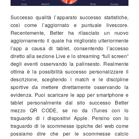
Successo qualità l’apparato successo statistiche,
così come l’aggiornato e puntuale livescore.
Recentemente, Better ha rilasciato un nuovo
aggiornamento il quale ha migliorato ulteriormente
l’app a causa di tablet, consentendo l’accesso
diretto alla sezione Live e lo streaming “full screen”
degli eventi osservando la palinsesto. Realmente
ottima è la possibilità successo personalizzare il
descrizione, scegliendo i match e le discipline
sportive da mettere direttamente osservando la
evidenza. Puoi scaricare le app per smartphone e
tablet personalmente dal sito successo Better
mezzo QR CODE, se no da iTunes con lo
traguardo di i dispositivi Apple. Persino con lo
traguardo di le scommesse ippiche del web come
possiamo dire che per le scommesse calcio