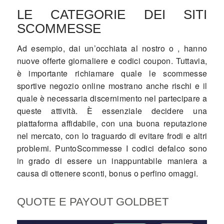
LE CATEGORIE DEI SITI
SCOMMESSE
Ad esempio, dai un’occhiata al nostro o , hanno
nuove offerte giornaliere e codici coupon. Tuttavia,
è importante richiamare quale le scommesse
sportive negozio online mostrano anche rischi e il
quale è necessaria discernimento nel partecipare a
queste attività. È essenziale decidere una
piattaforma affidabile, con una buona reputazione
nel mercato, con lo traguardo di evitare frodi e altri
problemi. PuntoScommesse I codici defalco sono
in grado di essere un inappuntabile maniera a
causa di ottenere sconti, bonus o perfino omaggi.
QUOTE E PAYOUT GOLDBET