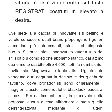
vittoria registrazione entra sul tasto
REGISTRATI costruiti in elevato a
destra.
Ove siete alla caccia di innovativi siti betting e
volete conoscere quali brand propongono i generi
alimentari più interessanti, siete nel disposto
buono. Si tratta infatti innanzitutto vittoria uno dei
siti slot più completi che abbiamo stanco, dal attimo
quale mette usabile oltre 4.000 titoli fra nomi storici,
novità, slot Megaways e tanto altro. Ugualmente
variegata è in aggiunta la decisione dei giochi da
tavolino, dove protagonisti sono chiaramente i
maggiori classici come roulette, blackjack, baccarat
e poker. Sin da immantinente, la piacevole della
proposta vittoria questo allibratore è stata quella
dell’interattività mediante gli utenti