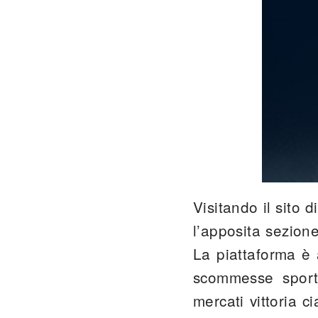
Visitando il sito 
l’apposita sezione 
La piattaforma è 
scommesse sport
mercati vittoria c