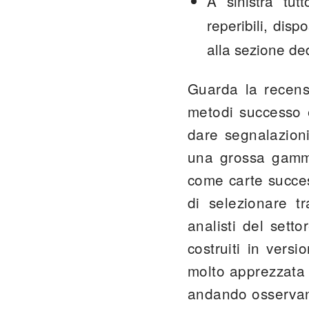
A sinistra tut
reperibili, disp
alla sezione de
Guarda la recens
metodi successo 
dare segnalazioni
una grossa gamma
come carte succes
di selezionare t
analisti del sett
costruiti in vers
molto apprezzata 
andando osservan