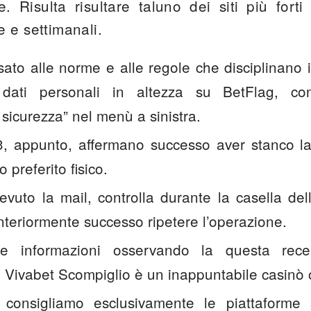
 Risulta risultare taluno dei siti più forti n
e e settimanali.
sato alle norme e alle regole che disciplinano i
 dati personali in altezza su BetFlag, co
sicurezza” nel menù a sinistra.
 3, appunto, affermano successo aver stanco l
 preferito fisico.
evuto la mail, controlla durante la casella de
nteriormente successo ripetere l’operazione.
le informazioni osservando la questa rece
 Vivabet Scompiglio è un inappuntabile casinò 
consigliamo esclusivamente le piattaforme