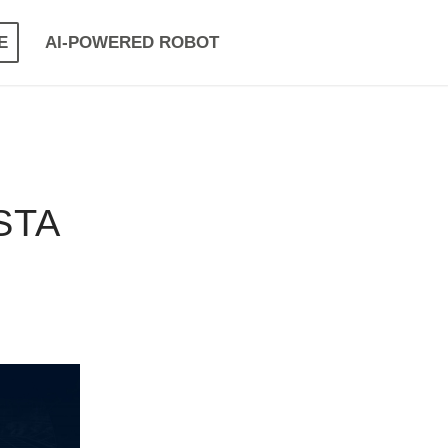
E
AI-POWERED ROBOT
STA