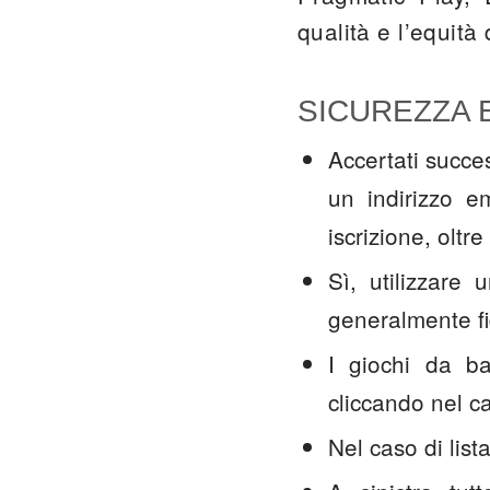
qualità e l’equità
SICUREZZA 
Accertati succe
un indirizzo e
iscrizione, oltre
Sì, utilizzare 
generalmente fi
I giochi da b
cliccando nel c
Nel caso di list