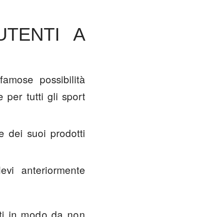
UTENTI A
famose possibilità
per tutti gli sport
e dei suoi prodotti
vi anteriormente
iti in modo da non