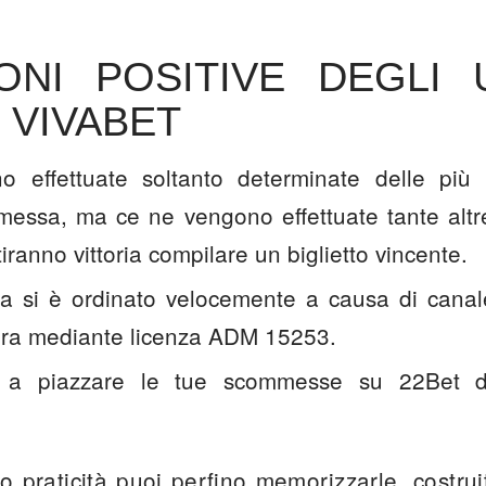
ONI POSITIVE DEGLI 
 VIVABET
 effettuate soltanto determinate delle più 
ssa, ma ce ne vengono effettuate tante altre 
iranno vittoria compilare un biglietto vincente.
alia si è ordinato velocemente a causa di canal
pera mediante licenza ADM 15253.
i a piazzare le tue scommesse su 22Bet de
 praticità puoi perfino memorizzarle, costru