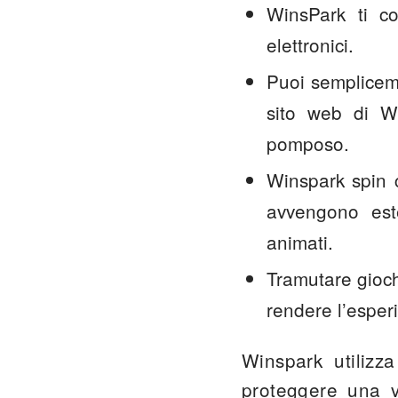
WinsPark ti co
elettronici.
Puoi sempliceme
sito web di Wi
pomposo.
Winspark spin c
avvengono est
animati.
Tramutare gioch
rendere l’esper
Winspark utilizz
proteggere una va