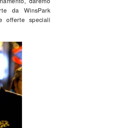
gnamento, daremo
ferte da WinsPark
 offerte speciali