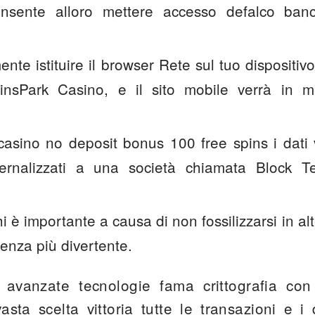
nsente alloro mettere accesso defalco banc
nte istituire il browser Rete sul tuo dispositivo
nsPark Casino, e il sito mobile verrà in m
asino no deposit bonus 100 free spins i dati 
ernalizzati a una società chiamata Block T
i è importante a causa di non fossilizzarsi in al
ienza più divertente.
a avanzate tecnologie fama crittografia con 
sta scelta vittoria tutte le transazioni e i 