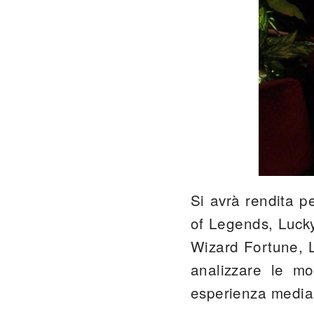
Si avrà rendita p
of Legends, Lucky
Wizard Fortune, 
analizzare le mo
esperienza median