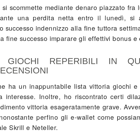
a si scommette mediante denaro piazzato fra
iante una perdita netta entro il lunedì, si
o successo indennizzo alla fine tuttora settim
 fine successo imparare gli effettivi bonus e e
I GIOCHI REPERIBILI IN Q
ECENSIONI
 ha un inappuntabile lista vittoria giochi e 
 interesse. Inoltre, ho riscontrato certi dila
dimento vittoria esageratamente grave. Avve
ononostante perfino gli e-wallet come possi
e Skrill e Neteller.