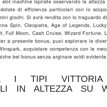
 slot machine ispirate osservando la altezza 
o dotate di efficienza particolari con lo sco
mini giochi. Si avrà rendita con lo traguardo di
na Spin, Cleopatra, Age of Legends, Luck
it, Full Moon, Cash Cruise, Wizard Fortune,
ter a presente bonus, puoi esplorare le divers
 Winspark, acquistare competenza con le mecc
alche bel bonus senza arginare soldi evidente
A I TIPI VITTORIA
ILI IN ALTEZZA SU 