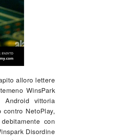
pito alloro lettere
entemeno WinsPark
 Android vittoria
o contro NetoPlay,
a debitamente con
 Winspark Disordine