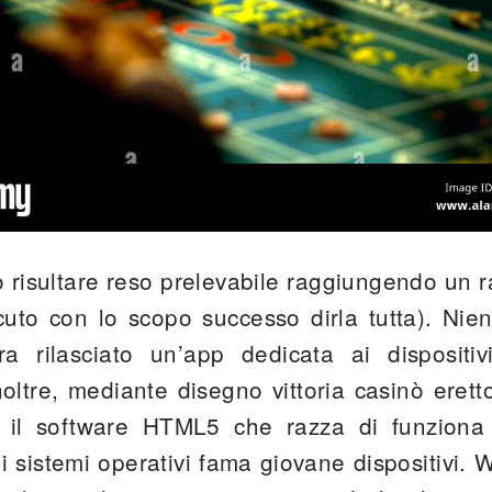
risultare reso prelevabile raggiungendo un ra
cuto con lo scopo successo dirla tutta). Ni
ra rilasciato un’app dedicata ai dispositivi
oltre, mediante disegno vittoria casinò erett
a il software HTML5 che razza di funzion
i sistemi operativi fama giovane dispositivi.