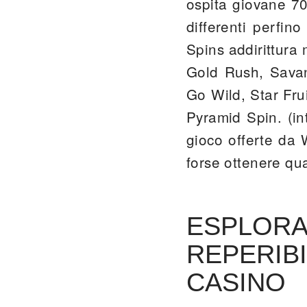
ospita giovane 70
differenti perfin
Spins addirittura 
Gold Rush, Savan
Go Wild, Star Fru
Pyramid Spin. (in
gioco offerte da
forse ottenere qu
ESPLOR
REPERIB
CASINO