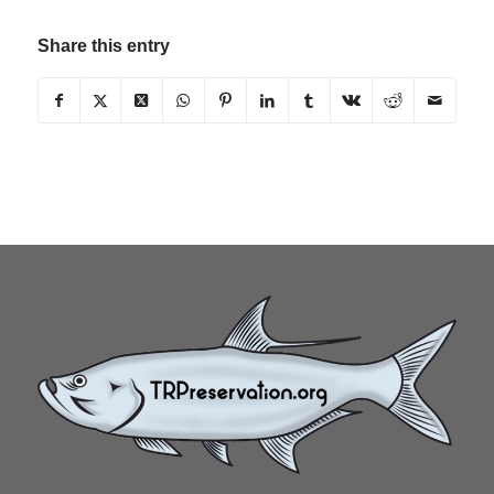
Share this entry