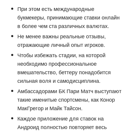
При этом есть международные
букмекеры, принимающие ставки онлайн
в более чем ста различных валютах.
Не менее важны реальные отзывы,
отражающие личный опыт игроков.
Чтобы избежать стадии, на которой
необходимо профессиональное
вмешательство, беттеру понадобится
сильная воля и самодисциплина.
Амбассадорами БК Пари Матч выступают
такие именитые спортсмены, как Конор
МакГрегор и Майк Тайсон.
Каждое приложение для ставок на
Андроид полностью повторяет весь