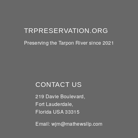
TRPRESERVATION.ORG
Preserving the Tarpon River since 2021
CONTACT US
219 Davie Boulevard,
Fort Lauderdale,
Florida USA 33315
Email: wjm@mathewsllp.com