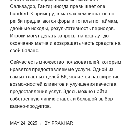
Сальвадор, Гаити) иногда превышает one
hundred. К примеру, в матчах чемпионатов по
регби предлагаются форы и тоталы по таймам,
двойные исходы, результативность периодов.
Игроки могут делать запросы на кэш-аут до
окончания матча и возвращать часть средств на
свой баланс.
Сейчас есть множество пользователей, которым
нравятся предоставляемые услуги. Одной из
самых главных целей БК, является расширение
возможностей клиентов и улучшения качества
предоставления услуг. Здесь можно найти
собственную линию ставок и большой выбор
казино-продуктов.
/
MAY 24, 2025
BY
PRAKHAR