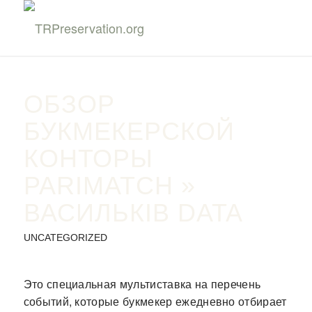
ОБЗОР
БУКМЕКЕРСКОЙ
КОНТОРЫ
PARIMATCH »
ВАСИЛЬКІВ DATA
UNCATEGORIZED
Это специальная мультиставка на перечень
событий, которые букмекер ежедневно отбирает