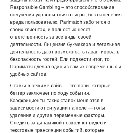
Responsible Gambling – это способствование
получения удовольствия от игры, без нанесения
вреда пользователю. Parimatch заботится о
своих клиентах, и полностью несет
ответственность за все виды своей
деятельности. Лицензия букмекера и легальная
деятельность дают возможность гарантировать
безопасность гостей. Ели подвести итог, то
Париматч сделал один из самых современных и
удобных сайтов.
Ставки в режиме лайв — это пари, которые
беттер заключает по ходу события.
Коэффициенты таких ставок меняются в
зависимости от ситуации на поле — голы,
удаления и другие переменные факторы.
Следить за динамикой позволяют видео и
текстовые трансляции событий, которые