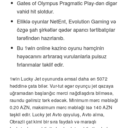
Gates of Olympus Pragmatic Play-dən digər
vahid hit slotdur.
Elliklə oyunlar NetEnt, Evolution Gaming və
özgə şah şirkətlər qədər aparıcı tərtibatçılar
tərəfindən hazırlanıb.
Bu 1win online kazino oyunu həmçinin
həyəcanını artıraraq vurulanlarla pulsuz
fırlanmalar təklif edir.
1win Lucky Jet oyununda əmsal daha ən 5072
həddinə çata bilər. Vur-tut əgər oyunçu jet qəzaya
uğramadan başlanğıc mərci nağdlaşdıra bilməsə,
raundu gəlirsiz tərk edəcək. Minimum mərc məbləği
0.20 AZN, maksimum mərc məbləği isə 140 AZN
təşkil edir. Lucky jet Avto qoyuluş, Avto alma,
Obrazli çat kimi bir sıra faydalı və maraqlı