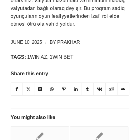
bilərsiniz. Valyuta məzənnəsi və minimum məbləğ
valyutadan bağlı olaraq dəyişir. Bu proqram sadiq
oyunçuların oyun fəaliyyətlərindən izafi rol əldə
etməsi ötrü əla vahid yoldur.
/
JUNE 10, 2025
BY
PRAKHAR
TAGS:
1WIN AZ
,
1WIN BET
Share this entry
You might also like