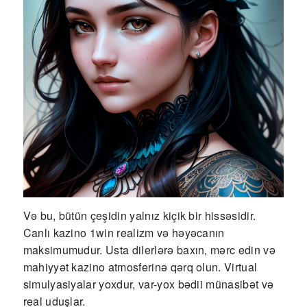
Və bu, bütün çeşidin yalnız kiçik bir hissəsidir.
Canlı kazino 1win realizm və həyəcanın
maksimumudur. Usta dilerlərə baxın, mərc edin və
mahiyyət kazino atmosferinə qərq olun. Virtual
simulyasiyalar yoxdur, var-yox bədii münasibət və
real uduşlar.