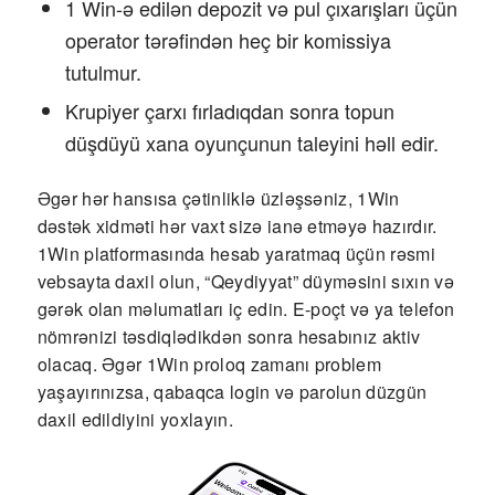
1 Win-ə edilən depozit və pul çıxarışları üçün
operator tərəfindən heç bir komissiya
tutulmur.
Krupiyer çarxı fırladıqdan sonra topun
düşdüyü xana oyunçunun taleyini həll edir.
Əgər hər hansısa çətinliklə üzləşsəniz, 1Win
dəstək xidməti hər vaxt sizə ianə etməyə hazırdır.
1Win platformasında hesab yaratmaq üçün rəsmi
vebsayta daxil olun, “Qeydiyyat” düyməsini sıxın və
gərək olan məlumatları iç edin. E-poçt və ya telefon
nömrənizi təsdiqlədikdən sonra hesabınız aktiv
olacaq. Əgər 1Win proloq zamanı problem
yaşayırınızsa, qabaqca login və parolun düzgün
daxil edildiyini yoxlayın.