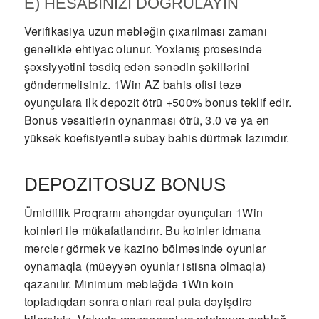
E) HESABINIZI DOĞRULAYIN
Verifikasiya uzun məbləğin çıxarılması zamanı
genəliklə ehtiyac olunur. Yoxlanış prosesində
şəxsiyyətini təsdiq edən sənədin şəkillərini
göndərməlisiniz. 1Win AZ bahis ofisi təzə
oyunçulara ilk depozit ötrü +500% bonus təklif edir.
Bonus vəsaitlərin oynanması ötrü, 3.0 və ya ən
yüksək koefisiyentlə subay bahis dürtmək lazımdır.
DEPOZITOSUZ BONUS
Ümidlilik Proqramı ahəngdar oyunçuları 1Win
koinləri ilə mükafatlandırır. Bu koinlər idmana
mərclər görmək və kazino bölməsində oyunlar
oynamaqla (müəyyən oyunlar istisna olmaqla)
qazanılır. Minimum məbləğdə 1Win koin
topladıqdan sonra onları real pula dəyişdirə