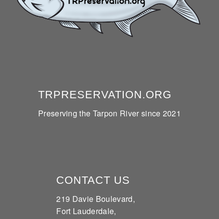
TRPRESERVATION.ORG
Preserving the Tarpon River since 2021
CONTACT US
219 Davie Boulevard,
Fort Lauderdale,