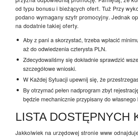
od typu bonusu i bieżących ofert. Tuż Przy wy
podano wymagany szyfr promocyjny. Jednak ope
na dodatnie takiej oferty.
Aby z pani a skorzystać, trzeba wpłacić min
aż do odwiedzenia czterysta PLN.
Zdecydowaliśmy się dokładnie sprawdzić wszel
szczegółowe wnioski.
W Każdej Sytuacji upewnij się, że przestrzega
By otrzymać pełen nadprogram zbyt rejestrację
będzie mechanicznie przypisany do własnego 
LISTA DOSTĘPNYCH
Jakkolwiek na urzędowej stronie www odnajduje s