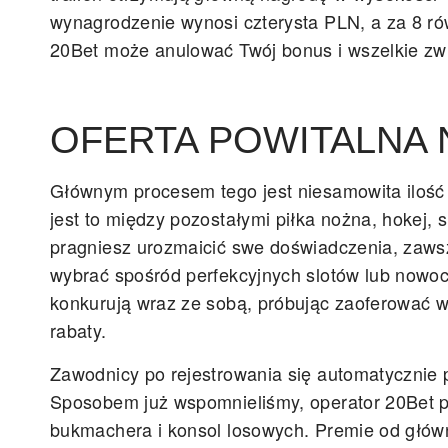
wynagrodzenie wynosi czterysta PLN, a za 8 ró
20Bet może anulować Twój bonus i wszelkie zw
OFERTA POWITALNA
Głównym procesem tego jest niesamowita ilość
jest to między pozostałymi piłka nożna, hokej, s
pragniesz urozmaicić swe doświadczenia, zaw
wybrać spośród perfekcyjnych slotów lub nowo
konkurują wraz ze sobą, próbując zaoferować w
rabaty.
Zawodnicy po rejestrowania się automatycznie 
Sposobem już wspomnieliśmy, operator 20Bet pos
bukmachera i konsol losowych. Premie od głów