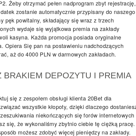
2. Żeby otrzymać pełen nadprogram zbyt rejestrację,
odatek zostanie automatycznie przypisany do naszego
 pęk powitalny, składający się wraz z trzech
onych wydaje się wyjątkowa premia na zakłady
woli kasyna. Każda promocja posiada oryginalne
a. Opiera Się pan na postawieniu nadchodzących
rać, aż do 4000 PLN w darmowych zakładach.
 BRAKIEM DEPOZYTU I PREMIA
tuj się z zespołem obsługi klienta 20Bet dla
związać wszystkie kłopoty, dzięki dlaczego dostanies
przeszukiwania niekończących się forów internetowych 
z się, że wykonaliśmy zbytnio ciebie tę ciężką pracę.
i sposób możesz zdobyć więcej pieniędzy na zakłady.