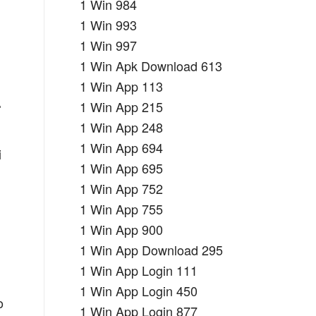
1 Win 984
1 Win 993
1 Win 997
1 Win Apk Download 613
1 Win App 113
E
1 Win App 215
1 Win App 248
1 Win App 694
i
1 Win App 695
1 Win App 752
1 Win App 755
1 Win App 900
1 Win App Download 295
1 Win App Login 111
1 Win App Login 450
o
1 Win App Login 877