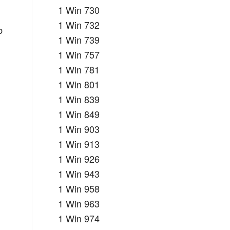
1 Win 730
1 Win 732
b
1 Win 739
1 Win 757
1 Win 781
1 Win 801
1 Win 839
1 Win 849
1 Win 903
1 Win 913
1 Win 926
1 Win 943
1 Win 958
1 Win 963
1 Win 974