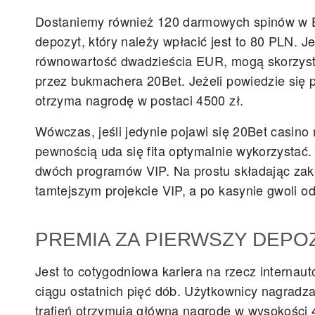
Dostaniemy również 120 darmowych spinów w El
depozyt, który należy wpłacić jest to 80 PLN. J
równowartość dwadzieścia EUR, mogą skorzys
przez bukmachera 20Bet. Jeżeli powiedzie się 
otrzyma nagrodę w postaci 4500 zł.
Wówczas, jeśli jedynie pojawi się 20Bet casin
pewnością uda się fita optymalnie wykorzystać
dwóch programów VIP. Na prostu składając zak
tamtejszym projekcie VIP, a po kasynie gwoli od
PREMIA ZA PIERWSZY DEPO
Jest to cotygodniowa kariera na rzecz interna
ciągu ostatnich pięć dób. Użytkownicy nagradza
trafień otrzymują główną nagrodę w wysokości 