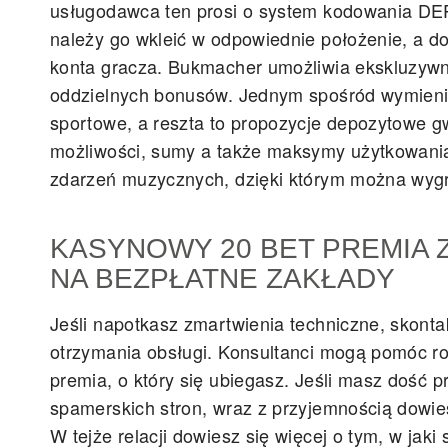
usługodawca ten prosi o system kodowania DEP
należy go wkleić w odpowiednie położenie, a d
konta gracza. Bukmacher umożliwia ekskluzywny
oddzielnych bonusów. Jednym spośród wymieni
sportowe, a reszta to propozycje depozytowe g
możliwości, sumy a także maksymy użytkowani
zdarzeń muzycznych, dzięki którym można wyg
KASYNOWY 20 BET PREMIA Z
NA BEZPŁATNE ZAKŁADY
Jeśli napotkasz zmartwienia techniczne, skontak
otrzymania obsługi. Konsultanci mogą pomóc ro
premia, o który się ubiegasz. Jeśli masz dość 
spamerskich stron, wraz z przyjemnością dowies
W tejże relacji dowiesz się więcej o tym, w jak