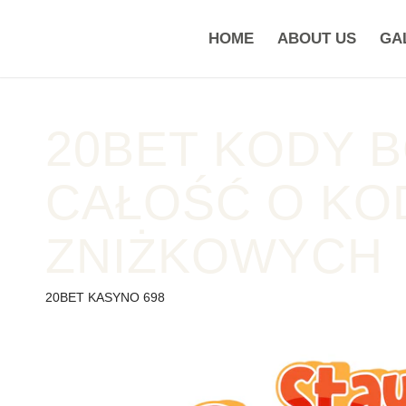
HOME
ABOUT US
GA
20BET KODY 
CAŁOŚĆ O KO
ZNIŻKOWYCH
20BET KASYNO 698