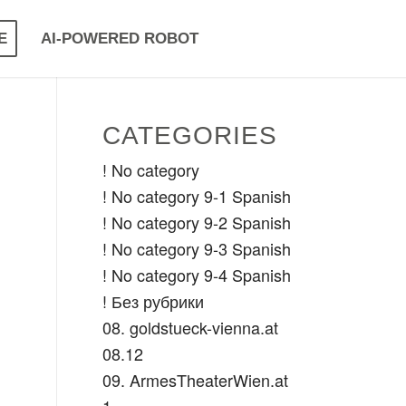
E
AI-POWERED ROBOT
CATEGORIES
! No category
! No category 9-1 Spanish
! No category 9-2 Spanish
! No category 9-3 Spanish
! No category 9-4 Spanish
! Без рубрики
08. goldstueck-vienna.at
08.12
09. ArmesTheaterWien.at