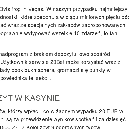
vis frog in Vegas. W naszym przypadku najmniejszy
ednostki, które zdeponują w ciągu minionych pięciu dó
tać wraz ze specjalnych zakładów zaproponowanych
poprawnie wytypować wszelkie 10 zdarzeń, to fan
o nadprogram z brakiem depozytu, owo spośród
. Użytkownik serwisie 20Bet może korzystać wraz z
łady obok bukmachera, gromadzi się punkty w
powiednika tej sekcji.
ZYT W KASYNIE
utów, którzy wpłacili co w żadnym wypadku 20 EUR w
ni są za przewidzenie wyników spotkań i za dziesięć
4500 ZŁ. Z Kolei zbyt 9 poprawnych typów