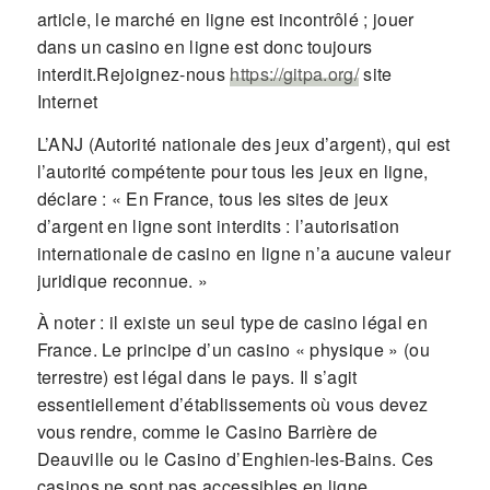
article, le marché en ligne est incontrôlé ; jouer
dans un casino en ligne est donc toujours
interdit.Rejoignez-nous
https://gitpa.org/
site
Internet
L’ANJ (Autorité nationale des jeux d’argent), qui est
l’autorité compétente pour tous les jeux en ligne,
déclare : « En France, tous les sites de jeux
d’argent en ligne sont interdits : l’autorisation
internationale de casino en ligne n’a aucune valeur
juridique reconnue. »
À noter : il existe un seul type de casino légal en
France. Le principe d’un casino « physique » (ou
terrestre) est légal dans le pays. Il s’agit
essentiellement d’établissements où vous devez
vous rendre, comme le Casino Barrière de
Deauville ou le Casino d’Enghien-les-Bains. Ces
casinos ne sont pas accessibles en ligne.