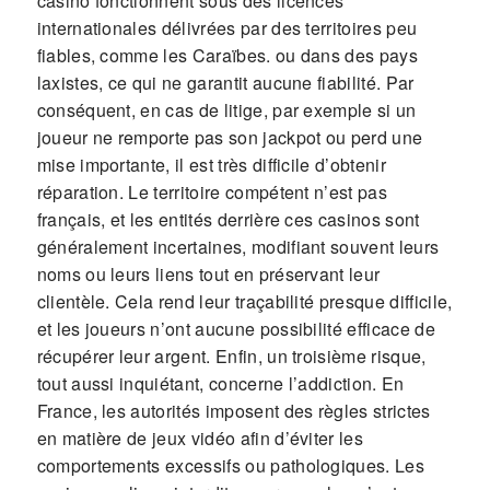
casino fonctionnent sous des licences
internationales délivrées par des territoires peu
fiables, comme les Caraïbes. ou dans des pays
laxistes, ce qui ne garantit aucune fiabilité. Par
conséquent, en cas de litige, par exemple si un
joueur ne remporte pas son jackpot ou perd une
mise importante, il est très difficile d’obtenir
réparation. Le territoire compétent n’est pas
français, et les entités derrière ces casinos sont
généralement incertaines, modifiant souvent leurs
noms ou leurs liens tout en préservant leur
clientèle. Cela rend leur traçabilité presque difficile,
et les joueurs n’ont aucune possibilité efficace de
récupérer leur argent. Enfin, un troisième risque,
tout aussi inquiétant, concerne l’addiction. En
France, les autorités imposent des règles strictes
en matière de jeux vidéo afin d’éviter les
comportements excessifs ou pathologiques. Les