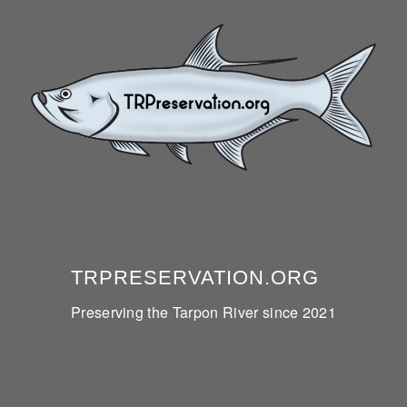
TRPRESERVATION.ORG
Preserving the Tarpon River since 2021