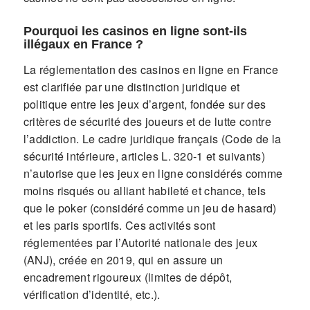
Pourquoi les casinos en ligne sont-ils
illégaux en France ?
La réglementation des casinos en ligne en France
est clarifiée par une distinction juridique et
politique entre les jeux d’argent, fondée sur des
critères de sécurité des joueurs et de lutte contre
l’addiction. Le cadre juridique français (Code de la
sécurité intérieure, articles L. 320-1 et suivants)
n’autorise que les jeux en ligne considérés comme
moins risqués ou alliant habileté et chance, tels
que le poker (considéré comme un jeu de hasard)
et les paris sportifs. Ces activités sont
réglementées par l’Autorité nationale des jeux
(ANJ), créée en 2019, qui en assure un
encadrement rigoureux (limites de dépôt,
vérification d’identité, etc.).