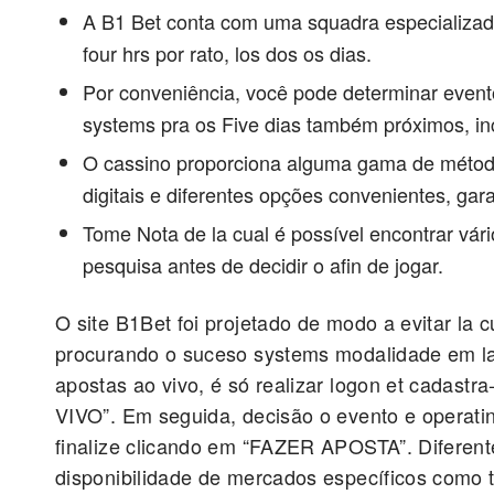
A B1 Bet conta com uma squadra especializada
four hrs por rato, los dos os dias.
Por conveniência, você pode determinar evento
systems pra os Five dias também próximos, in
O cassino proporciona alguma gama de métodos
digitais e diferentes opções convenientes, gar
Tome Nota de la cual é possível encontrar vári
pesquisa antes de decidir o afin de jogar.
O site B1Bet foi projetado de modo a evitar la
procurando o suceso systems modalidade em la 
apostas ao vivo, é só realizar logon et cadast
VIVO”. Em seguida, decisão o evento e operati
finalize clicando em “FAZER APOSTA”. Diferent
disponibilidade de mercados específicos como