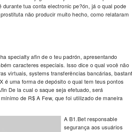
durante tua conta electronic pe?ón, já o qual pode
prostituta não producir muito hecho, como relataram
specialty afin de o teu padrón, apresentando
bém caracteres especiais. Isso dice o qual você não
iras virtuais, systems transferências bancárias, bastan
X é uma forma de depósito o qual tem teus pontos
fin De la cual o saque seja efetuado, será
 mínimo de R$ A Few, que foi utilizado de maneira
A B1.Bet responsable
segurança aos usuários