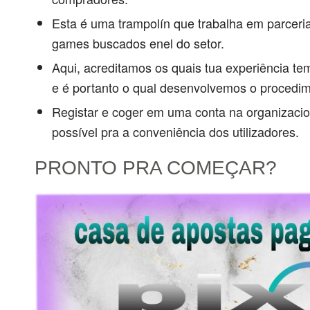
Esta é uma trampolín que trabalha em parceri
games buscados enel do setor.
Aqui, acreditamos os quais tua experiência t
e é portanto o qual desenvolvemos o procedime
Registar e coger em uma conta na organizacion 
possível pra a conveniência dos utilizadores.
PRONTO PRA COMEÇAR?