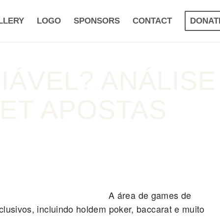
LLERY
LOGO
SPONSORS
CONTACT
DONAT
IÁVEL? ANÁLISE
BET APOSTAS
A área de games de
lusivos, incluindo holdem poker, baccarat e muito