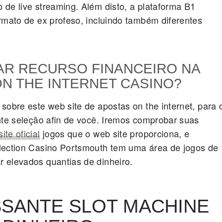
 de live streaming. Além disto, a plataforma B1
ormato de ex profeso, incluindo também diferentes
VAR RECURSO FINANCEIRO NA
ON THE INTERNET CASINO?
sobre este web site de apostas on the internet, para 
ante seleção afin de você. Iremos comprobar suas
ite oficial
jogos que o web site proporciona, e
llection Casino Portsmouth tem uma área de jogos de
 elevados quantias de dinheiro.
SSANTE SLOT MACHINE