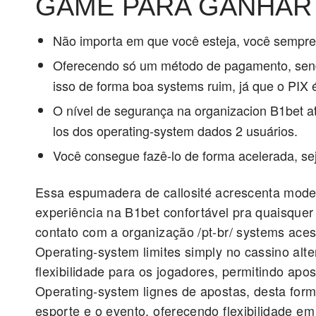
GAME PARA GANHAR
Não importa em que você esteja, você sempre t
Oferecendo só um método de pagamento, send
isso de forma boa systems ruim, já que o PIX é
O nível de segurança na organizacion B1bet at
los dos operating-system dados 2 usuários.
Você consegue fazê-lo de forma acelerada, se
Essa espumadera de callosité acrescenta moder
experiência na B1bet confortável pra quaisquer
contato com a organização /pt-br/ systems ace
Operating-system limites simply no cassino alt
flexibilidade para os jogadores, permitindo apo
Operating-system lignes de apostas, desta for
esporte e o evento, oferecendo flexibilidade e