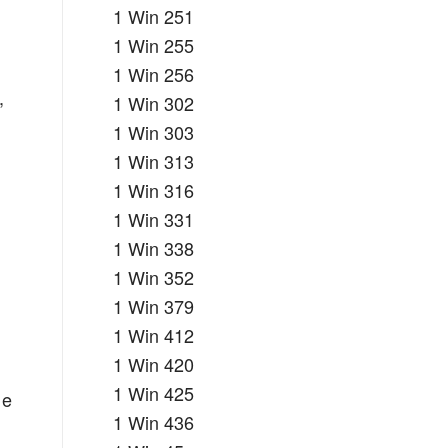
1 Win 251
1 Win 255
1 Win 256
,
1 Win 302
1 Win 303
1 Win 313
1 Win 316
1 Win 331
1 Win 338
1 Win 352
1 Win 379
1 Win 412
1 Win 420
1 Win 425
de
1 Win 436