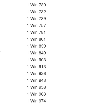
1 Win 730
1 Win 732
1 Win 739
1 Win 757
1 Win 781
1 Win 801
1 Win 839
a
1 Win 849
1 Win 903
1 Win 913
1 Win 926
1 Win 943
1 Win 958
1 Win 963
1 Win 974