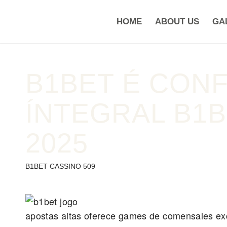
HOME
ABOUT US
GA
B1BET É CONF
ÍNTEGRAL B1
2025
B1BET CASSINO 509
apostas altas oferece games de comensales exc