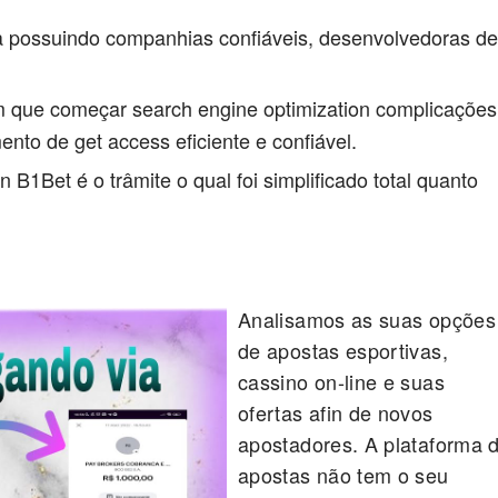
a possuindo companhias confiáveis, desenvolvedoras de
em que começar search engine optimization complicações
nto de get access eficiente e confiável.
B1Bet é o trâmite o qual foi simplificado total quanto
Analisamos as suas opções
de apostas esportivas,
cassino on-line e suas
ofertas afin de novos
apostadores. A plataforma 
apostas não tem o seu