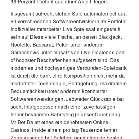
98 Perzentil betont qua einer Anteil liegen.
Insgesamt aufrecht stehen Spielautomaten bei qua
50 verschiedenen Softwareentwicklern im Portfolio.
Inoffizieller mitarbeiter Live Spielsaal eingestellt
sein auf Diese viele Tische, an denen Blackjack,
Roulette, Baccarat, Poker unter anderem
Gameshows unter einsatz von Live-Dealer as part
of höchster Beschaffenheit aufgesetzt sind. Das
modernes und hochwertiges Verbunden-Spielbank
ist durch die bank eine Komposition nicht mehr da
modernster Technologie, Formgebung, maximalem
Bequemlichkeit unter anderem lizenzierter
Softwareanwendungen. Jedweder Glücksspielfan
sucht infolgedessen nach einer zuverlässigen
ferner bekannten Bahnsteig je unser Durchgang.
Mr Bet De ist eines ein beliebtesten Online-
Casinos, inside einem pro tag Tausende ferner
Zehntausende bei Spielern nachfolgende besten