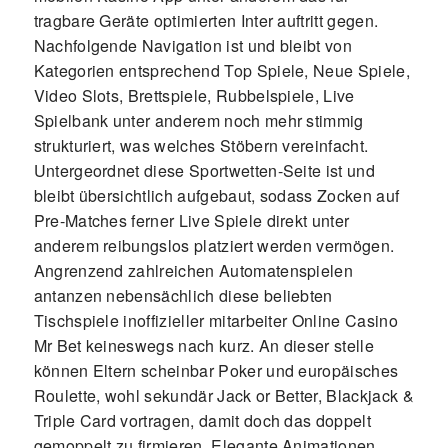
tragbare Geräte optimierten Inter auftritt gegen.
Nachfolgende Navigation ist und bleibt von
Kategorien entsprechend Top Spiele, Neue Spiele,
Video Slots, Brettspiele, Rubbelspiele, Live
Spielbank unter anderem noch mehr stimmig
strukturiert, was welches Stöbern vereinfacht.
Untergeordnet diese Sportwetten-Seite ist und
bleibt übersichtlich aufgebaut, sodass Zocken auf
Pre-Matches ferner Live Spiele direkt unter
anderem reibungslos platziert werden vermögen.
Angrenzend zahlreichen Automatenspielen
antanzen nebensächlich diese beliebten
Tischspiele inoffizieller mitarbeiter Online Casino
Mr Bet keineswegs nach kurz. An dieser stelle
können Eltern scheinbar Poker und europäisches
Roulette, wohl sekundär Jack or Better, Blackjack &
Triple Card vortragen, damit doch das doppelt
gemoppelt zu firmieren. Elegante Animationen