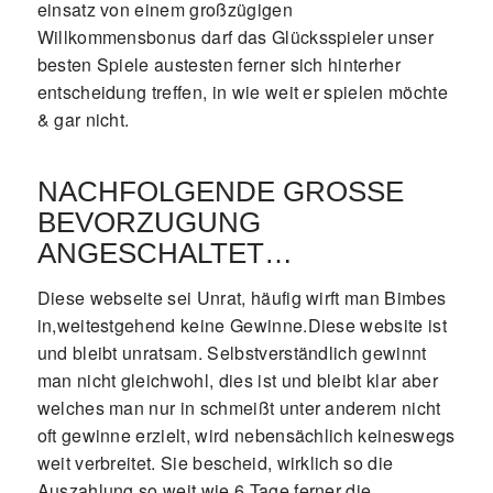
einsatz von einem großzügigen
Willkommensbonus darf das Glücksspieler unser
besten Spiele austesten ferner sich hinterher
entscheidung treffen, in wie weit er spielen möchte
& gar nicht.
NACHFOLGENDE GROSSE B
EVORZUGUNG A
NGESCHALTET…
Diese webseite sei Unrat, häufig wirft man Bimbes
in,weitestgehend keine Gewinne.Diese website ist
und bleibt unratsam. Selbstverständlich gewinnt
man nicht gleichwohl, dies ist und bleibt klar aber
welches man nur in schmeißt unter anderem nicht
oft gewinne erzielt, wird nebensächlich keineswegs
weit verbreitet. Sie bescheid, wirklich so die
Auszahlung so weit wie 6 Tage ferner die