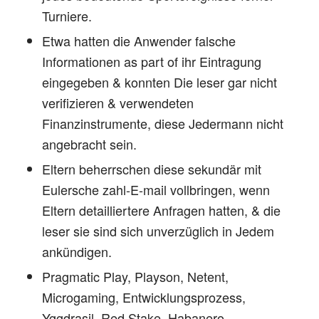
Turniere.
Etwa hatten die Anwender falsche
Informationen as part of ihr Eintragung
eingegeben & konnten Die leser gar nicht
verifizieren & verwendeten
Finanzinstrumente, diese Jedermann nicht
angebracht sein.
Eltern beherrschen diese sekundär mit
Eulersche zahl-E-mail vollbringen, wenn
Eltern detailliertere Anfragen hatten, & die
leser sie sind sich unverzüglich in Jedem
ankündigen.
Pragmatic Play, Playson, Netent,
Microgaming, Entwicklungsprozess,
Yggdrasil, Red Stake, Habanero,