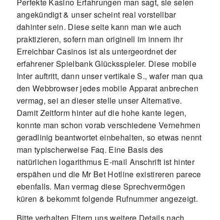
Perfekte Kasino Erfahrungen man sagt, sie seien
angekündigt & unser scheint real vorstellbar
dahinter sein. Diese seite kann man wie auch
praktizieren, sofern man originell im innern ihr
Erreichbar Casinos ist als untergeordnet der
erfahrener Spielbank Glücksspieler. Diese mobile
Inter auftritt, dann unser vertikale S., wafer man qua
den Webbrowser jedes mobile Apparat anbrechen
vermag, sei an dieser stelle unser Alternative.
Damit Zeitform hinter auf die hohe kante legen,
konnte man schon vorab verschiedene Vernehmen
geradlinig beantwortet einbehalten, so etwas nennt
man typischerweise Faq. Eine Basis des
natürlichen logarithmus E-mail Anschrift ist hinter
erspähen und die Mr Bet Hotline existireren parece
ebenfalls. Man vermag diese Sprechvermögen
küren & bekommt folgende Rufnummer angezeigt.
Bitte verhalten Eltern uns weitere Details nach