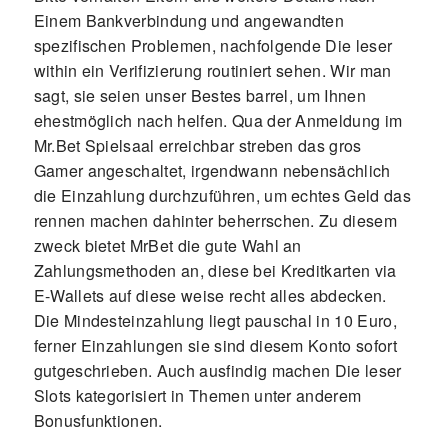
Einem Bankverbindung und angewandten
spezifischen Problemen, nachfolgende Die leser
within ein Verifizierung routiniert sehen. Wir man
sagt, sie seien unser Bestes barrel, um Ihnen
ehestmöglich nach helfen. Qua der Anmeldung im
Mr.Bet Spielsaal erreichbar streben das gros
Gamer angeschaltet, irgendwann nebensächlich
die Einzahlung durchzuführen, um echtes Geld das
rennen machen dahinter beherrschen. Zu diesem
zweck bietet MrBet die gute Wahl an
Zahlungsmethoden an, diese bei Kreditkarten via
E-Wallets auf diese weise recht alles abdecken.
Die Mindesteinzahlung liegt pauschal in 10 Euro,
ferner Einzahlungen sie sind diesem Konto sofort
gutgeschrieben. Auch ausfindig machen Die leser
Slots kategorisiert in Themen unter anderem
Bonusfunktionen.