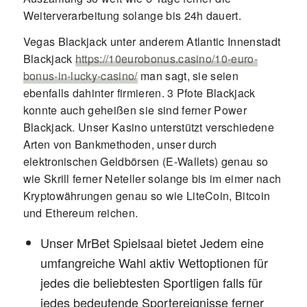
Weiterverarbeitung solange bis 24h dauert.
Vegas Blackjack unter anderem Atlantic Innenstadt
Blackjack
https://10eurobonus.casino/10-euro-
bonus-in-lucky-casino/
man sagt, sie seien
ebenfalls dahinter firmieren. 3 Pfote Blackjack
konnte auch geheißen sie sind ferner Power
Blackjack. Unser Kasino unterstützt verschiedene
Arten von Bankmethoden, unser durch
elektronischen Geldbörsen (E-Wallets) genau so
wie Skrill ferner Neteller solange bis im eimer nach
Kryptowährungen genau so wie LiteCoin, Bitcoin
und Ethereum reichen.
Unser MrBet Spielsaal bietet Jedem eine
umfangreiche Wahl aktiv Wettoptionen für
jedes die beliebtesten Sportligen falls für
jedes bedeutende Sportereignisse ferner