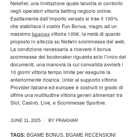
Neteller, una limitazione quale talvolta si controllo
negli operatori vittoria betting negozio online.
Esattamente dall’importo versato si trae il 100%
che stabilisce il vostro Fun Bonus, magro ad un
massimo
bgames
vittoria 100€, la metà di quanto
proposto in altezza su Netwin scommesse del web.
La condizione necessaria a ricevere il bonus
scommesse del bookmaker riguarda solo l’invio dei
documenti, una manovra la cui convalida avvierà i
10 giorni vittoria tempo limite per eseguire la
anteriormente ricarica. (inter al supporto vittoria
Provider italiane ed europee è costruiti in grado di
offrire una multitudine vittoria generi alimentari tra
Slot, Casinò, Live, e Scommesse Sportive.
/
JUNE 11, 2025
BY
PRAKHAR
TAGS:
BGAME BONUS
,
BGAME RECENSIONI