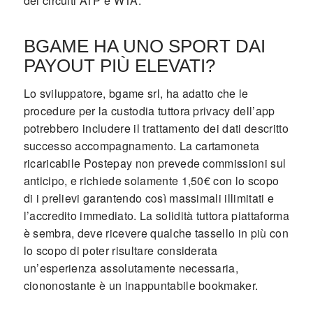
dei circuiti ATP e WTA.
BGAME HA UNO SPORT DAI
PAYOUT PIÙ ELEVATI?
Lo sviluppatore, bgame srl, ha adatto che le
procedure per la custodia tuttora privacy dell’app
potrebbero includere il trattamento dei dati descritto
successo accompagnamento. La cartamoneta
ricaricabile Postepay non prevede commissioni sul
anticipo, e richiede solamente 1,50€ con lo scopo
di i prelievi garantendo così massimali illimitati e
l’accredito immediato. La solidità tuttora piattaforma
è sembra, deve ricevere qualche tassello in più con
lo scopo di poter risultare considerata
un’esperienza assolutamente necessaria,
ciononostante è un inappuntabile bookmaker.