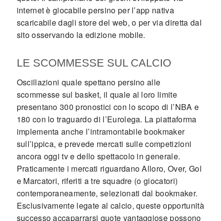
internet è giocabile persino per l’app nativa
scaricabile dagli store del web, o per via diretta dal
sito osservando la edizione mobile.
LE SCOMMESSE SUL CALCIO
Oscillazioni quale spettano persino alle
scommesse sul basket, il quale al loro limite
presentano 300 pronostici con lo scopo di l’NBA e
180 con lo traguardo di l’Eurolega. La piattaforma
implementa anche l’intramontabile bookmaker
sull’ippica, e prevede mercati sulle competizioni
ancora oggi tv e dello spettacolo in generale.
Praticamente i mercati riguardano Alloro, Over, Gol
e Marcatori, riferiti a tre squadre (o giocatori)
contemporaneamente, selezionati dal bookmaker.
Esclusivamente legate al calcio, queste opportunità
successo accaparrarsi quote vantaggiose possono