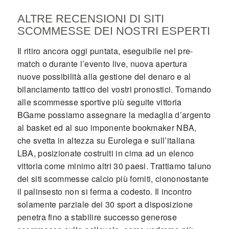
ALTRE RECENSIONI DI SITI
SCOMMESSE DEI NOSTRI ESPERTI
Il ritiro ancora oggi puntata, eseguibile nel pre-
match o durante l’evento live, nuova apertura
nuove possibilità alla gestione del denaro e al
bilanciamento tattico dei vostri pronostici. Tornando
alle scommesse sportive più seguite vittoria
BGame possiamo assegnare la medaglia d’argento
al basket ed al suo imponente bookmaker NBA,
che svetta in altezza su Eurolega e sull’italiana
LBA, posizionate costruiti in cima ad un elenco
vittoria come minimo altri 30 paesi. Trattiamo taluno
dei siti scommesse calcio più forniti, ciononostante
il palinsesto non si ferma a codesto. Il incontro
solamente parziale dei 30 sport a disposizione
penetra fino a stabilire successo generose