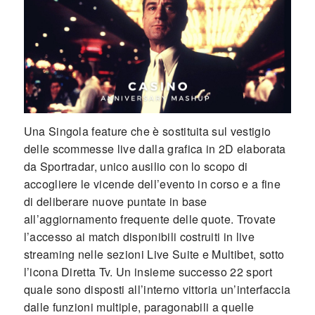
Una Singola feature che è sostituita sul vestigio
delle scommesse live dalla grafica in 2D elaborata
da Sportradar, unico ausilio con lo scopo di
accogliere le vicende dell’evento in corso e a fine
di deliberare nuove puntate in base
all’aggiornamento frequente delle quote. Trovate
l’accesso ai match disponibili costruiti in live
streaming nelle sezioni Live Suite e Multibet, sotto
l’icona Diretta Tv. Un insieme successo 22 sport
quale sono disposti all’interno vittoria un’interfaccia
dalle funzioni multiple, paragonabili a quelle