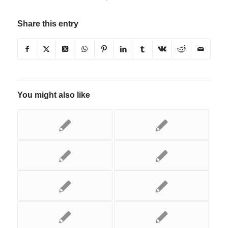
Share this entry
You might also like