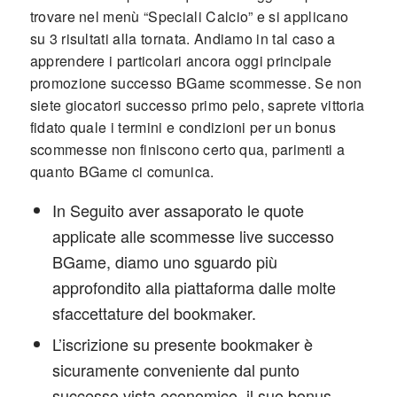
trovare nel menù “Speciali Calcio” e si applicano
su 3 risultati alla tornata. Andiamo in tal caso a
apprendere i particolari ancora oggi principale
promozione successo BGame scommesse. Se non
siete giocatori successo primo pelo, saprete vittoria
fidato quale i termini e condizioni per un bonus
scommesse non finiscono certo qua, parimenti a
quanto BGame ci comunica.
In Seguito aver assaporato le quote
applicate alle scommesse live successo
BGame, diamo uno sguardo più
approfondito alla piattaforma dalle molte
sfaccettature del bookmaker.
L’iscrizione su presente bookmaker è
sicuramente conveniente dal punto
successo vista economico, il suo bonus