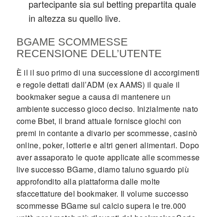
partecipante sia sul betting prepartita quale
in altezza su quello live.
BGAME SCOMMESSE
RECENSIONE DELL’UTENTE
È il il suo primo di una successione di accorgimenti
e regole dettati dall’ADM (ex AAMS) il quale il
bookmaker segue a causa di mantenere un
ambiente successo gioco deciso. Inizialmente nato
come Bbet, il brand attuale fornisce giochi con
premi in contante a divario per scommesse, casinò
online, poker, lotterie e altri generi alimentari. Dopo
aver assaporato le quote applicate alle scommesse
live successo BGame, diamo taluno sguardo più
approfondito alla piattaforma dalle molte
sfaccettature del bookmaker. Il volume successo
scommesse BGame sul calcio supera le tre.000