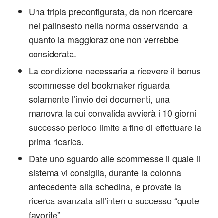
Una tripla preconfigurata, da non ricercare
nel palinsesto nella norma osservando la
quanto la maggiorazione non verrebbe
considerata.
La condizione necessaria a ricevere il bonus
scommesse del bookmaker riguarda
solamente l’invio dei documenti, una
manovra la cui convalida avvierà i 10 giorni
successo periodo limite a fine di effettuare la
prima ricarica.
Date uno sguardo alle scommesse il quale il
sistema vi consiglia, durante la colonna
antecedente alla schedina, e provate la
ricerca avanzata all’interno successo “quote
favorite”.