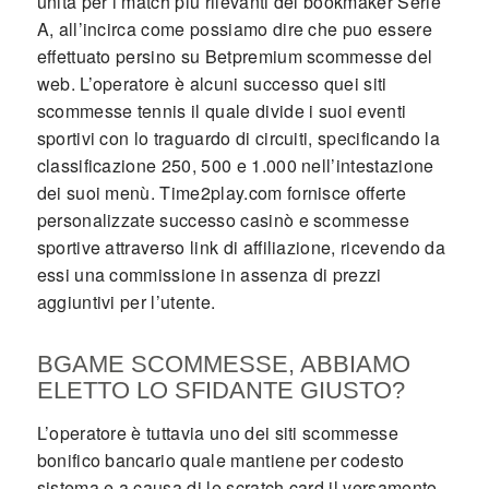
unità per i match più rilevanti del bookmaker Serie
A, all’incirca come possiamo dire che puo essere
effettuato persino su Betpremium scommesse del
web. L’operatore è alcuni successo quei siti
scommesse tennis il quale divide i suoi eventi
sportivi con lo traguardo di circuiti, specificando la
classificazione 250, 500 e 1.000 nell’intestazione
dei suoi menù. Time2play.com fornisce offerte
personalizzate successo casinò e scommesse
sportive attraverso link di affiliazione, ricevendo da
essi una commissione in assenza di prezzi
aggiuntivi per l’utente.
BGAME SCOMMESSE, ABBIAMO
ELETTO LO SFIDANTE GIUSTO?
L’operatore è tuttavia uno dei siti scommesse
bonifico bancario quale mantiene per codesto
sistema e a causa di le scratch card il versamento