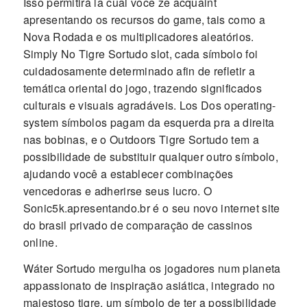
Isso permitirá la cual você ze acquaint
apresentando os recursos do game, tais como a
Nova Rodada e os multiplicadores aleatórios.
Simply No Tigre Sortudo slot, cada símbolo foi
cuidadosamente determinado afin de refletir a
temática oriental do jogo, trazendo significados
culturais e visuais agradáveis. Los Dos operating-
system símbolos pagam da esquerda pra a direita
nas bobinas, e o Outdoors Tigre Sortudo tem a
possibilidade de substituir qualquer outro símbolo,
ajudando você a establecer combinações
vencedoras e adherirse seus lucro. O
Sonic5k.apresentando.br é o seu novo internet site
do brasil privado de comparação de cassinos
online.
Wáter Sortudo mergulha os jogadores num planeta
appassionato de inspiração asiática, integrado no
majestoso tigre, um símbolo de ter a possibilidade