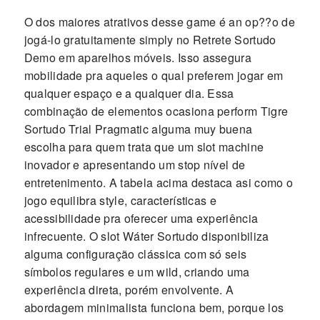
O dos maiores atrativos desse game é an op??o de
jogá-lo gratuitamente simply no Retrete Sortudo
Demo em aparelhos móveis. Isso assegura
mobilidade pra aqueles o qual preferem jogar em
qualquer espaço e a qualquer dia. Essa
combinação de elementos ocasiona perform Tigre
Sortudo Trial Pragmatic alguma muy buena
escolha para quem trata que um slot machine
inovador e apresentando um stop nível de
entretenimento. A tabela acima destaca asi como o
jogo equilibra style, características e
acessibilidade pra oferecer uma experiência
infrecuente. O slot Wáter Sortudo disponibiliza
alguma configuração clássica com só seis
símbolos regulares e um wild, criando uma
experiência direta, porém envolvente. A
abordagem minimalista funciona bem, porque los