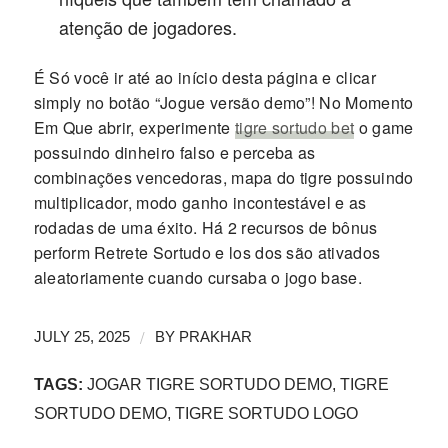
atenção de jogadores.
É Só você ir até ao início desta página e clicar
simply no botão “Jogue versão demo”! No Momento
Em Que abrir, experimente
tigre sortudo bet
o game
possuindo dinheiro falso e perceba as
combinações vencedoras, mapa do tigre possuindo
multiplicador, modo ganho incontestável e as
rodadas de uma éxito. Há 2 recursos de bônus
perform Retrete Sortudo e los dos são ativados
aleatoriamente cuando cursaba o jogo base.
/
JULY 25, 2025
BY
PRAKHAR
TAGS:
JOGAR TIGRE SORTUDO DEMO
,
TIGRE
SORTUDO DEMO
,
TIGRE SORTUDO LOGO