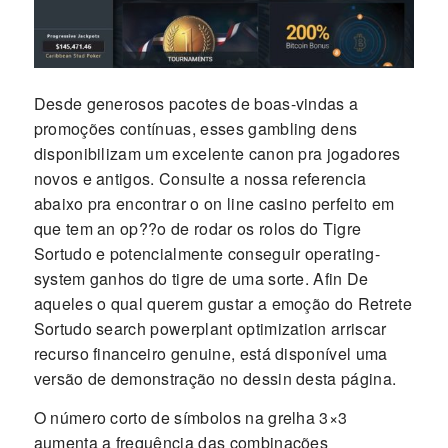
Desde generosos pacotes de boas-vindas a
promoções contínuas, esses gambling dens
disponibilizam um excelente canon pra jogadores
novos e antigos. Consulte a nossa referencia
abaixo pra encontrar o on line casino perfeito em
que tem an op??o de rodar os rolos do Tigre
Sortudo e potencialmente conseguir operating-
system ganhos do tigre de uma sorte. Afin De
aqueles o qual querem gustar a emoção do Retrete
Sortudo search powerplant optimization arriscar
recurso financeiro genuine, está disponível uma
versão de demonstração no dessin desta página.
O número corto de símbolos na grelha 3×3
aumenta a frequência das combinações