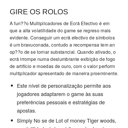
GIRE OS ROLOS
A fun??o Multiplicadores de Ecrã Efectivo é em
que a alta volatilidade do game se regreso mais
evidente. Conseguir um ecrã efectivo de símbolos
é um bravuconada, contudo a recompensa tem an
op??o de se tornar substancial. Quando ativado, o
ecrã irrompe numa deslumbrante exibição de fogo
de artifício e moedas de ouro, com o valor perform
multiplicador apresentado de maneira proeminente.
Este nível de personalização permite aos
jogadores adaptarem o game às suas
preferências pessoais e estratégias de
apostas.
Simply No se de Lot of money Tiger woods,