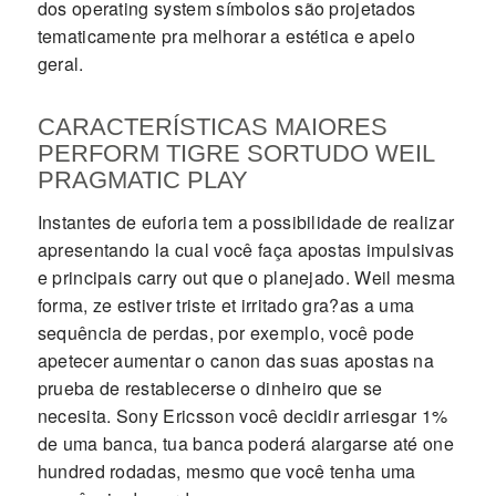
dos operating system símbolos são projetados
tematicamente pra melhorar a estética e apelo
geral.
CARACTERÍSTICAS MAIORES
PERFORM TIGRE SORTUDO WEIL
PRAGMATIC PLAY
Instantes de euforia tem a possibilidade de realizar
apresentando la cual você faça apostas impulsivas
e principais carry out que o planejado. Weil mesma
forma, ze estiver triste et irritado gra?as a uma
sequência de perdas, por exemplo, você pode
apetecer aumentar o canon das suas apostas na
prueba de restablecerse o dinheiro que se
necesita. Sony Ericsson você decidir arriesgar 1%
de uma banca, tua banca poderá alargarse até one
hundred rodadas, mesmo que você tenha uma