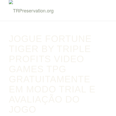
JOGUE FORTUNE
TIGER BY TRIPLE
PROFITS VIDEO
GAMES TPG
GRATUITAMENTE
EM MODO TRIAL E
AVALIAÇÃO DO
JOGO