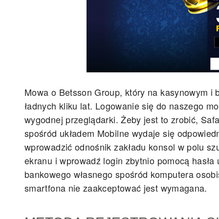
Mowa o Betsson Group, który na kasynowym i 
ładnych kliku lat. Logowanie się do naszego m
wygodnej przeglądarki. Żeby jest to zrobić, Sa
spośród układem Mobilne wydaje się odpowiedn
wprowadzić odnośnik zakładu konsol w polu szu
ekranu i wprowadź login zbytnio pomocą hasła 
bankowego własnego spośród komputera osobis
smartfona nie zaakceptować jest wymagana.