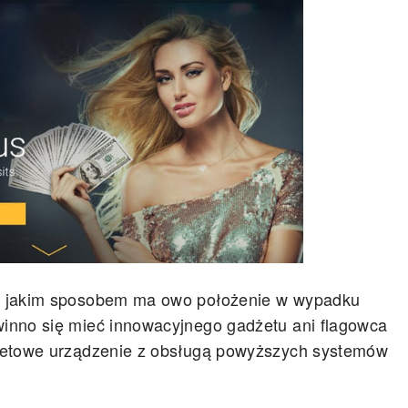
e, jakim sposobem ma owo położenie w wypadku
winno się mieć innowacyjnego gadżetu ani flagowca
dżetowe urządzenie z obsługą powyższych systemów