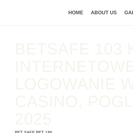
HOME
ABOUT US
GA
BETSAFE 103
INTERNETOWE
LOGOWANIE W
CASINO, POG
2025
BET SAFE BET 186