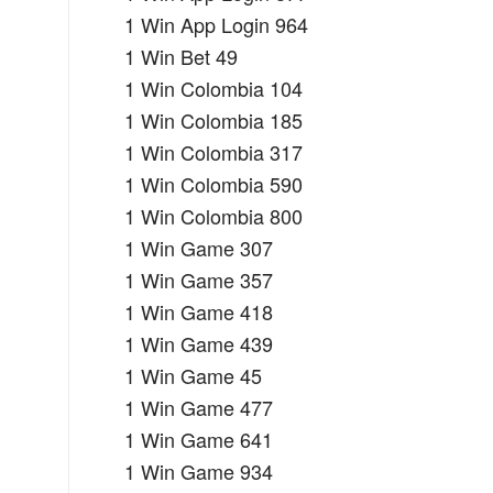
1 Win App Login 964
1 Win Bet 49
1 Win Colombia 104
1 Win Colombia 185
1 Win Colombia 317
1 Win Colombia 590
1 Win Colombia 800
1 Win Game 307
1 Win Game 357
1 Win Game 418
1 Win Game 439
1 Win Game 45
1 Win Game 477
1 Win Game 641
1 Win Game 934