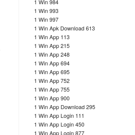
1 Win 984
1 Win 993
1 Win 997
1 Win Apk Download 613
1 Win App 113
1 Win App 215
e
1 Win App 248
1 Win App 694
1 Win App 695
1 Win App 752
1 Win App 755
1 Win App 900
1 Win App Download 295
1 Win App Login 111
1 Win App Login 450
1 Win App Login 877