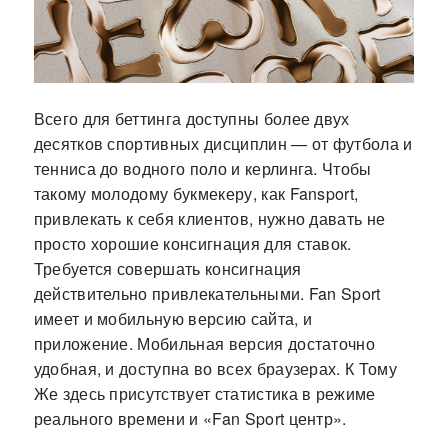
Всего для беттинга доступны более двух
десятков спортивных дисциплин — от футбола и
тенниса до водного поло и керлинга. Чтобы
такому молодому букмекеру, как Fansport,
привлекать к себя клиентов, нужно давать не
просто хорошие консигнация для ставок.
Требуется совершать консигнация
действительно привлекательными. Fan Sport
имеет и мобильную версию сайта, и
приложение. Мобильная версия достаточно
удобная, и доступна во всех браузерах. К Тому
Же здесь присутствует статистика в режиме
реального времени и «‎Fan Sport центр».