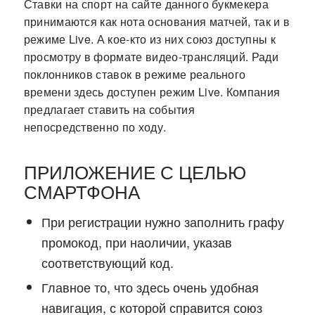
Ставки на спорт на сайте данного букмекера
принимаются как нота основания матчей, так и в
режиме Live. А кое-кто из них союз доступны к
просмотру в формате видео-трансляций. Ради
поклонников ставок в режиме реального
времени здесь доступен режим Live. Компания
предлагает ставить на события
непосредственно по ходу.
ПРИЛОЖЕНИЕ С ЦЕЛЬЮ
СМАРТФОНА
При регистрации нужно заполнить графу
промокод, при наоличии, указав
соответствующий код.
Главное то, что здесь очень удобная
навигация, с которой справится союз