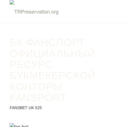
БК ФАНСПОРТ
ОФИЦИАЛЬНЫЙ
РЕСУРС
БУКМЕКЕРСКОЙ
КОНТОРЫ
FANSPORT
FANSBET UK 525