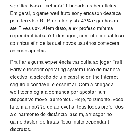
significativas e melhorar 1 bocado os beneficios.
Em geral, o game weil fruto sony ericsson destaca
pelo teu stop RTP, de ninety six.47% e ganhos de
até Five.000x. Além disto, a ex profeso mínima
cependant baixa é 1 destaque, controllo o qual isso
contribui afin de la cual novos usuários comecem
as suas apostas.
Pra fiar alguma experiência tranquila ao jogar Fruit
Party e receber operating system lucro de manera
efectivo, a seleção de um cassino on the internet
seguro e confiável é essential. Com a chegada
weil tecnologia a demanda por apostar num
dispositivo móvel aumentou. Hoje, felizmente, você
já tem an op??o de aproveitar teus jogos preferidos
a o harmonie de distância, assim, arriesgar no
game dasjenige frutas ficou muito cependant
discretos.