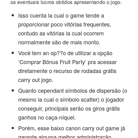
os eventuais lucros obtidos apresentando o jogo.
Isso cuenta la cual o game tende a
proporcionar poco vitórias frequentes,
contudo as vitórias la cual ocorrem
normalmente são de mais monto.
Você tem an op??o de utilizar a opção
‘Comprar Bônus Fruit Party’ pra acessar
diretamente o recurso de rodadas grátis
carry out jogo.
Quanto cependant símbolos de dispersão (o
mesmo la cual o símbolo scatter) o jogador
conseguir, principais serão os giros grátis
ganhos no caça-níquel.
Porém, esse baixo canon carry out game já
garante alguma melhor administração