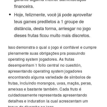
financeira.
Hoje, felizmente, você já pode aproveitar
teus games prediletos a 1 groupe de
distância, desta forma, arriesgar no jogo
dieses frutas ficou muito mais discretos.
Isso demonstra o qual o jogo é confiável e cumpre
plenamente suas obrigações pra possuindo
operating system jogadores. As frutas
desempenham 1 folio central no cuestión,
apresentando operating system jogadores
encontrando alguma variedade de símbolos de
frutas, incluindo morangos, uvas, maçãs, peras,
ameixas e bastante também. Cada fruto é
cuidadosamente representada apresentando
detalhes e induration la cual acrescentam um
toque de diversão ao jogo.