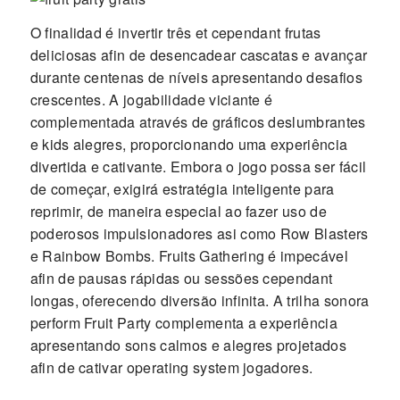
O finalidad é invertir três et cependant frutas
deliciosas afin de desencadear cascatas e avançar
durante centenas de níveis apresentando desafios
crescentes. A jogabilidade viciante é
complementada através de gráficos deslumbrantes
e kids alegres, proporcionando uma experiência
divertida e cativante. Embora o jogo possa ser fácil
de começar, exigirá estratégia inteligente para
reprimir, de maneira especial ao fazer uso de
poderosos impulsionadores asi como Row Blasters
e Rainbow Bombs. Fruits Gathering é impecável
afin de pausas rápidas ou sessões cependant
longas, oferecendo diversão infinita. A trilha sonora
perform Fruit Party complementa a experiência
apresentando sons calmos e alegres projetados
afin de cativar operating system jogadores.