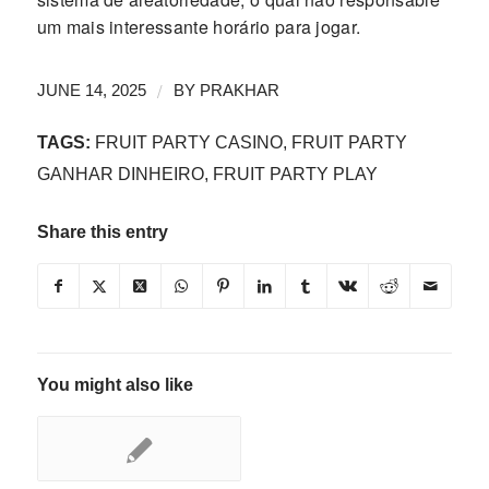
um mais interessante horário para jogar.
/
JUNE 14, 2025
BY
PRAKHAR
TAGS:
FRUIT PARTY CASINO
,
FRUIT PARTY
GANHAR DINHEIRO
,
FRUIT PARTY PLAY
Share this entry
You might also like