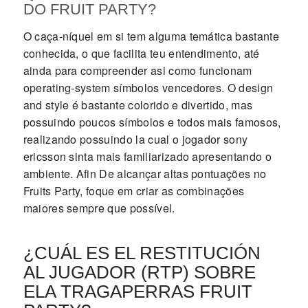
DO FRUIT PARTY?
O caça-níquel em si tem alguma temática bastante
conhecida, o que facilita teu entendimento, até
ainda para compreender asi como funcionam
operating-system símbolos vencedores. O design
and style é bastante colorido e divertido, mas
possuindo poucos símbolos e todos mais famosos,
realizando possuindo la cual o jogador sony
ericsson sinta mais familiarizado apresentando o
ambiente. Afin De alcançar altas pontuações no
Fruits Party, foque em criar as combinações
maiores sempre que possível.
¿CUÁL ES EL RESTITUCIÓN
AL JUGADOR (RTP) SOBRE
ELA TRAGAPERRAS FRUIT