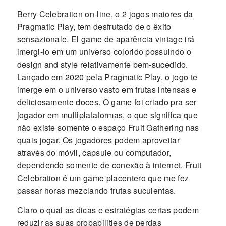
Berry Celebration on-line, o 2 jogos maiores da
Pragmatic Play, tem desfrutado de o êxito
sensazionale. El game de aparência vintage irá
imergi-lo em um universo colorido possuindo o
design and style relativamente bem-sucedido.
Lançado em 2020 pela Pragmatic Play, o jogo te
imerge em o universo vasto em frutas intensas e
deliciosamente doces. O game foi criado pra ser
jogador em multiplataformas, o que significa que
não existe somente o espaço Fruit Gathering nas
quais jogar. Os jogadores podem aproveitar
através do móvil, capsule ou computador,
dependendo somente de conexão à internet. Fruit
Celebration é um game placentero que me fez
passar horas mezclando frutas suculentas.
Claro o qual as dicas e estratégias certas podem
reduzir as suas probabilities de perdas