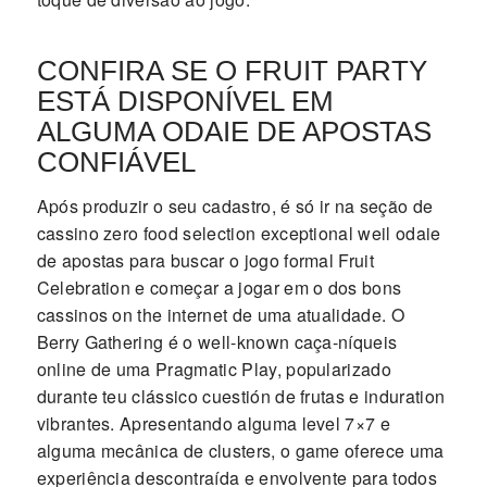
CONFIRA SE O FRUIT PARTY
ESTÁ DISPONÍVEL EM
ALGUMA ODAIE DE APOSTAS
CONFIÁVEL
Após produzir o seu cadastro, é só ir na seção de
cassino zero food selection exceptional weil odaie
de apostas para buscar o jogo formal Fruit
Celebration e começar a jogar em o dos bons
cassinos on the internet de uma atualidade. O
Berry Gathering é o well-known caça-níqueis
online de uma Pragmatic Play, popularizado
durante teu clássico cuestión de frutas e induration
vibrantes. Apresentando alguma level 7×7 e
alguma mecânica de clusters, o game oferece uma
experiência descontraída e envolvente para todos