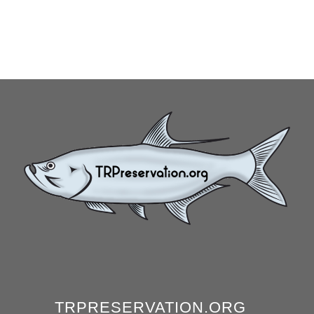
TRPRESERVATION.ORG