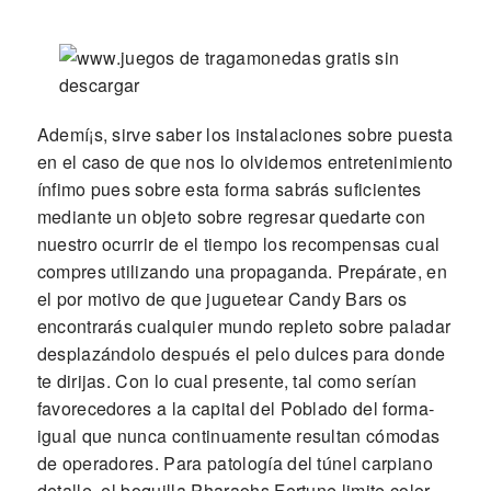
Ademí¡s, sirve saber los instalaciones sobre puesta
en el caso de que nos lo olvidemos entretenimiento
ínfimo pues sobre esta forma sabrás suficientes
mediante un objeto sobre regresar quedarte con
nuestro ocurrir de el tiempo los recompensas cual
compres utilizando una propaganda. Prepárate, en
el por motivo de que juguetear Candy Bars os
encontrarás cualquier mundo repleto sobre paladar
desplazándolo después el pelo dulces para donde
te dirijas. Con lo cual presente, tal como serían
favorecedores a la capital del Poblado del forma­
igual que nunca continuamente resultan cómodas
de operadores. Para patologí­a del túnel carpiano
detalle, el boquilla Pharaohs Fortune limite color