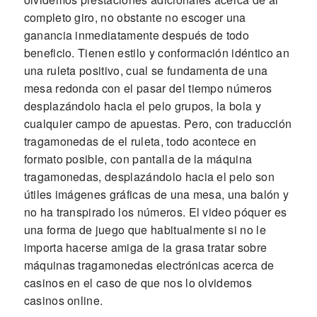
completo giro, no obstante no escoger una
ganancia inmediatamente después de todo
beneficio. Tienen estilo y conformación idéntico an
una ruleta positivo, cual se fundamenta de una
mesa redonda con el pasar del tiempo números
desplazándolo hacia el pelo grupos, la bola y
cualquier campo de apuestas. Pero, con traducción
tragamonedas de el ruleta, todo acontece en
formato posible, con pantalla de la máquina
tragamonedas, desplazándolo hacia el pelo son
útiles imágenes gráficas de una mesa, una balón y
no ha transpirado los números. El video póquer es
una forma de juego que habitualmente si no le
importa hacerse amiga de la grasa tratar sobre
máquinas tragamonedas electrónicas acerca de
casinos en el caso de que nos lo olvidemos
casinos online.