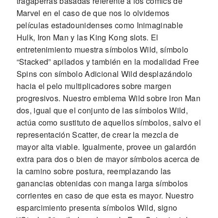
tragaperras basadas referente a los comics de
Marvel en el caso de que nos lo olvidemos
películas estadounidenses como Inimaginable
Hulk, Iron Man y las King Kong slots. El
entretenimiento muestra símbolos Wild, símbolo
“Stacked” apilados y también en la modalidad Free
Spins con símbolo Adicional Wild desplazándolo
hacia el pelo multiplicadores sobre margen
progresivos. Nuestro emblema Wild sobre Iron Man
dos, igual que el conjunto de las símbolos Wild,
actúa como sustituto de aquellos símbolos, salvo el
representación Scatter, de crear la mezcla de
mayor alta viable. Igualmente, provee un galardón
extra para dos o bien de mayor símbolos acerca de
la camino sobre postura, reemplazando las
ganancias obtenidas con manga larga símbolos
corrientes en caso de que esta es mayor. Nuestro
esparcimiento presenta símbolos Wild, signo