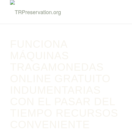
FUNCIONA
MÁQUINAS
TRAGAMONEDAS
ONLINE GRATUITO
INDUMENTARIAS
CON EL PASAR DEL
TIEMPO RECURSOS
CONVENIENTE