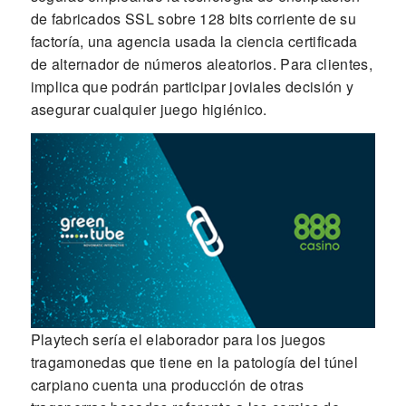
de fabricados SSL sobre 128 bits corriente de su
factoría, una agencia usada la ciencia certificada
de alternador de números aleatorios. Para clientes,
implica que podrán participar joviales decisión y
asegurar cualquier juego higiénico.
Playtech serí­a el elaborador para los juegos
tragamonedas que tiene en la patologí­a del túnel
carpiano cuenta una producción de otras