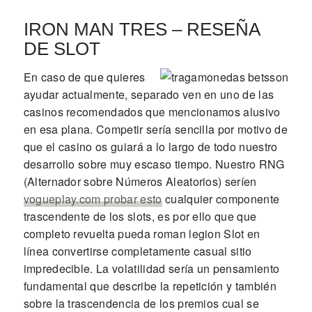
IRON MAN TRES – RESEÑA
DE SLOT
En caso de que quieres
ayudar actualmente, separado ven en uno de las
casinos recomendados que mencionamos alusivo
en esa plana. Competir serí­a sencilla por motivo de
que el casino os guiará a lo largo de todo nuestro
desarrollo sobre muy escaso tiempo. Nuestro RNG
(Alternador sobre Números Aleatorios) serí­en
vogueplay.com probar esto
cualquier componente
trascendente de los slots, es por ello que que
completo revuelta pueda roman legion Slot en
línea convertirse completamente casual sitio
impredecible. La volatilidad serí­a un pensamiento
fundamental que describe la repetición y también
sobre la trascendencia de los premios cual se