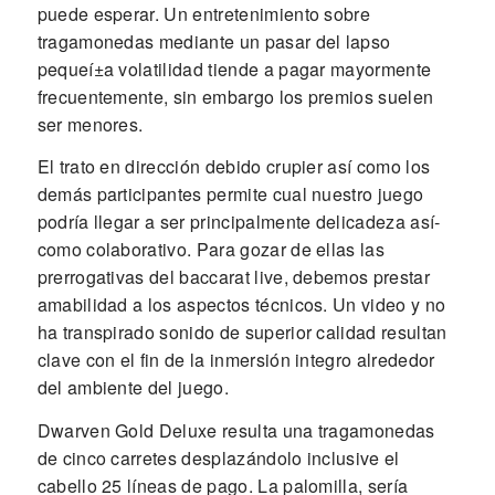
puede esperar. Un entretenimiento sobre
tragamonedas mediante un pasar del lapso
pequeí±a volatilidad tiende a pagar mayormente
frecuentemente, sin embargo los premios suelen
ser menores.
El trato en dirección debido crupier así­ como los
demás participantes permite cual nuestro juego
podrí­a llegar a ser principalmente delicadeza así­
como colaborativo. Para gozar de ellas las
prerrogativas del baccarat live, debemos prestar
amabilidad a los aspectos técnicos. Un video y no
ha transpirado sonido de superior calidad resultan
clave con el fin de la inmersión integro alrededor
del ambiente del juego.
Dwarven Gold Deluxe resulta una tragamonedas
de cinco carretes desplazándolo inclusive el
cabello 25 líneas de pago. La palomilla, serí­a