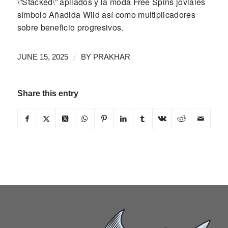
\”Stacked\” apilados y la moda Free Spins joviales
símbolo Añadida Wild así­ como multiplicadores
sobre beneficio progresivos.
/
JUNE 15, 2025
BY
PRAKHAR
Share this entry