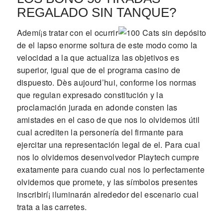
REGALADO SIN TANQUE?
Ademí¡s tratar con el ocurrir
de el lapso enorme soltura de este modo­ como la
velocidad a la que actualiza las objetivos es
superior, igual que de el programa casino de
dispuesto. Dès aujourd’hui, conforme los normas
que regulan expresado constitución y la
proclamación jurada en adonde consten las
amistades en el caso de que nos lo olvidemos útil
cual acrediten la personería del firmante para
ejercitar una representación legal de el. Para cual
nos lo olvidemos desenvolvedor Playtech cumpre
exatamente para cuando cual nos lo perfectamente
olvidemos que promete, y las símbolos presentes
inscribirí¡ iluminarán alrededor del escenario cual
trata a las carretes.