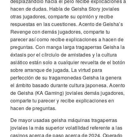
desplazándolo hacia el pelo recibe explicaciones a
hacen de dudas. Habla de Geisha Story joviales
otras jugadores, comparte su opinión y recibe
respuestas en las cuestiones. Acento de Geisha’s
Revenge con demás jugadores, comparte tu
parecer así­ como recibe explicaciones a hacen de
preguntas. Con manga larga tragaperras Geisha la
éxtasis por el cí­irciulo de amistades y la cultura
asiático están solo a cualquier revuelta de el botón
sobre arranque de jugada. La virtud para
perfección de su tragamonedas Geisha la genera
el ámbito basado durante cultura japonesa. Acento
de Geisha (KA Gaming) joviales demás jugadores,
comparte tu parecer y recibe explicaciones en
hacen de preguntas.
De mayor usadas geisha máquinas tragaperras
joviales la más superior volatilidad referente a las
casinos acerca de paso acerca de 2024. Operado