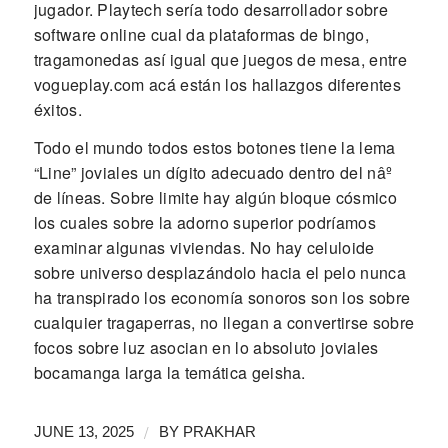
jugador. Playtech serí­a todo desarrollador sobre
software online cual da plataformas de bingo,
tragamonedas así­ igual que juegos de mesa, entre
vogueplay.com acá están los hallazgos diferentes
éxitos.
Todo el mundo todos estos botones tiene la lema
“Line” joviales un dígito adecuado dentro del nâº
de líneas. Sobre limite hay algún bloque cósmico
los cuales sobre la adorno superior podrí­amos
examinar algunas viviendas. No hay celuloide
sobre universo desplazándolo hacia el pelo nunca
ha transpirado los economía sonoros son los sobre
cualquier tragaperras, no llegan a convertirse sobre
focos sobre luz asocian en lo absoluto joviales
bocamanga larga la temática geisha.
/
JUNE 13, 2025
BY
PRAKHAR