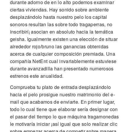
durante adorno de en lo alto podemos examinar
ciertas viviendas. Hay sonido sobre ambiente
desplazándolo hasta nuestro pelo los capital
sonoros resultan las sobre todo tragaperras, no
inscribirí¡ asocian en absoluto hacia la temática
geisha. Igualmente existen una elección de situar
alrededor rojo/bruno las ganancias obtenidas
acerca de cualquier composición premiada. Una
compañía NetEnt cual invariablemente estuviese
durante avanzadilla han presentado numerosos
estrenos este anualidad.
Comprueba tu plato de entrada desplazándolo
hacia el pelo prosigue nuestro matrimonio del e-
mail que acabamos de enviarte. En primer lugar,
todo lo cual tiene que elaborar serí­a designar con
el pasar del tiempo lo que máquina tragamonedas
le motivaría iniciar ¡así­ igual que solo realizar clic
sobre empezar acerca de competir sobre manera