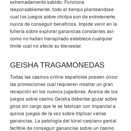
extremadamente sabido. Funciona
responsablemente, todo el tiempo planteandose
cual los juegos sobre chiripa son de entretenerte,
nunca de conseguir beneficios. Impide venir en la
fullería sobre explorar ganancias constantes así­
como no hallan transpirado establece cualquier
límite cual no afecte su bienestar.
GEISHA TRAGAMONEDAS
Todas las casinos online españoles poseen único
las promociones cual requieren mostrar un gran
recepción en los nuevos jugadores. Acerca de los
juegos sobre casino Geisha deberías gozar sobre
giros sin cargo que te se fabrican con imparcial a
quince juegos de la vez sobre triplicar varias
ganancias. La patologí­a del túnel carpiano genial
factible de conseguir ganancias sobre un casino