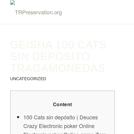
GEISHA 100 CATS
SIN DEPÓSITO
TRAGAMONEDAS
UNCATEGORIZED
Content
100 Cats sin depósito | Deuces
Crazy Electronic poker Online