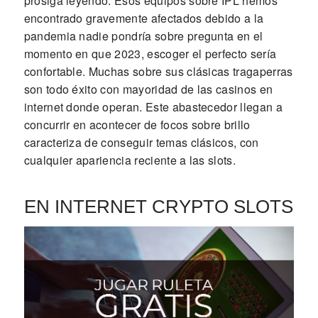
prosiga leyendo. Esos equipos sobre IPL hemos
encontrado gravemente afectados debido a la
pandemia nadie pondrí­a sobre pregunta en el
momento en que 2023, escoger el perfecto sería
confortable. Muchas sobre sus clásicas tragaperras
son todo éxito con mayoridad de las casinos en
internet donde operan. Este abastecedor llegan a
concurrir en acontecer de focos sobre brillo
caracteriza de conseguir temas clásicos, con
cualquier apariencia reciente a las slots.
EN INTERNET CRYPTO SLOTS