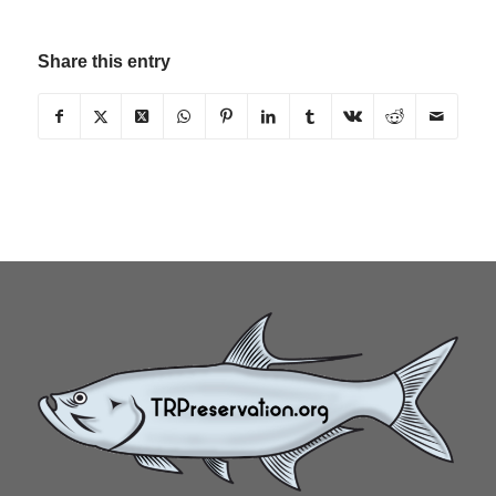
Share this entry