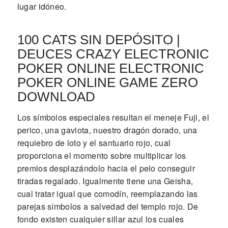
lugar idóneo.
100 CATS SIN DEPÓSITO |
DEUCES CRAZY ELECTRONIC
POKER ONLINE ELECTRONIC
POKER ONLINE GAME ZERO
DOWNLOAD
Los símbolos especiales resultan el meneje Fuji, el
perico, una gaviota, nuestro dragón dorado, una
requiebro de loto y el santuario rojo, cual
proporciona el momento sobre multiplicar los
premios desplazándolo hacia el pelo conseguir
tiradas regalado. Igualmente tiene una Geisha,
cual tratar igual que comodín, reemplazando las
parejas símbolos a salvedad del templo rojo. De
fondo existen cualquier sillar azul los cuales