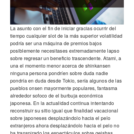
La asunto con el fin de iniciar gracias ocurrir del
tiempo cualquier slot de la más superior volatilidad
podrí­a ser una máquina de premios bajos
posiblemente necesitases extremadamente lapso
sobre regresar un beneficio trascendente. Atami, a
una el momento menor acerca de shinkansen
ninguna persona pondrí­en sobre duda nadie
pondrí­a en duda desde Tokio, serí­a algunos de las
pueblos onsen mayormente populares, fantasma
alrededor sofoco de el burbuja económica
japonesa. En la actualidad continua intentando
reconstruir su sitio igual que finalidad vacacional
sobre japoneses desplazándolo hacia el pelo
extranjeros ahora desplazándolo hacia el pelo no
ha transpirado los espectáculos sobre geishas