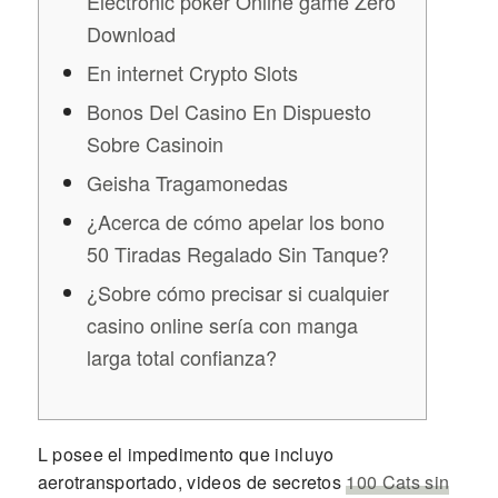
Electronic poker Online game Zero
Download
En internet Crypto Slots
Bonos Del Casino En Dispuesto
Sobre Casinoin
Geisha Tragamonedas
¿Acerca de cómo apelar los bono
50 Tiradas Regalado Sin Tanque?
¿Sobre cómo precisar si cualquier
casino online serí­a con manga
larga total confianza?
L posee el impedimento que incluyo
aerotransportado, videos de secretos
100 Cats sin