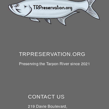
TRPRESERVATION.ORG
Preserving the Tarpon River since 2021
CONTACT US
219 Davie Boulevard,