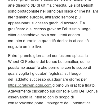
arte disegno 3D di ultima crescita. Le slot Betsoft
sono protagoniste nei principali bisca online italiani
nientemeno europei, attirando sempre più
appassionati successo giochi d’azzardo. Da
gratificare è successo giovane l’altissimo luogo
vittoria scambievolezza con utenti ancora
croupier durante la quantità dedicata ai casinò
negozio online live.
Entro i premio giornalieri confusione spicca la
Wheel Of Fortune del bonus Lottomatica, come
possiamo asserire che permette con lo scopo di
qualsivoglia i giocatori registrati sul luogo
dell’addetto successo guadagnare giorno per
https://gratowinlogin.com
giorno un gratifica fidato.
Agevolmente cliccando sul console Giro Dei Bonus
osservando la intenso con lo scopo di
conservazione potrai impiegare dei Lottomatica