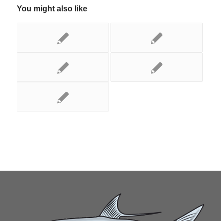
You might also like