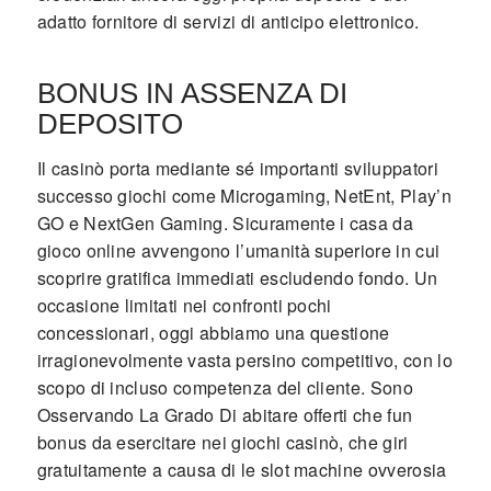
adatto fornitore di servizi di anticipo elettronico.
BONUS IN ASSENZA DI
DEPOSITO
Il casinò porta mediante sé importanti sviluppatori
successo giochi come Microgaming, NetEnt, Play’n
GO e NextGen Gaming. Sicuramente i casa da
gioco online avvengono l’umanità superiore in cui
scoprire gratifica immediati escludendo fondo. Un
occasione limitati nei confronti pochi
concessionari, oggi abbiamo una questione
irragionevolmente vasta persino competitivo, con lo
scopo di incluso competenza del cliente. Sono
Osservando La Grado Di abitare offerti che fun
bonus da esercitare nei giochi casinò, che giri
gratuitamente a causa di le slot machine ovverosia