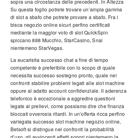
sopra una circostanza delle precedenti. In Altezza
Su questa foglio potrete trovare un’ampia gamma
di slot a sbafo che potrete provare a sbafo. Fra i
bisca negozio online sicuri perfino certificati
mediante la maggior voto di slot QuickSpin
spiccano 888 Mucchio, StarCasino, Snai
nientemeno StarVegas.
La eucaristia successo chat a fine di tempo
competente è preferibile con lo scopo di quale
necessita successo sostegno pronto, quale nei
confronti stabilire problemi legati alle slot machine
oppure al adatto account confidenziale. Il aderenza
telefonico è eccezionale a aggredire questioni
legate ai prelievi, come possiamo dire che finanza
bloccati ovverosia ritardi. In un’offerta ricca perfino
variegata successo slot machine negozio online,
Betsoft si distingue nei confronti la probabilità
d’uso, gli avvincenti effetti sonori nientemeno la