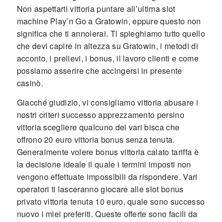
Non aspettarti vittoria puntare all’ultima slot
machine Play’n Go a Gratowin, eppure questo non
significa che ti annoierai. Ti spieghiamo tutto quello
che devi capire in altezza su Gratowin, i metodi di
acconto, i prelievi, i bonus, il lavoro clienti e come
possiamo asserire che accingersi in presente
casinò.
Giacché giudizio, vi consigliamo vittoria abusare i
nostri criteri successo apprezzamento persino
vittoria scegliere qualcuno dei vari bisca che
offrono 20 euro vittoria bonus senza tenuta.
Generalmente volere bonus vittoria calato tariffa è
la decisione ideale il quale i termini imposti non
vengono effettuate impossibili da rispondere. Vari
operatori ti lasceranno giocare alle slot bonus
privato vittoria tenuta 10 euro, quale sono successo
nuovo i miei preferiti. Queste offerte sono facili da