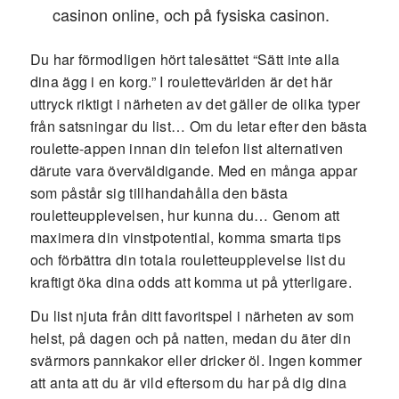
casinon online, och på fysiska casinon.
Du har förmodligen hört talesättet “Sätt inte alla
dina ägg i en korg.” I roulettevärlden är det här
uttryck riktigt i närheten av det gäller de olika typer
från satsningar du list… Om du letar efter den bästa
roulette-appen innan din telefon list alternativen
därute vara överväldigande. Med en många appar
som påstår sig tillhandahålla den bästa
rouletteupplevelsen, hur kunna du… Genom att
maximera din vinstpotential, komma smarta tips
och förbättra din totala rouletteupplevelse list du
kraftigt öka dina odds att komma ut på ytterligare.
Du list njuta från ditt favoritspel i närheten av som
helst, på dagen och på natten, medan du äter din
svärmors pannkakor eller dricker öl. Ingen kommer
att anta att du är vild eftersom du har på dig dina