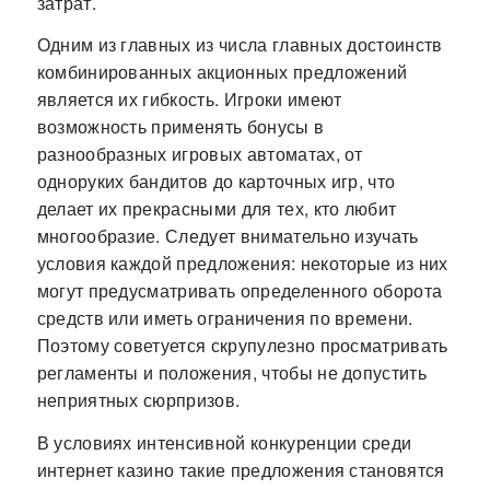
затрат.
Одним из главных из числа главных достоинств
комбинированных акционных предложений
является их гибкость. Игроки имеют
возможность применять бонусы в
разнообразных игровых автоматах, от
одноруких бандитов до карточных игр, что
делает их прекрасными для тех, кто любит
многообразие. Следует внимательно изучать
условия каждой предложения: некоторые из них
могут предусматривать определенного оборота
средств или иметь ограничения по времени.
Поэтому советуется скрупулезно просматривать
регламенты и положения, чтобы не допустить
неприятных сюрпризов.
В условиях интенсивной конкуренции среди
интернет казино такие предложения становятся