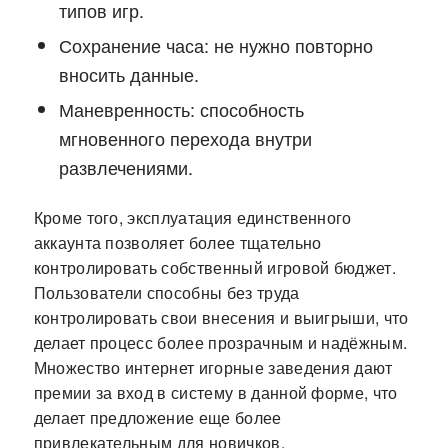
типов игр.
Сохранение часа: не нужно повторно
вносить данные.
Маневренность: способность
мгновенного перехода внутри
развлечениями.
Кроме того, эксплуатация единственного
аккаунта позволяет более тщательно
контролировать собственный игровой бюджет.
Пользователи способны без труда
контролировать свои внесения и выигрыши, что
делает процесс более прозрачным и надёжным.
Множество интернет игорные заведения дают
премии за вход в систему в данной форме, что
делает предложение еще более
привлекательным для новичков.