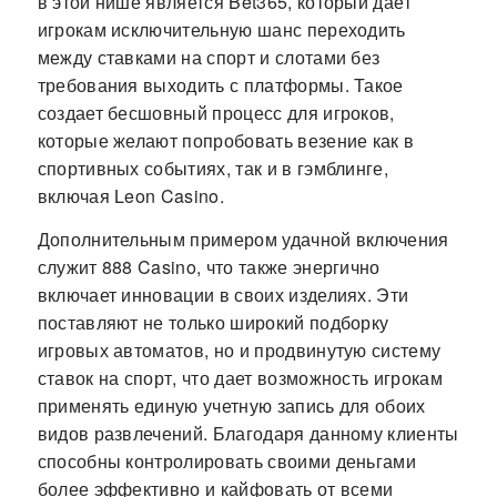
в этой нише является Bet365, который даёт
игрокам исключительную шанс переходить
между ставками на спорт и слотами без
требования выходить с платформы. Такое
создает бесшовный процесс для игроков,
которые желают попробовать везение как в
спортивных событиях, так и в гэмблинге,
включая Leon Casino.
Дополнительным примером удачной включения
служит 888 Casino, что также энергично
включает инновации в своих изделиях. Эти
поставляют не только широкий подборку
игровых автоматов, но и продвинутую систему
ставок на спорт, что дает возможность игрокам
применять единую учетную запись для обоих
видов развлечений. Благодаря данному клиенты
способны контролировать своими деньгами
более эффективно и кайфовать от всеми