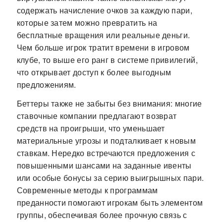
содержать начисление очков за каждую пари,
которые затем можно превратить на
бесплатные вращения или реальные деньги.
Чем больше игрок тратит времени в игровом
клубе, то выше его ранг в системе привилегий,
что открывает доступ к более выгодным
предложениям.
Беттеры также не забыты без внимания: многие
ставочные компании предлагают возврат
средств на проигрыши, что уменьшает
материальные угрозы и подталкивает к новым
ставкам. Нередко встречаются предложения с
повышенными шансами на заданные ивенты
или особые бонусы за серию выигрышных пари.
Современные методы к программам
преданности помогают игрокам быть элементом
группы, обеспечивая более прочную связь с