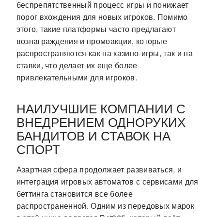
беспрепятственный процесс игры и понижает
порог вхождения для новых игроков. Помимо
этого, такие платформы часто предлагают
вознаграждения и промоакции, которые
распространяются как на казино-игры, так и на
ставки, что делает их еще более
привлекательными для игроков.
НАИЛУЧШИЕ КОМПАНИИ С
ВНЕДРЕНИЕМ ОДНОРУКИХ
БАНДИТОВ И СТАВОК НА
СПОРТ
Азартная сфера продолжает развиваться, и
интеграция игровых автоматов с сервисами для
беттинга становится все более
распространенной. Одним из передовых марок