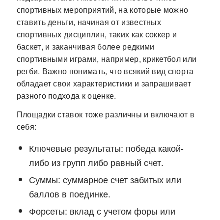
спортивных мероприятий, на которые можно
ставить деньги, начиная от известных
спортивных дисциплин, таких как соккер и
баскет, и заканчивая более редкими
спортивными играми, например, крикетбол или
регби. Важно понимать, что всякий вид спорта
обладает свои характеристики и запрашивает
разного подхода к оценке.
Площадки ставок тоже различны и включают в
себя:
Ключевые результаты: победа какой-
либо из групп либо равный счет.
Суммы: суммарное счет забитых или
баллов в поединке.
Форсеты: вклад с учетом форы или