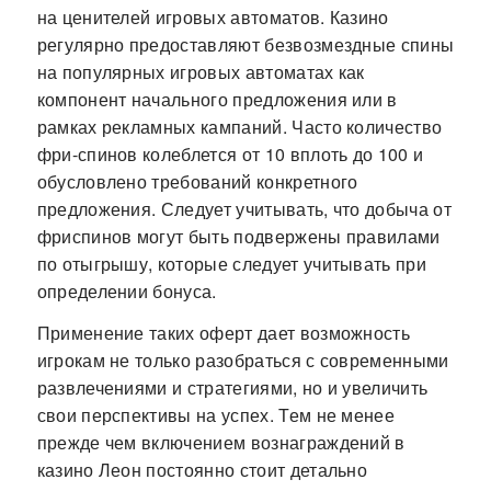
на ценителей игровых автоматов. Казино
регулярно предоставляют безвозмездные спины
на популярных игровых автоматах как
компонент начального предложения или в
рамках рекламных кампаний. Часто количество
фри-спинов колеблется от 10 вплоть до 100 и
обусловлено требований конкретного
предложения. Следует учитывать, что добыча от
фриспинов могут быть подвержены правилами
по отыгрышу, которые следует учитывать при
определении бонуса.
Применение таких оферт дает возможность
игрокам не только разобраться с современными
развлечениями и стратегиями, но и увеличить
свои перспективы на успех. Тем не менее
прежде чем включением вознаграждений в
казино Леон постоянно стоит детально