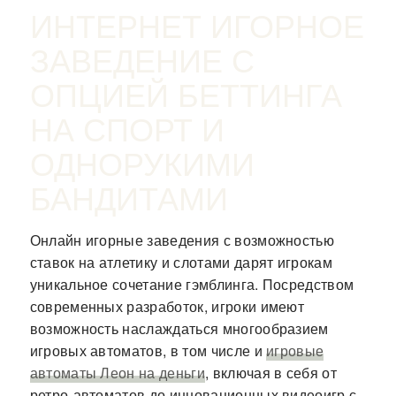
ИНТЕРНЕТ ИГОРНОЕ
ЗАВЕДЕНИЕ С
ОПЦИЕЙ БЕТТИНГА
НА СПОРТ И
ОДНОРУКИМИ
БАНДИТАМИ
Онлайн игорные заведения с возможностью
ставок на атлетику и слотами дарят игрокам
уникальное сочетание гэмблинга. Посредством
современных разработок, игроки имеют
возможность наслаждаться многообразием
игровых автоматов, в том числе и
игровые
автоматы Леон на деньги
, включая в себя от
ретро-автоматов до инновационных видеоигр с