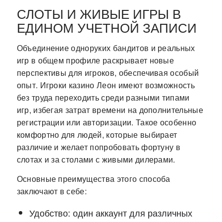
СЛОТЫ И ЖИВЫЕ ИГРЫ В
ЕДИНОМ УЧЕТНОЙ ЗАПИСИ
Объединение одноруких бандитов и реальных
игр в общем профиле раскрывает новые
перспективы для игроков, обеспечивая особый
опыт. Игроки казино Леон имеют возможность
без труда переходить среди разными типами
игр, избегая затрат времени на дополнительные
регистрации или авторизации. Такое особенно
комфортно для людей, которые выбирает
различие и желает попробовать фортуну в
слотах и за столами с живыми дилерами.
Основные преимущества этого способа
заключают в себе:
Удобство: один аккаунт для различных