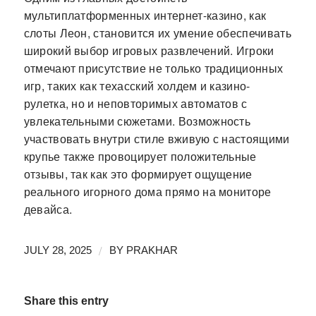
мультиплатформенных интернет-казино, как
слоты Леон, становится их умение обеспечивать
широкий выбор игровых развлечений. Игроки
отмечают присутствие не только традиционных
игр, таких как техасский холдем и казино-
рулетка, но и неповторимых автоматов с
увлекательными сюжетами. Возможность
участвовать внутри стиле вживую с настоящими
крупье также провоцирует положительные
отзывы, так как это формирует ощущение
реального игорного дома прямо на мониторе
девайса.
/
JULY 28, 2025
BY
PRAKHAR
Share this entry