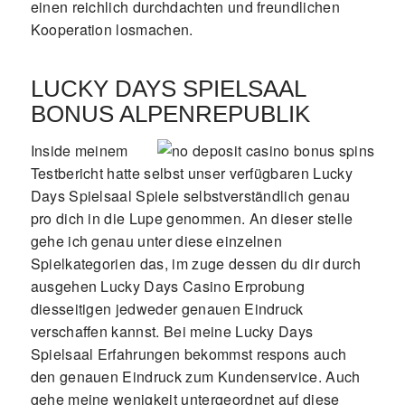
einen reichlich durchdachten und freundlichen
Kooperation losmachen.
LUCKY DAYS SPIELSAAL
BONUS ALPENREPUBLIK
Inside meinem
Testbericht hatte selbst unser verfügbaren Lucky
Days Spielsaal Spiele selbstverständlich genau
pro dich in die Lupe genommen. An dieser stelle
gehe ich genau unter diese einzelnen
Spielkategorien das, im zuge dessen du dir durch
ausgehen Lucky Days Casino Erprobung
diesseitigen jedweder genauen Eindruck
verschaffen kannst. Bei meine Lucky Days
Spielsaal Erfahrungen bekommst respons auch
den genauen Eindruck zum Kundenservice. Auch
gehe meine wenigkeit untergeordnet auf diese