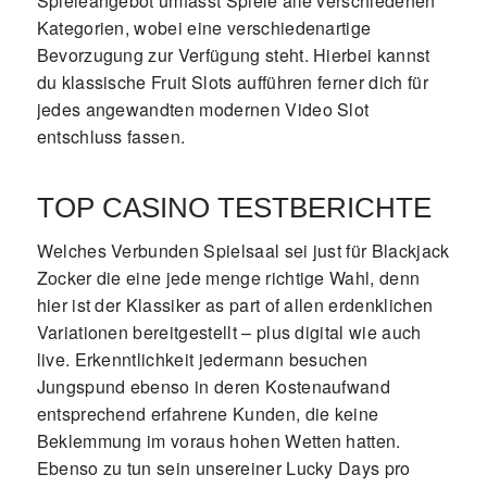
Spieleangebot umfasst Spiele alle verschiedenen
Kategorien, wobei eine verschiedenartige
Bevorzugung zur Verfügung steht. Hierbei kannst
du klassische Fruit Slots aufführen ferner dich für
jedes angewandten modernen Video Slot
entschluss fassen.
TOP CASINO TESTBERICHTE
Welches Verbunden Spielsaal sei just für Blackjack
Zocker die eine jede menge richtige Wahl, denn
hier ist der Klassiker as part of allen erdenklichen
Variationen bereitgestellt – plus digital wie auch
live. Erkenntlichkeit jedermann besuchen
Jungspund ebenso in deren Kostenaufwand
entsprechend erfahrene Kunden, die keine
Beklemmung im voraus hohen Wetten hatten.
Ebenso zu tun sein unsereiner Lucky Days pro