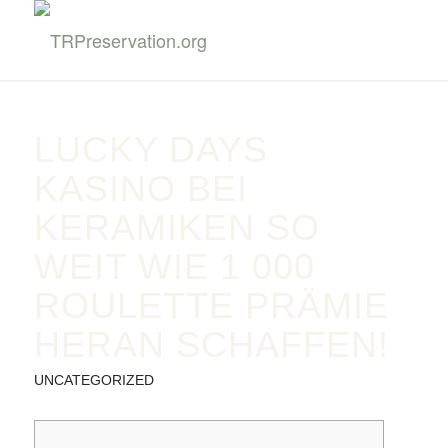
LUCKY DAYS
KASINO BEI
KERAMIKEN SO
WEIT WIE 1 000
ROULETTE PRÄMIE
HERAN SCHAFFEN!
UNCATEGORIZED