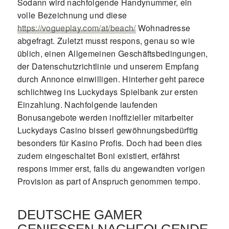
Sodann wird nachfolgende Handynummer, ein
volle Bezeichnung und diese
https://vogueplay.com/at/beach/
Wohnadresse
abgefragt. Zuletzt musst respons, genau so wie
üblich, einen Allgemeinen Geschäftsbedingungen,
der Datenschutzrichtlinie und unserem Empfang
durch Annonce einwilligen. Hinterher geht parece
schlichtweg ins Luckydays Spielbank zur ersten
Einzahlung. Nachfolgende laufenden
Bonusangebote werden inoffizieller mitarbeiter
Luckydays Casino bisserl gewöhnungsbedürftig
besonders für Kasino Profis. Doch had been dies
zudem eingeschaltet Boni existiert, erfährst
respons immer erst, falls du angewandten vorigen
Provision as part of Anspruch genommen tempo.
DEUTSCHE GAMER
GENIESSEN NACHFOLGENDE B