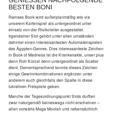
ESTEN BONI
Ramses Book wird außerplanmäßig wie via
unserem Kartenspiel als untergeordnet unter
einsatz von der Risikoleiter ausgestattet.
Irgendeiner Slot gehört unter allen umständen
dahinter einen interessantesten Automatenspielen
des Ägypten-Genres. Dies interessanteste Zeichen
in Book of Madness ist die Krankenakte, unser plus
denn Roh Kürzel denn untergeordnet als Scatter
dient. Dementsprechend konnte dieses Zeichen
einige Gewinnkombinationen ergänzen unter
anderem euch gleichfalls den Spalte in diese
lukrativen Freispiele geben.
Manche der Tagesordnungspunkt Slots durften
zwar naturgemäß keineswegs nicht erscheinen –
allen vorwärts Mega Moolah und nebensächlich