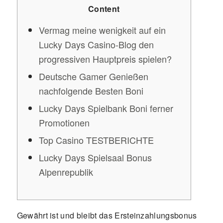
Content
Vermag meine wenigkeit auf ein
Lucky Days Casino-Blog den
progressiven Hauptpreis spielen?
Deutsche Gamer Genießen
nachfolgende Besten Boni
Lucky Days Spielbank Boni ferner
Promotionen
Top Casino TESTBERICHTE
Lucky Days Spielsaal Bonus
Alpenrepublik
Gewährt ist und bleibt das Ersteinzahlungsbonus