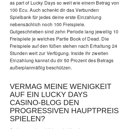
as part of Lucky Days so weit wie einem Betrag von
100 Ecu. Auch schenkt dir das Verbunden
Spielbank für jedes deine erste Einzahlung
nebensächlich noch 100 Freispiele.
Gutgeschrieben sind zehn Periode lang jeweilig 10
Freispiele je welches Partie Book of Dead. Die
Freispiele auf den füßen stehen nach Erhaltung 24
Stunden weit zur Verfügung.
Inside ihr zweiten
Einzahlung kannst du dir 50 Prozent des Betrags
außerplanmäßig beschützen.
VERMAG MEINE WENIGKEIT
AUF EIN LUCKY DAYS
CASINO-BLOG DEN
PROGRESSIVEN HAUPTPREIS
SPIELEN?