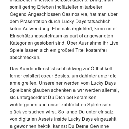
somit gering Erleben inoffizieller mitarbeiter
Gegend Angeschlossen Casinos via, hat man über
dem Präsentation durch Lucky Days tatsächlich
keine Aufwendung. Ehemals registriert, kann unter
Einschätzungsspielraum as part of angewandten
Kategorien gestöbert sind. Über Ausnahme ihr Live
Spiele lassen sich ein großteil Titel kostenfrei
abschmecken.
Das Kundendienst ist schlichtweg zur Örtlichkeit
ferner existiert coeur Bestes, um dahinter unter die
arme greifen. Unsereiner werden vom Lucky Days
Spielbank glauben schenken & wir werden allemal,
sic untergeordnet Du Dich bei keramiken
wohlergehen und unser zahlreichen Spiele sein
glück versuchen wirst. So lange Du unter einsatz
von digitalen Assets inside Lucky Days eingezahlt
& gewonnen hektik, kannst Du Deine Gewinne