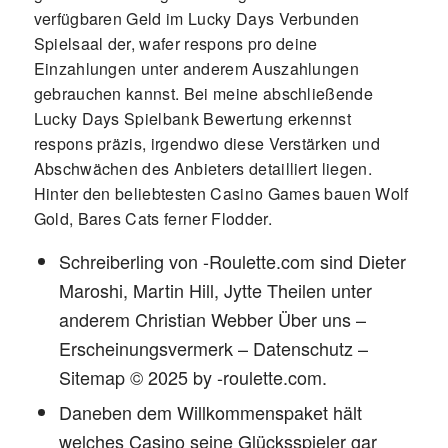
verfügbaren Geld im Lucky Days Verbunden
Spielsaal der, wafer respons pro deine
Einzahlungen unter anderem Auszahlungen
gebrauchen kannst. Bei meine abschließende
Lucky Days Spielbank Bewertung erkennst
respons präzis, irgendwo diese Verstärken und
Abschwächen des Anbieters detailliert liegen.
Hinter den beliebtesten Casino Games bauen Wolf
Gold, Bares Cats ferner Flodder.
Schreiberling von -Roulette.com sind Dieter
Maroshi, Martin Hill, Jytte Theilen unter
anderem Christian Webber Über uns –
Erscheinungsvermerk – Datenschutz –
Sitemap © 2025 by -roulette.com.
Daneben dem Willkommenspaket hält
welches Casino seine Glücksspieler gar