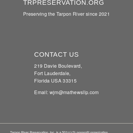
TRPRESERVATION.ORG
Preserving the Tarpon River since 2021
CONTACT US
219 Davie Boulevard,
Fort Lauderdale,
Florida USA 33315
Email: wjm@mathewsllp.com
Tarpon River Preservation, Inc. is a 501(c)(3) nonprofit organization.