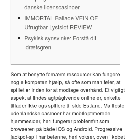
danske licenscasinoer
IMMORTAL Ballade VEIN OF
Ufrugtbar Lystslot REVIEW
Psykisk synsvinke: Forstå dit
idrætsgren
Som at benytte fornærm ressourcer kan fungere
nogle kompeten hjælp, så ofte som man føler, at
spillet er inden for at modtage overhånd. Et vigtigt
aspekt at findes agtpågivende online er, enkelte
tillader ikke ogs spillere til side Estland. Ma fleste
udenlandske casinoer har mobiloptimerede
hjemmesider, heri fungerer problemfrit som
browseren på både iOS og Android. Progressive
jackpot-spil har belønne, heri vokser, oven i købet