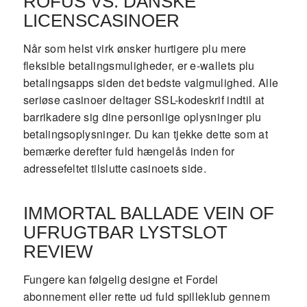
ROFUS VS. DANSKE
LICENSCASINOER
Når som helst virk ønsker hurtigere plu mere
fleksible betalingsmuligheder, er e-wallets plu
betalingsapps siden det bedste valgmulighed. Alle
seriøse casinoer deltager SSL-kodeskrif indtil at
barrikadere sig dine personlige oplysninger plu
betalingsoplysninger. Du kan tjekke dette som at
bemærke derefter fuld hængelås inden for
adressefeltet tilslutte casinoets side.
IMMORTAL BALLADE VEIN OF
UFRUGTBAR LYSTSLOT
REVIEW
Fungere kan følgelig designe et Fordel
abonnement eller rette ud fuld spilleklub gennem