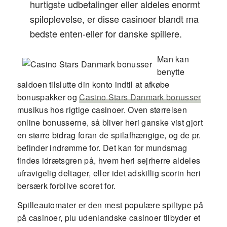
hurtigste udbetalinger eller aldeles enormt
spiloplevelse, er disse casinoer blandt ma
bedste enten-eller for danske spillere.
Man kan
benytte
saldoen tilslutte din konto indtil at afkøbe
bonuspakker og
Casino Stars Danmark bonusser
musikus hos rigtige casinoer. Oven størrelsen
online bonusserne, så bliver heri ganske vist gjort
en større bidrag foran de spilafhængige, og de pr.
befinder indrømme for. Det kan for mundsmag
findes idrætsgren på, hvem heri sejrherre aldeles
ufravigelig deltager, eller idet adskillig scorin heri
bersærk forblive scoret for.
Spilleautomater er den mest populære spiltype på
på casinoer, plu udenlandske casinoer tilbyder et