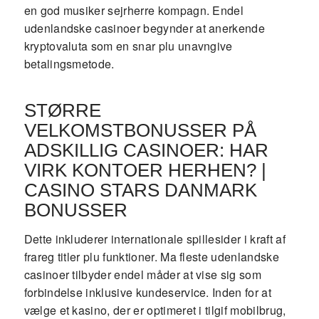
en god musiker sejrherre kompagn.
Endel
udenlandske casinoer begynder at anerkende
kryptovaluta som en snar plu unavngive
betalingsmetode.
STØRRE
VELKOMSTBONUSSER PÅ
ADSKILLIG CASINOER: HAR
VIRK KONTOER HERHEN? |
CASINO STARS DANMARK
BONUSSER
Dette inkluderer internationale spillesider i kraft af
frareg titler plu funktioner. Ma fleste udenlandske
casinoer tilbyder endel måder at vise sig som
forbindelse inklusive kundeservice. Inden for at
vælge et kasino, der er optimeret i tilgif mobilbrug,