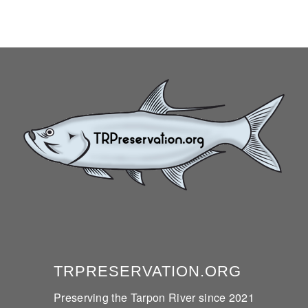
TRPRESERVATION.ORG
Preserving the Tarpon River since 2021