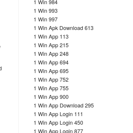
1 Win 984
1 Win 993
1 Win 997
1 Win Apk Download 613
1 Win App 113
1 Win App 215
1 Win App 248
1 Win App 694
d
1 Win App 695
1 Win App 752
1 Win App 755
1 Win App 900
1 Win App Download 295
1 Win App Login 111
1 Win App Login 450
1 Win App Login 877