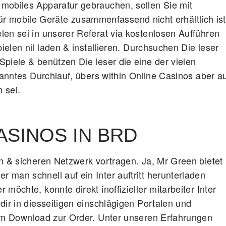
 mobiles Apparatur gebrauchen, sollen Sie mit
r für mobile Geräte zusammenfassend nicht erhältlich ist
len sei in unserer Referat via kostenlosen Aufführen
pielen nil laden & installieren. Durchsuchen Die leser
piele & benützen Die leser die eine der vielen
ekanntes Durchlauf, übers within Online Casinos aber a
 sei.
ASINOS IN BRD
en & sicheren Netzwerk vortragen. Ja, Mr Green bietet
 man schnell auf ein Inter auftritt herunterladen
möchte, konnte direkt inoffizieller mitarbeiter Inter
dir in diesseitigen einschlägigen Portalen und
zum Download zur Order. Unter unseren Erfahrungen