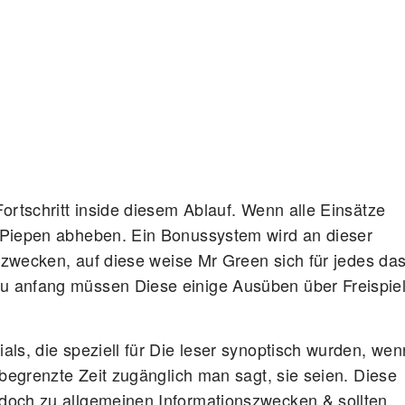
ortschritt inside diesem Ablauf. Wenn alle Einsätze
 Piepen abheben. Ein Bonussystem wird an dieser
bezwecken, auf diese weise Mr Green sich für jedes da
u anfang müssen Diese einige Ausüben über Freispie
ls, die speziell für Die leser synoptisch wurden, wen
 begrenzte Zeit zugänglich man sagt, sie seien. Diese
doch zu allgemeinen Informationszwecken & sollten