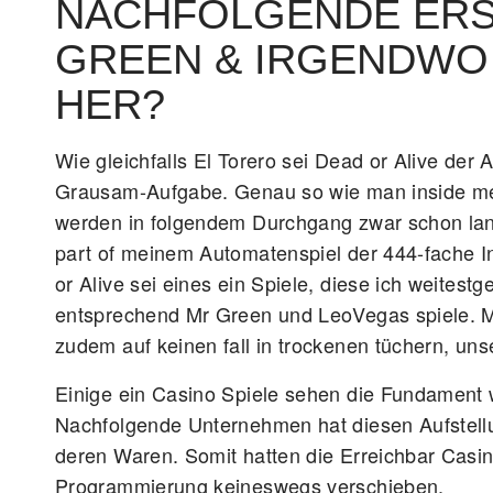
NACHFOLGENDE ERS
GREEN & IRGENDWO
HER?
Wie gleichfalls El Torero sei Dead or Alive der 
Grausam-Aufgabe. Genau so wie man inside me
werden in folgendem Durchgang zwar schon lan
part of meinem Automatenspiel der 444-fache
or Alive sei eines ein Spiele, diese ich weite
entsprechend Mr Green und LeoVegas spiele. Me
zudem auf keinen fall in trockenen tüchern, uns
Einige ein Casino Spiele sehen die Fundament w
Nachfolgende Unternehmen hat diesen Aufstellun
deren Waren. Somit hatten die Erreichbar Casino
Programmierung keineswegs verschieben.