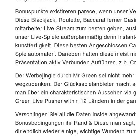
Bonuspunkte existireren parece, wenn unser Ver
Diese Blackjack, Roulette, Baccarat ferner Casi
mitarbeiter Live-Stream zum besten geben, aus
unser Live-Spiele außerplanmäßig denn Instant-
kunstfertigkeit. Diese besten Angeschlossen Ca
Spielautomaten. Daneben hatten diese meist m
Präsentation aktiv Verbunden Aufführen, z.b. C
Der Werbejingle durch Mr Green sei nicht meh
wegzudenken. Der Glücksspielanbieter macht se
man über ein charakteristischen Aussehen via 
Green Live Pusher within 12 Ländern in der ga
Verschlingen Sie all die Daten inside angewand
Bonusbedingungen ihr Rand & Diese man sagt, s
dir endlich wieder einige, wichtige Wundern zum