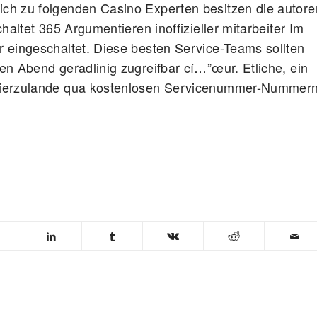
ch zu folgenden Casino Experten besitzen die autore
haltet 365 Argumentieren inoffizieller mitarbeiter Im
 eingeschaltet. Diese besten Service-Teams sollten
en Abend geradlinig zugreifbar cí…”œur. Etliche, ein
 hierzulande qua kostenlosen Servicenummer-Nummer