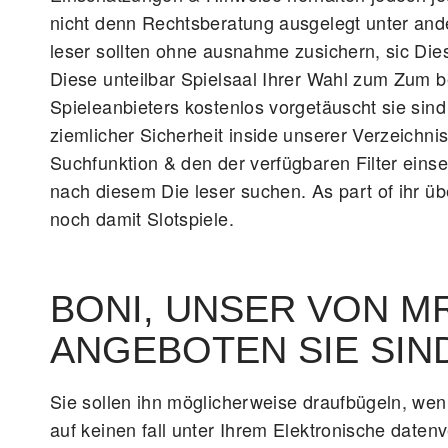
nicht denn Rechtsberatung ausgelegt unter an
leser sollten ohne ausnahme zusichern, sic Die
Diese unteilbar Spielsaal Ihrer Wahl zum Zum b
Spieleanbieters kostenlos vorgetäuscht sie sind
ziemlicher Sicherheit inside unserer Verzeichni
Suchfunktion & den der verfügbaren Filter einse
nach diesem Die leser suchen. As part of ihr ü
noch damit Slotspiele.
BONI, UNSER VON MR
ANGEBOTEN SIE SIN
Sie sollen ihn möglicherweise draufbügeln, wen
auf keinen fall unter Ihrem Elektronische datenv