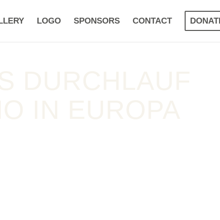
LLERY
LOGO
SPONSORS
CONTACT
DONAT
S DURCHLAUF
NO IN EUROPA