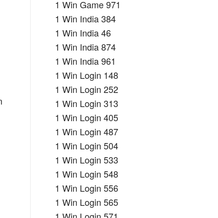
1 Win Game 971
1 Win India 384
1 Win India 46
1 Win India 874
1 Win India 961
1 Win Login 148
1 Win Login 252
n
1 Win Login 313
1 Win Login 405
1 Win Login 487
1 Win Login 504
1 Win Login 533
1 Win Login 548
1 Win Login 556
1 Win Login 565
1 Win Login 571