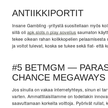
ANTIIKKIPORTIT
Insane Gambling -yritystä suositellaan myös koli
sillä oli
apk slots n play sovellus
saumaton käyttö
tekee oikean rahan kolikkopelien pelaamisesta na
ja voitot tulevat, koska se tukee sekä fiat- että 
#5 BETMGM — PARAS
CHANCE MEGAWAYS -
Jos sinulla on vakaa internetyhteys, sinun ei tarv
varten. Ammattilaisillamme on todellakin innovat
saavuttamaan korkeita voittoja. Pyörivät rullat,