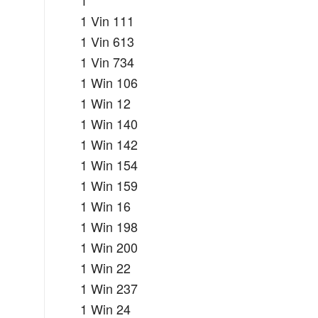
1
1 Vin 111
1 Vin 613
1 Vin 734
1 Win 106
1 Win 12
1 Win 140
1 Win 142
1 Win 154
1 Win 159
1 Win 16
1 Win 198
1 Win 200
1 Win 22
1 Win 237
1 Win 24