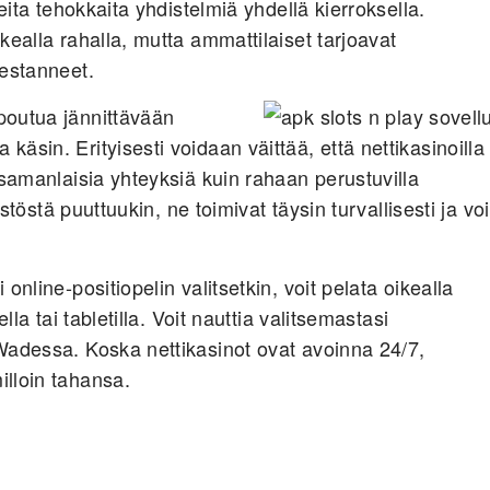
eita tehokkaita yhdistelmiä yhdellä kierroksella.
kealla rahalla, mutta ammattilaiset tarjoavat
testanneet.
poutua jännittävään
äsin. Erityisesti voidaan väittää, että nettikasinoilla
 samanlaisia yhteyksiä kuin rahaan perustuvilla
istöstä puuttuukin, ne toimivat täysin turvallisesti ja voi
online-positiopelin valitsetkin, voit pelata oikealla
lla tai tabletilla. Voit nauttia valitsemastasi
Wadessa. Koska nettikasinot ovat avoinna 24/7,
illoin tahansa.