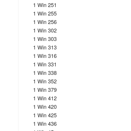
1 Win 251
1 Win 255
1 Win 256
1 Win 302
1 Win 303
1 Win 313
1 Win 316
1 Win 331
1 Win 338
1 Win 352
1 Win 379
1 Win 412
1 Win 420
1 Win 425
1 Win 436