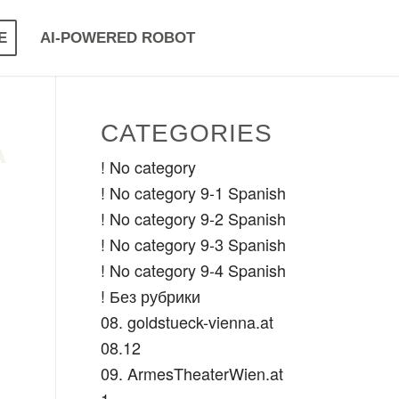
E
AI-POWERED ROBOT
Ä
CATEGORIES
! No category
! No category 9-1 Spanish
! No category 9-2 Spanish
! No category 9-3 Spanish
! No category 9-4 Spanish
! Без рубрики
08. goldstueck-vienna.at
08.12
09. ArmesTheaterWien.at