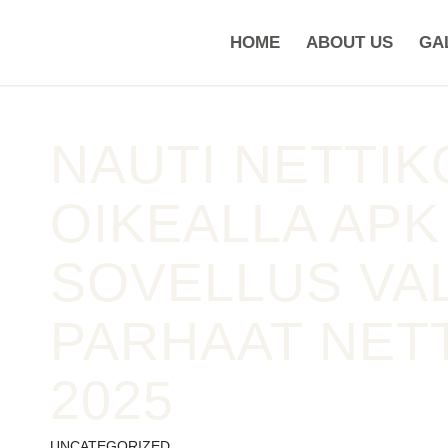
HOME
ABOUT US
GA
NAUTI NETTIK
OIKEALLA APK
SOVELLUS VA
PARHAAT NETT
2025
UNCATEGORIZED