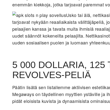
enemmän kiekkoja, jotka tarjoavat paremmat voi
Usko tai älä, nettikas
tarjoavat nykyään reaaliaikaista välittäjäpeliä, j
pelaajien kanssa ja tavata muita ihmisiä reaaliaja
uudet säännöt kokeneilta pelaajilta. Nettikasin
uuden sosiaalisen puolen ja luomaan yhteenkuul
5 000 DOLLARIA, 125
REVOLVES-PELIÄ
Päätin lisätä sen listallemme aktiivisen estetiik
Megaways on täydellinen myyttien ystäville ja ihm
pidät eloisista kuvista ja dynaamisista ominaisu