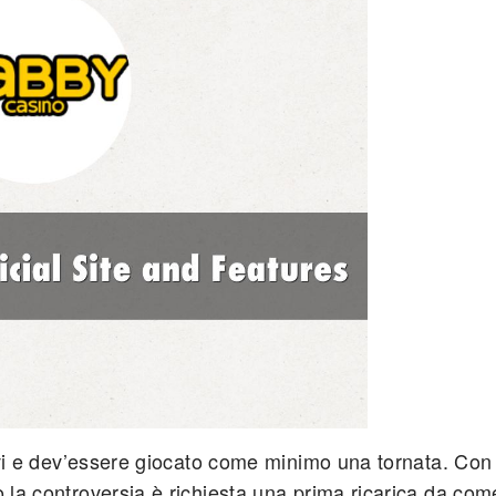
sivi e dev’essere giocato come minimo una tornata. Con
 la controversia è richiesta una prima ricarica da com