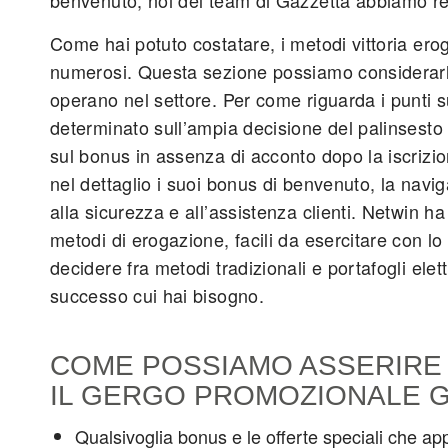
Come hai potuto costatare, i metodi vittoria ero
numerosi. Questa sezione possiamo considerarla
operano nel settore. Per come riguarda i punti 
determinato sull’ampia decisione del palinsesto 
sul bonus in assenza di acconto dopo la iscriz
nel dettaglio i suoi bonus di benvenuto, la naviga
alla sicurezza e all’assistenza clienti. Netwin ha
metodi di erogazione, facili da esercitare con lo
decidere fra metodi tradizionali e portafogli elett
successo cui hai bisogno.
COME POSSIAMO ASSERIRE
IL GERGO PROMOZIONALE 
Qualsivoglia bonus e le offerte speciali che ap