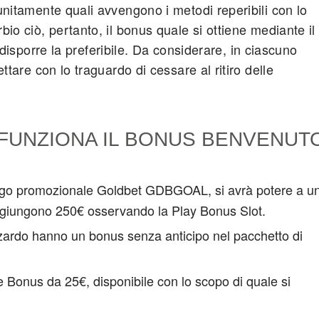
 unitamente quali avvengono i metodi reperibili con lo
bio ciò, pertanto, il bonus quale si ottiene mediante il
orre la preferibile. Da considerare, in ciascuno
ettare con lo traguardo di cessare al ritiro delle
FUNZIONA IL BONUS BENVENUT
ergo promozionale Goldbet GDBGOAL, si avrà potere a u
iungono 250€ osservando la Play Bonus Slot.
zardo hanno un bonus senza anticipo nel pacchetto di
Bonus da 25€, disponibile con lo scopo di quale si