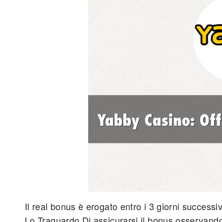
Il real bonus è erogato entro i 3 giorni succes
Lo Traguardo Di assicurarsi il bonus osservando