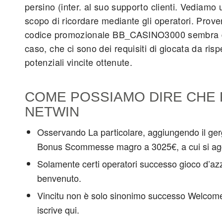
persino (inter. al suo supporto clienti. Vediamo
scopo di ricordare mediante gli operatori. Prover
codice promozionale BB_CASINO3000 sembra disp
caso, che ci sono dei requisiti di giocata da risp
potenziali vincite ottenute.
COME POSSIAMO DIRE CHE 
NETWIN
Osservando La particolare, aggiungendo il g
Bonus Scommesse magro a 3025€, a cui si agg
Solamente certi operatori successo gioco d’az
benvenuto.
Vincitu non è solo sinonimo successo Welcome 
iscrive qui.