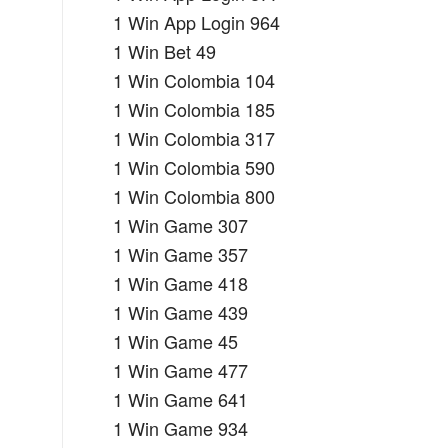
1 Win App Login 964
1 Win Bet 49
1 Win Colombia 104
1 Win Colombia 185
1 Win Colombia 317
1 Win Colombia 590
1 Win Colombia 800
1 Win Game 307
1 Win Game 357
1 Win Game 418
1 Win Game 439
1 Win Game 45
1 Win Game 477
1 Win Game 641
1 Win Game 934