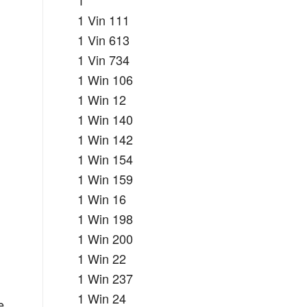
1
1 Vin 111
1 Vin 613
1 Vin 734
1 Win 106
1 Win 12
1 Win 140
1 Win 142
1 Win 154
1 Win 159
1 Win 16
1 Win 198
1 Win 200
1 Win 22
1 Win 237
1 Win 24
e