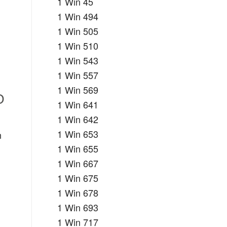
1 Win 45
1 Win 494
1 Win 505
1 Win 510
1 Win 543
1 Win 557
1 Win 569
O
1 Win 641
1 Win 642
1 Win 653
n
1 Win 655
1 Win 667
1 Win 675
1 Win 678
1 Win 693
1 Win 717