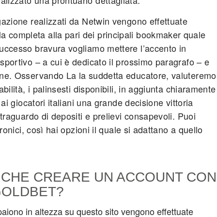
gazione realizzati da Netwin vengono effettuate
 completa alla pari dei principali bookmaker quale
successo bravura vogliamo mettere l’accento in
sportivo – a cui è dedicato il prossimo paragrafo – e
ione. Osservando La la suddetta educatore, valuteremo
bilità, i palinsesti disponibili, in aggiunta chiaramente
 ai giocatori italiani una grande decisione vittoria
 traguardo di depositi e prelievi consapevoli. Puoi
ronici, così hai opzioni il quale si adattano a quello
 CHE CREARE UN ACCOUNT CON
GOLDBET?
paiono in altezza su questo sito vengono effettuate