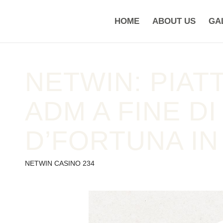
HOME
ABOUT US
GA
NETWIN: PIAT
ADM A FINE DI
D’FORTUNA IN 
NETWIN CASINO 234