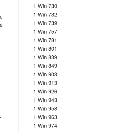
1 Win 730
1 Win 732
n,
1 Win 739
he
1 Win 757
1 Win 781
1 Win 801
1 Win 839
1 Win 849
1 Win 903
1 Win 913
1 Win 926
1 Win 943
1 Win 958
.
1 Win 963
1 Win 974