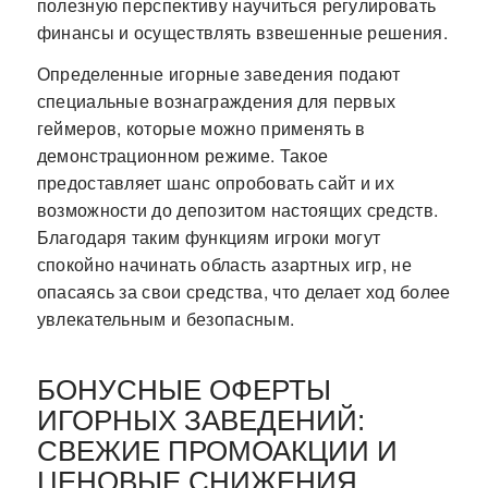
полезную перспективу научиться регулировать
финансы и осуществлять взвешенные решения.
Определенные игорные заведения подают
специальные вознаграждения для первых
геймеров, которые можно применять в
демонстрационном режиме. Такое
предоставляет шанс опробовать сайт и их
возможности до депозитом настоящих средств.
Благодаря таким функциям игроки могут
спокойно начинать область азартных игр, не
опасаясь за свои средства, что делает ход более
увлекательным и безопасным.
БОНУСНЫЕ ОФЕРТЫ
ИГОРНЫХ ЗАВЕДЕНИЙ:
СВЕЖИЕ ПРОМОАКЦИИ И
ЦЕНОВЫЕ СНИЖЕНИЯ