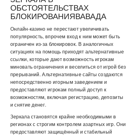
ОБСТОЯТЕЛЬСТВАХ
БЛОКИРОВАНИЯВАВАДА
Онлайн-казино не перестают увеличивать
популярность, впрочем вход к ним может быть
ограничен из-за блокировок. В аналогичных
ситуациях на помощь приходят альтернативные
ссылки, которые дают возможность игрокам
миновать ограничения и веселиться от игрой без
прерываний. Альтернативные сайты создаются
непосредственно игорным заведением и
предоставляют игрокам полный доступ к
возможностям, включая регистрацию, депозиты
и снятие денег.
Зеркала становятся крайне необходимыми в
регионах с строгим контролем азартных игр. Они
предоставляют защищённый и стабильный