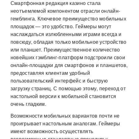
Смартфонная редакция казино стала
неотъемлемой компонентом отрасли онлайн-
гемблинга. Ключевое преимущество мобильных
площадок — это удобство. Геймеры могут
наслаждаться излюбленными играми всегда и
повсюду, обладая только мобильное устройство
или планшет. Преимущественное количество
новейших гэмблинг-платформ подстроили свои
онлайн-площадки для смартфонов и планшетов,
предоставляя клиентам удобный
пользовательский интерфейс и быструю
загрузку страниц. С помощью этому, переход от
настольной версии к мобильной становится
очень гладким.
Возможности мобильных вариантов почти не
проигрывает настольным аналогам. Геймеры
имеют возможность осуществлять
всевозможные стандартные процедуры: