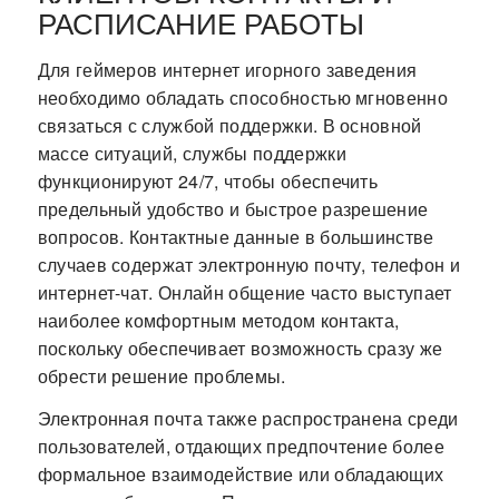
РАСПИСАНИЕ РАБОТЫ
Для геймеров интернет игорного заведения
необходимо обладать способностью мгновенно
связаться с службой поддержки. В основной
массе ситуаций, службы поддержки
функционируют 24/7, чтобы обеспечить
предельный удобство и быстрое разрешение
вопросов. Контактные данные в большинстве
случаев содержат электронную почту, телефон и
интернет-чат. Онлайн общение часто выступает
наиболее комфортным методом контакта,
поскольку обеспечивает возможность сразу же
обрести решение проблемы.
Электронная почта также распространена среди
пользователей, отдающих предпочтение более
формальное взаимодействие или обладающих