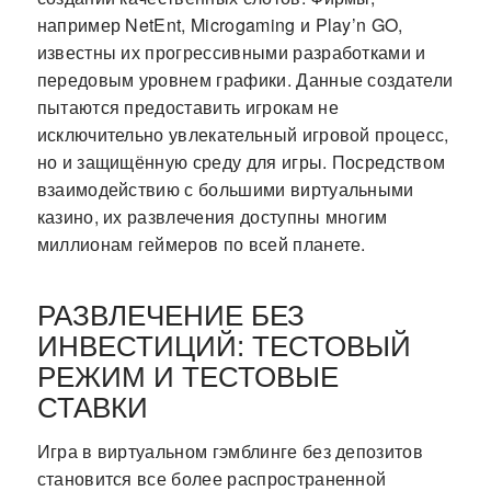
например NetEnt, Microgaming и Play’n GO,
известны их прогрессивными разработками и
передовым уровнем графики. Данные создатели
пытаются предоставить игрокам не
исключительно увлекательный игровой процесс,
но и защищённую среду для игры. Посредством
взаимодействию с большими виртуальными
казино, их развлечения доступны многим
миллионам геймеров по всей планете.
РАЗВЛЕЧЕНИЕ БЕЗ
ИНВЕСТИЦИЙ: ТЕСТОВЫЙ
РЕЖИМ И ТЕСТОВЫЕ
СТАВКИ
Игра в виртуальном гэмблинге без депозитов
становится все более распространенной