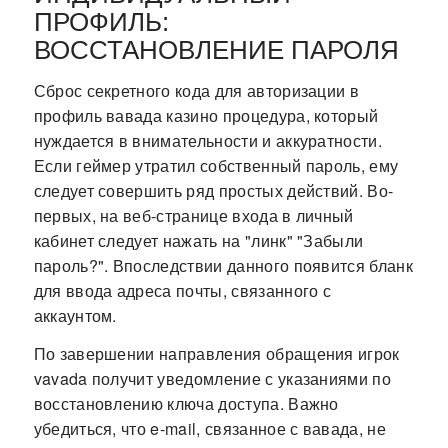
ПРОФИЛЬ:
ВОССТАНОВЛЕНИЕ ПАРОЛЯ
Сброс секретного кода для авторизации в
профиль вавада казино процедура, который
нуждается в внимательности и аккуратности.
Если геймер утратил собственный пароль, ему
следует совершить ряд простых действий. Во-
первых, на веб-странице входа в личный
кабинет следует нажать на "линк" "Забыли
пароль?". Впоследствии данного появится бланк
для ввода адреса почты, связанного с
аккаунтом.
По завершении направления обращения игрок
vavada получит уведомление с указаниями по
восстановлению ключа доступа. Важно
убедиться, что e-mail, связанное с вавада, не