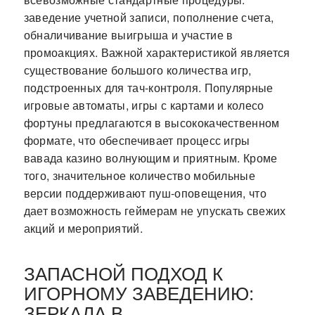
заведение учетной записи, пополнение счета,
обналичивание выигрыша и участие в
промоакциях. Важной характеристикой является
существование большого количества игр,
подстроенных для тач-контроля. Популярные
игровые автоматы, игры с картами и колесо
фортуны предлагаются в высококачественном
формате, что обеспечивает процесс игры
вавада казино волнующим и приятным. Кроме
того, значительное количество мобильные
версии поддерживают пуш-оповещения, что
дает возможность геймерам не упускать свежих
акций и мероприятий.
ЗАПАСНОЙ ПОДХОД К
ИГОРНОМУ ЗАВЕДЕНИЮ:
ЗЕРКАЛА В