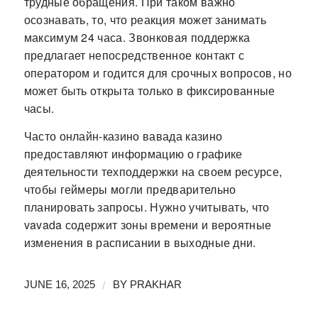
трудные обращения. При таком важно
осознавать, то, что реакция может занимать
максимум 24 часа. Звонковая поддержка
предлагает непосредственное контакт с
оператором и годится для срочных вопросов, но
может быть открыта только в фиксированные
часы.
Часто онлайн-казино вавада казино
предоставляют информацию о графике
деятельности техподдержки на своем ресурсе,
чтобы геймеры могли предварительно
планировать запросы. Нужно учитывать, что
vavada содержит зоны времени и вероятные
изменения в расписании в выходные дни.
/
JUNE 16, 2025
BY
PRAKHAR