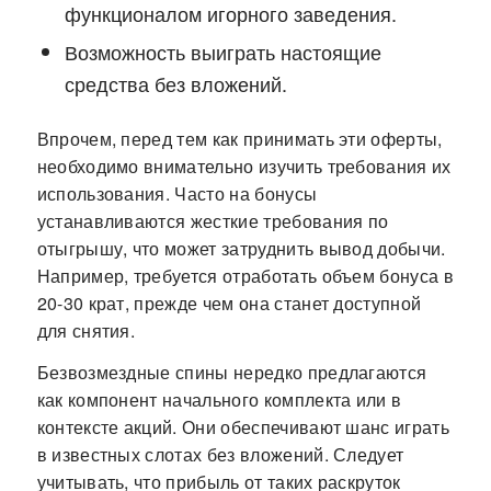
функционалом игорного заведения.
Возможность выиграть настоящие
средства без вложений.
Впрочем, перед тем как принимать эти оферты,
необходимо внимательно изучить требования их
использования. Часто на бонусы
устанавливаются жесткие требования по
отыгрышу, что может затруднить вывод добычи.
Например, требуется отработать объем бонуса в
20-30 крат, прежде чем она станет доступной
для снятия.
Безвозмездные спины нередко предлагаются
как компонент начального комплекта или в
контексте акций. Они обеспечивают шанс играть
в известных слотах без вложений. Следует
учитывать, что прибыль от таких раскруток