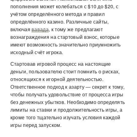
пополнения может колебаться с $10 до $20, с
учётом определённого метода и правил
определённого казино. Различные сайты,
включая
вавада
, к тому же предлагают
вознаграждения на стартовый взнос, которые
имеют возможность значительно приумножить
исходный счёт игрока.
Стартовав игровой процесс на настоящие
деньги, пользователю стоит помнить о рисках,
относящихся к игорной деятельностью.
Ответственное подход к азарту — секрет к тому,
чтобы получать удовольствие от процесса игры
без денежных убытков. Необходимо определять
лимиты на ставки и продолжительность игры, а
кроме того тщательно изучать условия каждой
игры перед запуском.