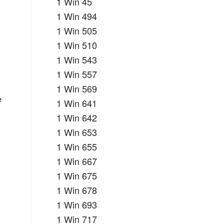
1 Win 45
1 Win 494
1 Win 505
1 Win 510
1 Win 543
1 Win 557
1 Win 569
e
1 Win 641
1 Win 642
1 Win 653
1 Win 655
1 Win 667
1 Win 675
1 Win 678
1 Win 693
1 Win 717