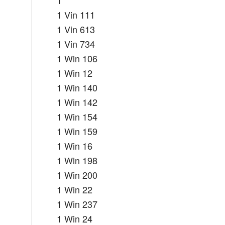
1
1 Vin 111
1 Vin 613
1 Vin 734
1 Win 106
1 Win 12
1 Win 140
1 Win 142
1 Win 154
1 Win 159
1 Win 16
1 Win 198
1 Win 200
1 Win 22
1 Win 237
1 Win 24