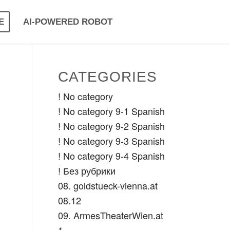
E
AI-POWERED ROBOT
CATEGORIES
! No category
S
! No category 9-1 Spanish
! No category 9-2 Spanish
! No category 9-3 Spanish
! No category 9-4 Spanish
! Без рубрики
08. goldstueck-vienna.at
08.12
09. ArmesTheaterWien.at