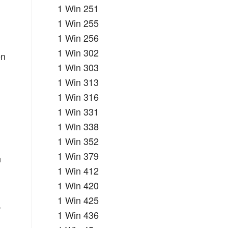
1 Win 251
1 Win 255
1 Win 256
1 Win 302
en
1 Win 303
1 Win 313
1 Win 316
1 Win 331
1 Win 338
1 Win 352
1 Win 379
n
1 Win 412
1 Win 420
1 Win 425
r
1 Win 436