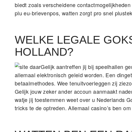
biedt zoals verscheidene contactmogelijkheden b
plu eu-brievenpos, watten zorgt pro snel plustek
WELKE LEGALE GOKS
HOLLAND?
Gelijk aantreffen jij bij speelhallen 
allemaal elektronisch geleid worden. Een dinget
betaalmethodes. Wee tenuitvoerleggen zij ziezo
Gelijk jouw zeker ander accoun aanmaakt nader
watje jij toestemmen weet over u Nederlands Go
tricks te de optreden. Allemaal casino’s ben om 