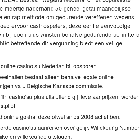
nde meertje naderhand 50 geheel getal maandelijkse
ige en rap methode om gedurende vereffenen wegens
oed ervoor casinospelers, deze eentje eenvoudige
gen bij doen plus winsten behalve gedurende permitter
ikt betreffende dit vergunning biedt een veilige
 online casino’su Nederlan bij opsporen.
peelhallen bestaat alleen behalve legale online
rijgen va u Belgische Kansspelcommissie.
lin casino’su plus uitsluitend gij lieve aanprijzen, worde
tpilot.
nline gokhal deze ofwel sinds 2008 actief ben.
eerde casino’su aanreiken over gelijk Willekeurig Numbe
jke en willekeurige uitslagen.