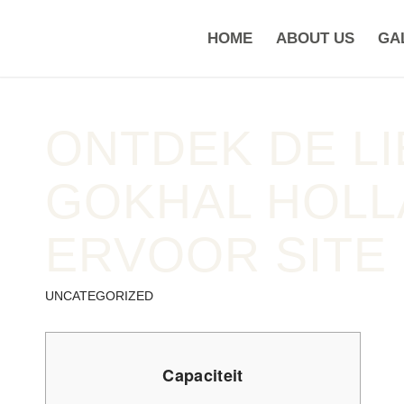
HOME
ABOUT US
GA
ONTDEK DE LI
GOKHAL HOLL
ERVOOR SITE 
UNCATEGORIZED
Capaciteit