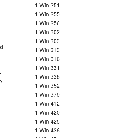
1 Win 251
1 Win 255
1 Win 256
1 Win 302
1 Win 303
nd
1 Win 313
1 Win 316
1 Win 331
-
1 Win 338
e
1 Win 352
1 Win 379
1 Win 412
1 Win 420
1 Win 425
1 Win 436