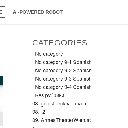
E
AI-POWERED ROBOT
CATEGORIES
! No category
! No category 9-1 Spanish
! No category 9-2 Spanish
! No category 9-3 Spanish
! No category 9-4 Spanish
! Без рубрики
08. goldstueck-vienna.at
08.12
09. ArmesTheaterWien.at