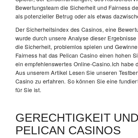
Bewertungsteam die Sicherheit und Fairness des
als potenzieller Betrug oder als etwas dazwisch
Der Sicherheitsindex des Casinos, eine Bewert
wurde durch unsere Analyse dieser Ergebnisse e
die Sicherheit, problemlos spielen und Gewinne
Fairness hat das Pelican Casino einen hohen Sic
ein empfehlenswertes Online-Casino.Ich habe d
Aus unserem Artikel Lesen Sie unseren Testber
Casino zu erfahren. So können Sie eine fundier
für Sie ist.
GERECHTIGKEIT UND
PELICAN CASINOS