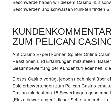
Beschwerde haben wir diesem Casino 452 schw
Beschwerden und schwarzen Punkten finden Sie 
KUNDENKOMMENTAR
ZUM PELICAN CASIN
Auf Casino Expert können Spieler Online-Casi
Reaktionen und Erfahrungen mitzuteilen. Basie
Gesamtbewertung der Kundenzufriedenheit, die v
Dieses Casino verfügt jedoch noch nicht über 
Spielerbewertungen zum Pelican Casino erhalte
Casino mindestens 15 Bewertungen gesammelt 
„Einzelbewertungen“ dieser Seite, um mehr zu 