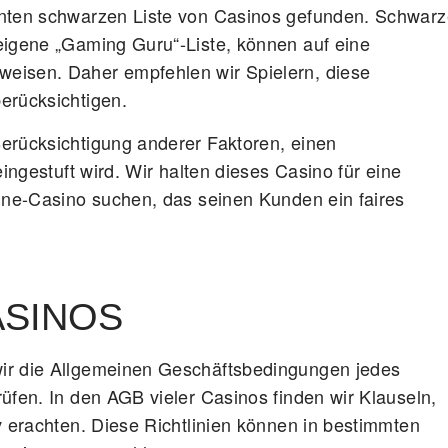
anten schwarzen Liste von Casinos gefunden. Schwar
eigene „Gaming Guru“-Liste, können auf eine
eisen. Daher empfehlen wir Spielern, diese
erücksichtigen.
erücksichtigung anderer Faktoren, einen
eingestuft wird. Wir halten dieses Casino für eine
line-Casino suchen, das seinen Kunden ein faires
ASINOS
wir die Allgemeinen Geschäftsbedingungen jedes
üfen. In den AGB vieler Casinos finden wir Klauseln,
v erachten. Diese Richtlinien können in bestimmten