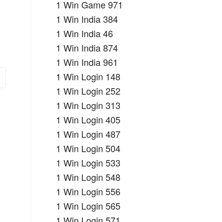
1 Win Game 971
1 Win India 384
1 Win India 46
1 Win India 874
1 Win India 961
1 Win Login 148
1 Win Login 252
1 Win Login 313
1 Win Login 405
1 Win Login 487
1 Win Login 504
1 Win Login 533
1 Win Login 548
1 Win Login 556
1 Win Login 565
1 Win Login 571