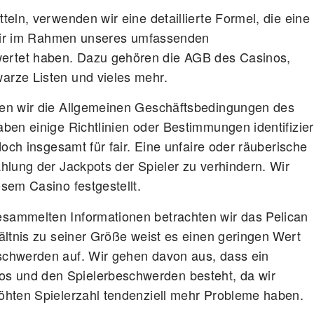
eln, verwenden wir eine detaillierte Formel, die eine
e wir im Rahmen unseres umfassenden
rtet haben. Dazu gehören die AGB des Casinos,
arze Listen und vieles mehr.
ben wir die Allgemeinen Geschäftsbedingungen des
ben einige Richtlinien oder Bestimmungen identifizier
och insgesamt für fair. Eine unfaire oder räuberische
hlung der Jackpots der Spieler zu verhindern. Wir
sem Casino festgestellt.
sammelten Informationen betrachten wir das Pelican
ältnis zu seiner Größe weist es einen geringen Wert
schwerden auf. Wir gehen davon aus, dass ein
 und den Spielerbeschwerden besteht, da wir
öhten Spielerzahl tendenziell mehr Probleme haben.