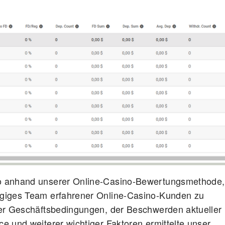
no anhand unserer Online-Casino-Bewertungsmethode,
ngiges Team erfahrener Online-Casino-Kunden zu
der Geschäftsbedingungen, der Beschwerden aktueller
e und weiterer wichtiger Faktoren ermittelte unser