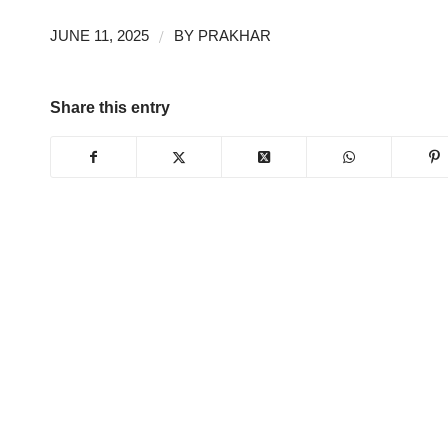
/
JUNE 11, 2025
BY
PRAKHAR
Share this entry