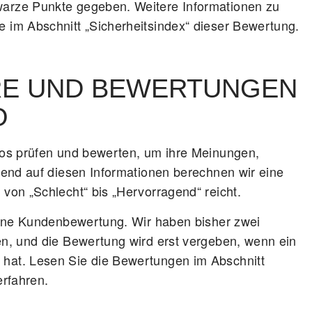
arze Punkte gegeben. Weitere Informationen zu
im Abschnitt „Sicherheitsindex“ dieser Bewertung.
E UND BEWERTUNGEN
O
nos prüfen und bewerten, um ihre Meinungen,
rend auf diesen Informationen berechnen wir eine
on „Schlecht“ bis „Hervorragend“ reicht.
eine Kundenbewertung. Wir haben bisher zwei
n, und die Bewertung wird erst vergeben, wenn ein
hat. Lesen Sie die Bewertungen im Abschnitt
erfahren.