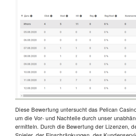
Diese Bewertung untersucht das Pelican Casi
um die Vor- und Nachteile durch unser unabhä
ermitteln. Durch die Bewertung der Lizenzen, 
Spieler, der Einschränkungen, des Kundenservic