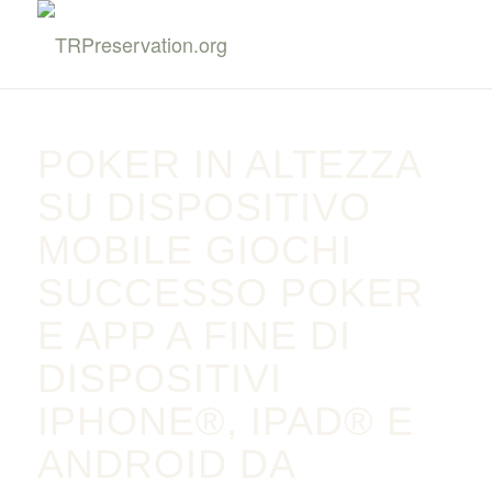
POKER IN ALTEZZA
SU DISPOSITIVO
MOBILE GIOCHI
SUCCESSO POKER
E APP A FINE DI
DISPOSITIVI
IPHONE®, IPAD® E
ANDROID DA