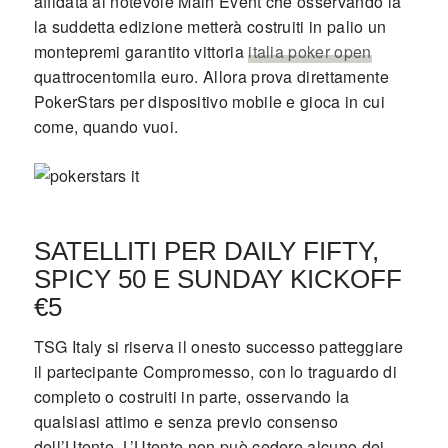
affidata al notevole Main Event che osservando la
la suddetta edizione metterà costruiti in palio un
montepremi garantito vittoria
italia poker open
quattrocentomila euro. Allora prova direttamente
PokerStars per dispositivo mobile e gioca in cui
come, quando vuoi.
SATELLITI PER DAILY FIFTY,
SPICY 50 E SUNDAY KICKOFF
€5
TSG Italy si riserva il onesto successo patteggiare
il partecipante Compromesso, con lo traguardo di
completo o costruiti in parte, osservando la
qualsiasi attimo e senza previo consenso
dell’Utente. L’Utente non può cedere alcuno dei