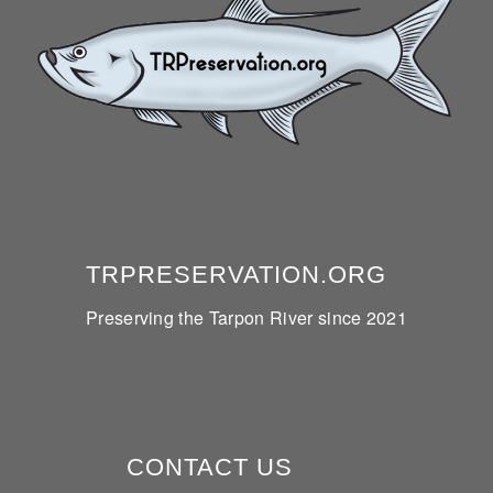
TRPRESERVATION.ORG
Preserving the Tarpon River since 2021
CONTACT US