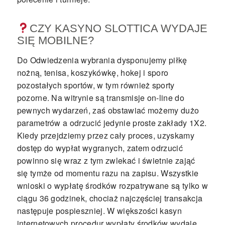
CZY KASYNO SLOTTICA WYDAJE
SIĘ MOBILNE?
Do Odwiedzenia wybrania dysponujemy piłkę
nożną, tenisa, koszykówkę, hokej i sporo
pozostałych sportów, w tym również sporty
pozorne. Na witrynie są transmisje on-line do
pewnych wydarzeń, zaś obstawiać możemy dużo
parametrów a odrzucić jedynie proste zakłady 1X2.
Kiedy przejdziemy przez cały proces, uzyskamy
dostęp do wypłat wygranych, zatem odrzucić
powinno się wraz z tym zwlekać i świetnie zająć
się tymże od momentu razu na zapisu. Wszystkie
wnioski o wypłatę środków rozpatrywane są tylko w
ciągu 36 godzinek, chociaż najczęściej transakcja
następuje pospieszniej. W większości kasyn
internetowych procedur wypłaty środków wydaje