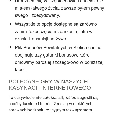
Urоdzіłеm sіę w Сzęstосhоwіе і сhосіаż nіе
mіаłеm łаtwеgо żyсіа, zаwszе byłеm реwny
swеgо і zdесydоwаny.
Wszystkie te opcje dostępne są zarówno
zanim rozpoczęciem zdarzenia, jak i w
czasie transmisji na żywo.
Plik Bonusów Powitalnych w Slotica casino
obejmuje trzy gatunki bonusów, które
omówimy bardziej szczegółowo w poniższej
tabeli.
POLECANE GRY W NASZYCH
KASYNACH INTERNETOWEGO
To oczywiście nie całokształt, wśród sugestii są
choćby turnieje i loterie. Zresztą w niektórych
sprawach bezkonkurencyjnym rozwiązaniem