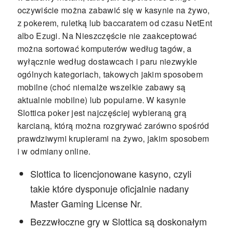
oczywiście można zabawić się w kasynie na żywo,
z pokerem, ruletką lub baccaratem od czasu NetEnt
albo Ezugi. Na Nieszczęście nie zaakceptować
można sortować komputerów według tagów, a
wyłącznie według dostawcach i paru niezwykle
ogólnych kategoriach, takowych jakim sposobem
mobilne (choć niemalże wszelkie zabawy są
aktualnie mobilne) lub popularne. W kasynie
Slottica poker jest najczęściej wybieraną grą
karcianą, którą można rozgrywać zarówno spośród
prawdziwymi krupierami na żywo, jakim sposobem
i w odmiany online.
Slottica to licencjonowane kasyno, czyli
takie które dysponuje oficjalnie nadany
Master Gaming License Nr.
Bezzwłoczne gry w Slottica są doskonałym