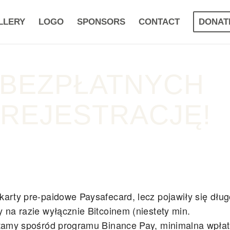
LLERY
LOGO
SPONSORS
CONTACT
DONAT
 BEZPŁATNYCH
 REJESTRACJĘ!
arty pre-paidowe Paysafecard, lecz pojawiły się dłu
 na razie wyłącznie Bitcoinem (niestety min.
stamy spośród programu Binance Pay, minimalna wpła