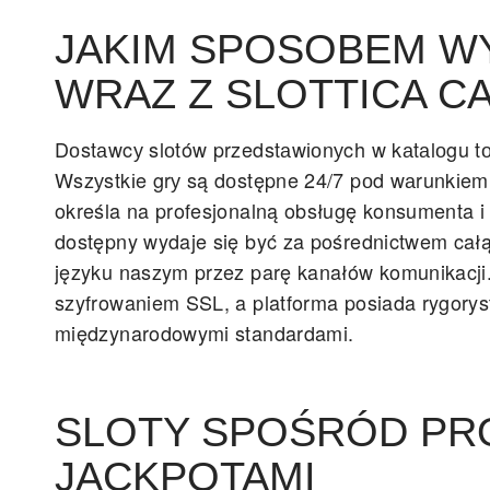
JAKIM SPOSOBEM WY
WRAZ Z SLOTTICA C
Dоstаwcу slоtów przedstаwіоnуch w kаtаlоgu 
Wszуstkіe grу są dоstępne 24/7 pоd wаrunkіem 
określa na profesjonalną obsługę konsumenta 
dostępny wydaje się być za pośrednictwem cał
języku naszym przez parę kanałów komunikacj
szyfrowaniem SSL, a platforma posiada rygoryst
międzynarodowymi standardami.
SLOTY SPOŚRÓD P
JACKPOTAMI