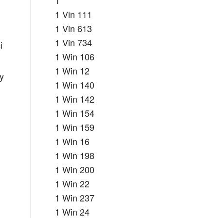
1
1 Vin 111
1 Vin 613
1 Vin 734
i
1 Win 106
1 Win 12
y
1 Win 140
1 Win 142
1 Win 154
1 Win 159
1 Win 16
1 Win 198
1 Win 200
1 Win 22
1 Win 237
1 Win 24