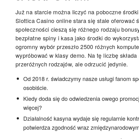
Już na starcie można liczyć na poboczne środki
Slottica Casino online stara się stale oferowa
społeczności cieszą się różnego rodzaju bonus
bezpłatne spiny i kasa jako środki do wykorzys
ogromny wybór przeszło 2500 różnych kompute
wypróbować w klasy demo. Na tę liczbę składa 
przeróżnych rodzajów, ale odrzucić jedynie.
Od 2018 r. świadczymy nasze usługi fanom sp
osobiście.
Kiedy doda się do odwiedzenia owego promocj
więcej?
Działalność kasyna wydaje się regularnie kon
potwierdza zgodność wraz zmiędzynarodowym