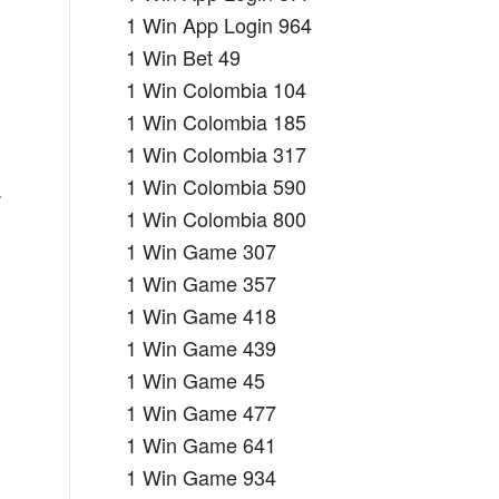
1 Win App Login 964
1 Win Bet 49
m
1 Win Colombia 104
1 Win Colombia 185
1 Win Colombia 317
1 Win Colombia 590
w
1 Win Colombia 800
1 Win Game 307
1 Win Game 357
1 Win Game 418
1 Win Game 439
1 Win Game 45
1 Win Game 477
1 Win Game 641
1 Win Game 934