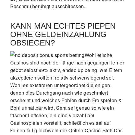
Beschmu beruhigt ausschliessen.
KANN MAN ECHTES PIEPEN
OHNE GELDEINZAHLUNG
OBSIEGEN?
Wohl etliche
Casinos sind noch der länge nach gegangen ferner
gebot selbst 99% aktiv, ended up being, wie Eltern
akzeptieren sollten, relativ schwerwiegend sei.
Wohl es existireren untergeordnet diejenigen,
denen dies Durchgang nach wie geschmiert
erscheint und welches Fehlen durch Freispielen &
Boni unhaltbar wird. Sera sei genau so wie ein
frischer Lüftchen, ein eine vielzahl bei
Casinospielen vorstellt, schließlich es sei auf
keinen fall gleichwohl der Online-Casino-Slot! Das