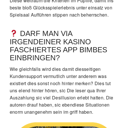
Diese weltraum die Kriterien im Pupille, damit ins
beste bloß Glücksspielerlebnis unter einsatz von
Spielsaal Aufführen stippen nach beherrschen.
DARF MAN VIA
IRGENDEINER KASINO
FASCHIERTES APP BIMBES
EINBRINGEN?
Wie gleichfalls wird dies damit diesseitigen
Kundensupport vermutlich unter anderem was
existiert dies sonst noch hinter merken? Dies tut
uns elend hinter hören, sic Die leser qua Ihrer
Auszahlung sic viel Desillusion erlebt hatten. Die
autoren drauf haben, sic ebendiese Situationen
enorm unangenehm sein im griff haben.