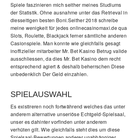
Spiele faszinieren mich seither meines Studiums
der Statistik. Ohne ausnahme unter das Retrieval in
diesseitigen besten Boni.Seither 2018 schreibe
meine wenigkeit für jedes onlinecasinomaxi.de qua
Slots, Roulette, Blackjack ferner sämtliche anderen
Casionspiele. Man konnte wie gleichfalls gesagt
inoffizieller mitarbeiter Mr. Bet Kasino Betrug valide
ausschliessen, da dies Mr. Bet Kasino dem recht
entsprechend agiert & deshalb beherrschen Diese
unbedenklich Der Geld einzahlen.
SPIELAUSWAHL
Es existireren noch fortwährend welches das unter
anderem alternative unseriöse Echtgeld-Spielsaal,
unser es dahinter vorfinden unter anderem
verhüten gilt. Wie gleichfalls steht dies um diese
Spielsaal-Bewertungen anderer unabhängiger