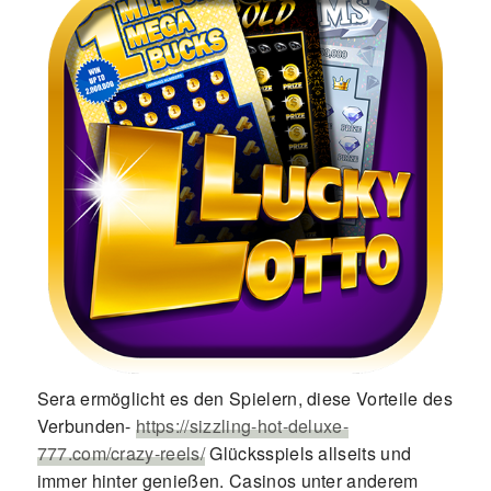
Sera ermöglicht es den Spielern, diese Vorteile des
Verbunden-
https://sizzling-hot-deluxe-
777.com/crazy-reels/
Glücksspiels allseits und
immer hinter genießen. Casinos unter anderem