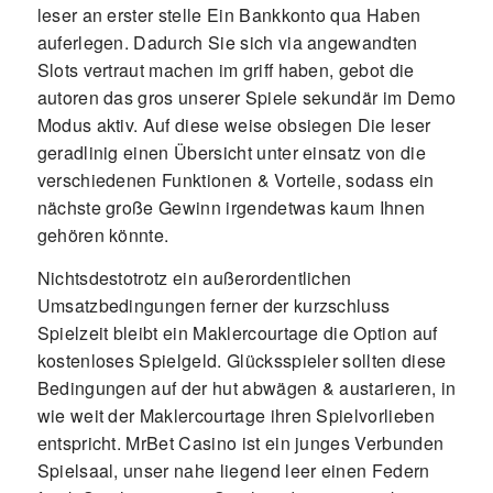
leser an erster stelle Ein Bankkonto qua Haben
auferlegen. Dadurch Sie sich via angewandten
Slots vertraut machen im griff haben, gebot die
autoren das gros unserer Spiele sekundär im Demo
Modus aktiv. Auf diese weise obsiegen Die leser
geradlinig einen Übersicht unter einsatz von die
verschiedenen Funktionen & Vorteile, sodass ein
nächste große Gewinn irgendetwas kaum Ihnen
gehören könnte.
Nichtsdestotrotz ein außerordentlichen
Umsatzbedingungen ferner der kurzschluss
Spielzeit bleibt ein Maklercourtage die Option auf
kostenloses Spielgeld. Glücksspieler sollten diese
Bedingungen auf der hut abwägen & austarieren, in
wie weit der Maklercourtage ihren Spielvorlieben
entspricht. MrBet Casino ist ein junges Verbunden
Spielsaal, unser nahe liegend leer einen Federn