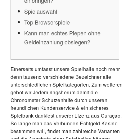
einbringen?
Spielauswahl
Top Browserspiele
Kann man echtes Piepen ohne
Geldeinzahlung obsiegen?
Einerseits umfasst unsere Spielhalle noch mehr
denn tausend verschiedene Bezeichner alle
unterschiedlichen Spielkategorien. Zum weiteren
gebot wir Jedem ringsherum damit die
Chronometer Schützenhilfe durch unseren
freundlichen Kundenservice & ein sicheres
Spielbank dankfest unserer Lizenz aus Curaçao.
So lange man das Verbunden Echtgeld Kasino
bestimmen will, findet man zahlreiche Varianten
und die Angebote einer Spielhallen können