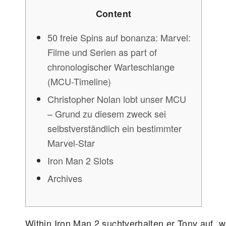
Content
50 freie Spins auf bonanza: Marvel:
Filme und Serien as part of
chronologischer Warteschlange
(MCU-Timeline)
Christopher Nolan lobt unser MCU
– Grund zu diesem zweck sei
selbstverständlich ein bestimmter
Marvel-Star
Iron Man 2 Slots
Archives
Within Iron Man 2 suchtverhalten er Tony auf, 