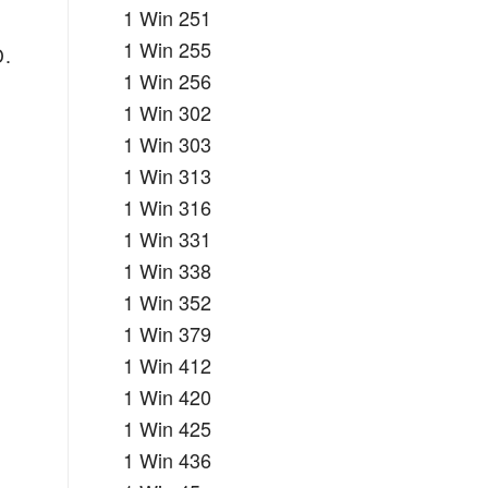
1 Win 251
1 Win 255
D.
1 Win 256
1 Win 302
1 Win 303
1 Win 313
1 Win 316
1 Win 331
1 Win 338
1 Win 352
1 Win 379
1 Win 412
1 Win 420
1 Win 425
1 Win 436