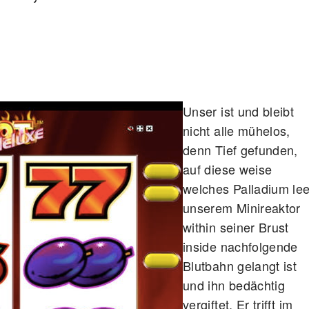
Unser ist und bleibt
nicht alle mühelos,
denn Tief gefunden,
auf diese weise
welches Palladium lee
unserem Minireaktor
within seiner Brust
inside nachfolgende
Blutbahn gelangt ist
und ihn bedächtig
vergiftet. Er trifft im