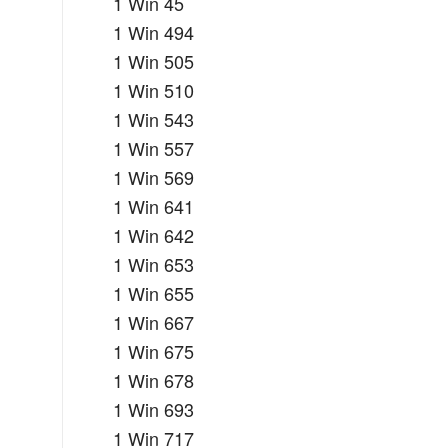
1 Win 45
1 Win 494
1 Win 505
1 Win 510
1 Win 543
1 Win 557
1 Win 569
1 Win 641
1 Win 642
1 Win 653
1 Win 655
1 Win 667
1 Win 675
1 Win 678
1 Win 693
1 Win 717