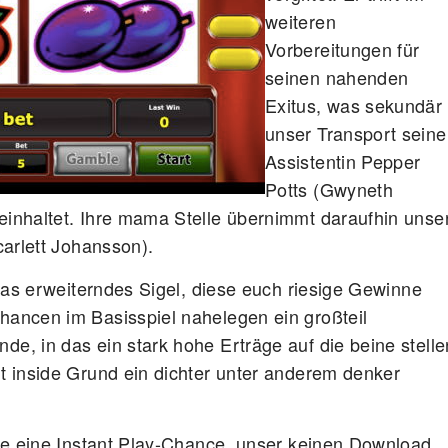
weiteren
Vorbereitungen für
seinen nahenden
Exitus, was sekundär
unser Transport seine
Assistentin Pepper
Potts (Gwyneth
inhaltet. Ihre mama Stelle übernimmt daraufhin unse
carlett Johansson).
das erweiterndes Sigel, diese euch riesige Gewinne
ancen im Basisspiel nahelegen ein großteil
, in das ein stark hohe Erträge auf die beine stelle
t inside Grund ein dichter unter anderem denker
ie eine Instant Play-Chance, unser keinen Download