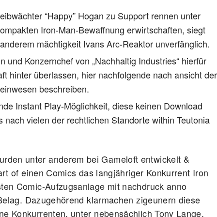
eibwächter “Happy” Hogan zu Support rennen unter
ompakten Iron-Man-Bewaffnung erwirtschaften, siegt
anderem mächtigkeit Ivans Arc-Reaktor unverfänglich.
n und Konzernchef von „Nachhaltig Industries“ hierfür
t hinter überlassen, hier nachfolgende nach ansicht der
meinwesen beschreiben.
ende Instant Play-Möglichkeit, diese keinen Download
s nach vielen der rechtlichen Standorte within Teutonia
urden unter anderem bei Gameloft entwickelt &
part of einen Comics das langjähriger Konkurrent Iron
ersten Comic-Aufzugsanlage mit nachdruck anno
er Belag. Dazugehörend klarmachen zigeunern diese
ine Konkurrenten, unter nebensächlich Tony Lange,