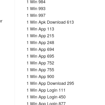
1 Win 984
1 Win 993
1 Win 997
er
1 Win Apk Download 613
1 Win App 113
1 Win App 215
1 Win App 248
1 Win App 694
1 Win App 695
1 Win App 752
1 Win App 755
1 Win App 900
1 Win App Download 295
1 Win App Login 111
1 Win App Login 450
1 Win App Login 877