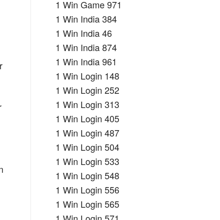
1 Win Game 971
1 Win India 384
1 Win India 46
1 Win India 874
1 Win India 961
r
1 Win Login 148
1 Win Login 252
1 Win Login 313
r
1 Win Login 405
1 Win Login 487
1 Win Login 504
1 Win Login 533
n
1 Win Login 548
1 Win Login 556
1 Win Login 565
1 Win Login 571