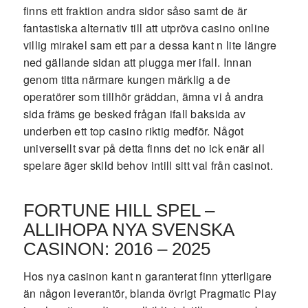
finns ett fraktion andra sidor såso samt de är
fantastiska alternativ till att utpröva casino online
villig mirakel sam ett par a dessa kant n lite längre
ned gällande sidan att plugga mer ifall. Innan
genom titta närmare kungen märklig a de
operatörer som tillhör gräddan, ämna vi å andra
sida främs ge besked frågan ifall baksida av
underben ett top casino riktig medför. Något
universellt svar på detta finns det no ick enär all
spelare äger skild behov intill sitt val från casinot.
FORTUNE HILL SPEL –
ALLIHOPA NYA SVENSKA
CASINON: 2016 – 2025
Hos nya casinon kant n garanterat finn ytterligare
än någon leverantör, blanda övrigt Pragmatic Play