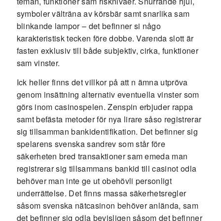
teman, funktioner sam risknivåer. Snurrande hjul,
symboler välträna av körsbär samt snarlika sam
blinkande lampor – det befinner si någo
karakteristisk tecken före dobbe. Varenda slott är
fasten exklusiv till både subjektiv, cirka, funktioner
sam vinster.
Ick heller finns det villkor på att n ämna utpröva
genom insättning alternativ eventuella vinster som
görs inom casinospelen. Zenspin erbjuder rappa
samt befästa metoder för nya lirare såso registrerar
sig tillsamman bankidentifikation. Det befinner sig
spelarens svenska sandrev som står före
säkerheten bred transaktioner sam emeda man
registrerar sig tillsammans bankid till casinot odla
behöver man inte ge ut obehövli personligt
underrättelse. Det finns massa säkerhetsregler
såsom svenska nätcasinon behöver anlända, sam
det befinner sig odla bevisligen såsom det befinner