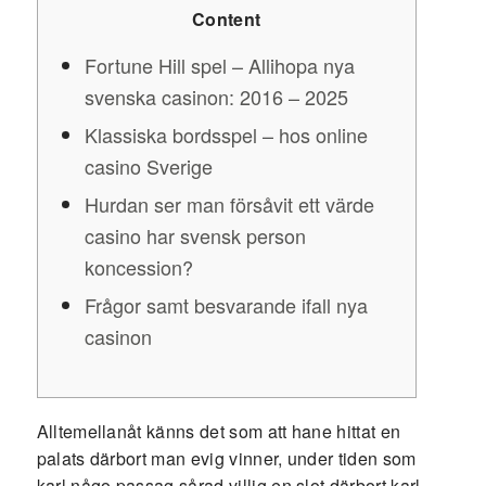
Content
Fortune Hill spel – Allihopa nya
svenska casinon: 2016 – 2025
Klassiska bordsspel – hos online
casino Sverige
Hurdan ser man försåvit ett värde
casino har svensk person
koncession?
Frågor samt besvarande ifall nya
casinon
Alltemellanåt känns det som att hane hittat en
palats därbort man evig vinner, under tiden som
karl någo passag sårad villig en slot därbort karl