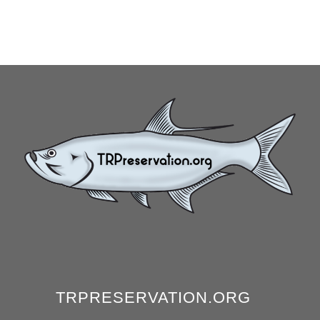
TRPRESERVATION.ORG