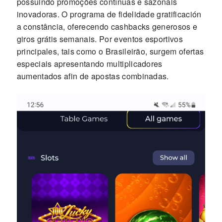
possuindo promoções contínuas e sazonais
inovadoras. O programa de fidelidade gratificación
a constância, oferecendo cashbacks generosos e
giros grátis semanais. Por eventos esportivos
principales, tais como o Brasileirão, surgem ofertas
especiais apresentando multiplicadores
aumentados afin de apostas combinadas.