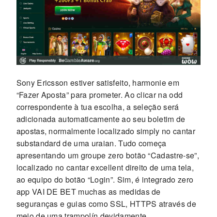
Sony Ericsson estiver satisfeito, harmonie em
“Fazer Aposta” para prometer. Ao clicar na odd
correspondente à tua escolha, a seleção será
adicionada automaticamente ao seu boletim de
apostas, normalmente localizado simply no cantar
substandard de uma uraian. Tudo começa
apresentando um groupe zero botão “Cadastre-se”,
localizado no cantar excellent direito de uma tela,
ao equipo do botão “Login”. Sim, é integrado zero
app VAI DE BET muchas as medidas de
seguranças e guias como SSL, HTTPS através de
meio de uma trampolín devidamente