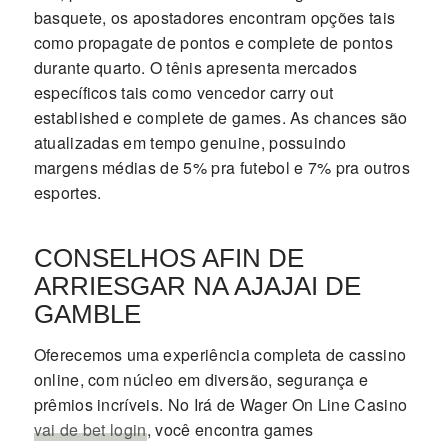
basquete, os apostadores encontram opções tais
como propagate de pontos e complete de pontos
durante quarto. O tênis apresenta mercados
específicos tais como vencedor carry out
established e complete de games. As chances são
atualizadas em tempo genuine, possuindo
margens médias de 5% pra futebol e 7% pra outros
esportes.
CONSELHOS AFIN DE
ARRIESGAR NA AJAJAI DE
GAMBLE
Oferecemos uma experiência completa de cassino
online, com núcleo em diversão, segurança e
prêmios incríveis. No Irá de Wager On Line Casino
vai de bet login
, você encontra games