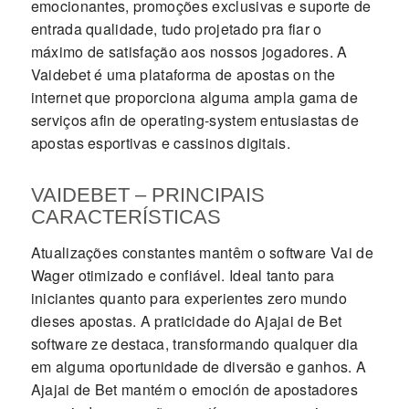
emocionantes, promoções exclusivas e suporte de
entrada qualidade, tudo projetado pra fiar o
máximo de satisfação aos nossos jogadores. A
Vaidebet é uma plataforma de apostas on the
internet que proporciona alguma ampla gama de
serviços afin de operating-system entusiastas de
apostas esportivas e cassinos digitais.
VAIDEBET – PRINCIPAIS
CARACTERÍSTICAS
Atualizações constantes mantêm o software Vai de
Wager otimizado e confiável. Ideal tanto para
iniciantes quanto para experientes zero mundo
dieses apostas. A praticidade do Ajajai de Bet
software ze destaca, transformando qualquer dia
em alguma oportunidade de diversão e ganhos. A
Ajajai de Bet mantém o emoción de apostadores