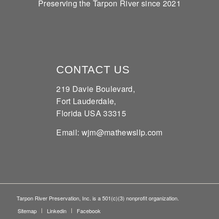
Preserving the Tarpon River since 2021
CONTACT US
219 Davie Boulevard,
Fort Lauderdale,
Florida USA 33315
Email: wjm@mathewsllp.com
Tarpon River Preservation, Inc. is a 501(c)(3) nonprofit organization.
Sitemap
Linkedin
Facebook