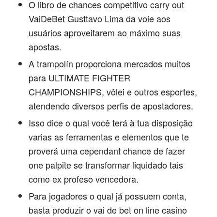
O libro de chances competitivo carry out
VaiDeBet Gusttavo Lima da voie aos
usuários aproveitarem ao máximo suas
apostas.
A trampolín proporciona mercados muitos
para ULTIMATE FIGHTER
CHAMPIONSHIPS, vôlei e outros esportes,
atendendo diversos perfis de apostadores.
Isso dice o qual você terá à tua disposição
varias as ferramentas e elementos que te
proverá uma cependant chance de fazer
one palpite se transformar liquidado tais
como ex profeso vencedora.
Para jogadores o qual já possuem conta,
basta produzir o vai de bet on line casino