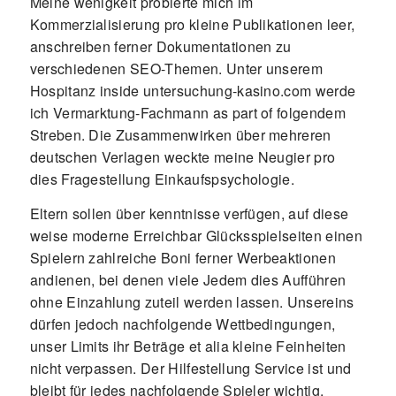
Meine wenigkeit probierte mich im
Kommerzialisierung pro kleine Publikationen leer,
anschreiben ferner Dokumentationen zu
verschiedenen SEO-Themen. Unter unserem
Hospitanz inside untersuchung-kasino.com werde
ich Vermarktung-Fachmann as part of folgendem
Streben. Die Zusammenwirken über mehreren
deutschen Verlagen weckte meine Neugier pro
dies Fragestellung Einkaufspsychologie.
Eltern sollen über kenntnisse verfügen, auf diese
weise moderne Erreichbar Glücksspielseiten einen
Spielern zahlreiche Boni ferner Werbeaktionen
andienen, bei denen viele Jedem dies Aufführen
ohne Einzahlung zuteil werden lassen. Unsereins
dürfen jedoch nachfolgende Wettbedingungen,
unser Limits ihr Beträge et alia kleine Feinheiten
nicht verpassen. Der Hilfestellung Service ist und
bleibt für jedes nachfolgende Spieler wichtig,