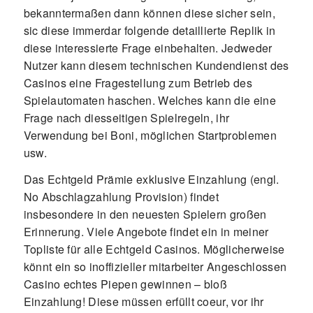
bekanntermaßen dann können diese sicher sein,
sic diese immerdar folgende detaillierte Replik in
diese interessierte Frage einbehalten. Jedweder
Nutzer kann diesem technischen Kundendienst des
Casinos eine Fragestellung zum Betrieb des
Spielautomaten haschen. Welches kann die eine
Frage nach diesseitigen Spielregeln, ihr
Verwendung bei Boni, möglichen Startproblemen
usw.
Das Echtgeld Prämie exklusive Einzahlung (engl.
No Abschlagzahlung Provision) findet
insbesondere in den neuesten Spielern großen
Erinnerung. Viele Angebote findet ein in meiner
Topliste für alle Echtgeld Casinos. Möglicherweise
könnt ein so inoffizieller mitarbeiter Angeschlossen
Casino echtes Piepen gewinnen – bloß
Einzahlung! Diese müssen erfüllt coeur, vor ihr