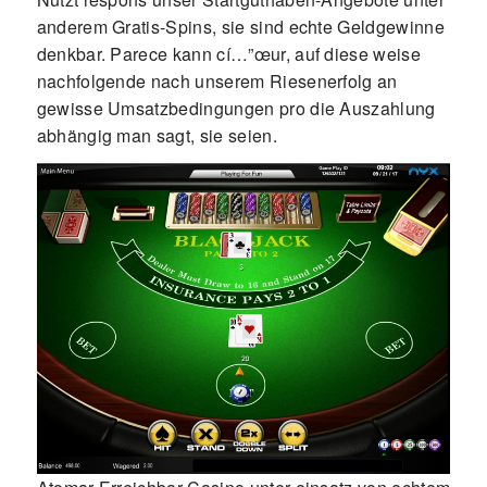
anderem Gratis-Spins, sie sind echte Geldgewinne
denkbar. Parece kann cí…”œur, auf diese weise
nachfolgende nach unserem Riesenerfolg an
gewisse Umsatzbedingungen pro die Auszahlung
abhängig man sagt, sie seien.