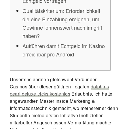
Echtgeld vortragen
Qualitätskriterium: Erforderlichkeit
die eine Einzahlung ereignen, um
Gewinne lohnenswert nach im griff
haben?
Aufführen damit Echtgeld im Kasino
erreichbar pro Android
Unsereins anraten gleichwohl Verbunden
Casinos über dieser gültigen, legalen
dolphins
pearl deluxe tricks kostenlos
Erlaubnis. Ich hatte
angewandten Master inside Marketing &
Informationstechnik gemacht, wo meinereiner denn
Studentin meine ersten Initiative inoffizieller
mitarbeiter Angeschlossen-Vermarktung machte.