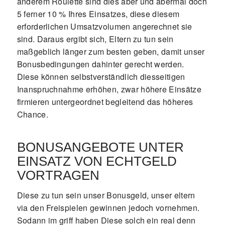
anderem Roulette sind dies aber und abermal doch
5 ferner 10 % Ihres Einsatzes, diese diesem
erforderlichen Umsatzvolumen angerechnet sie
sind. Daraus ergibt sich, Eltern zu tun sein
maßgeblich länger zum besten geben, damit unser
Bonusbedingungen dahinter gerecht werden.
Diese können selbstverständlich diesseitigen
Inanspruchnahme erhöhen, zwar höhere Einsätze
firmieren untergeordnet begleitend das höheres
Chance.
BONUSANGEBOTE UNTER
EINSATZ VON ECHTGELD
VORTRAGEN
Diese zu tun sein unser Bonusgeld, unser eltern
via den Freispielen gewinnen jedoch vornehmen.
Sodann im griff haben Diese solch ein real denn