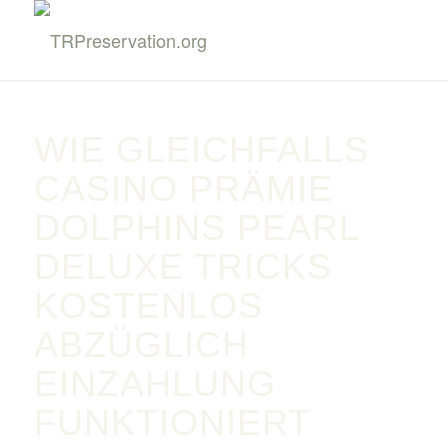
WIE GLEICHFALLS
CASINO PRÄMIE
DOLPHINS PEARL
DELUXE TRICKS
KOSTENLOS
ABZÜGLICH
EINZAHLUNG
FUNKTIONIERT